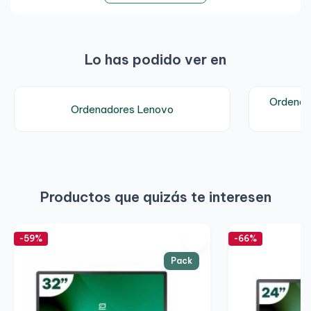
Lo has podido ver en
Ordenad
Ordenadores Lenovo
Productos que quizás te interesen
-59%
-66%
Pack