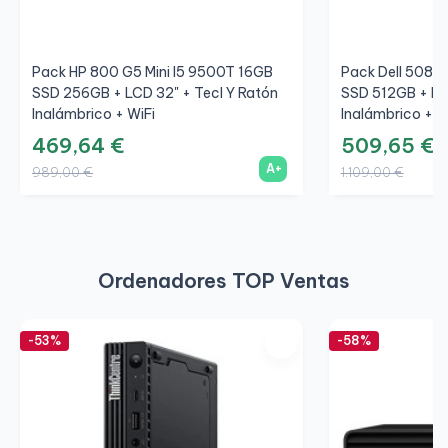
Pack HP 800 G5 Mini I5 9500T 16GB
Pack Dell 5080
SSD 256GB + LCD 32" + Tecl Y Ratón
SSD 512GB + LCD
Inalámbrico + WiFi
Inalámbrico + W
469,64 €
509,65 €
A+
989,00 €
1.109,00 €
Ordenadores TOP Ventas
-53%
-58%