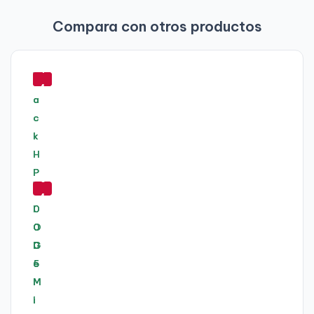
Compara con otros productos
-
-
4
5
4
1
%
%
-
6
4
%