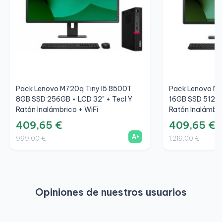
Pack Lenovo M720q Tiny I5 8500T
Pack Lenovo M9
8GB SSD 256GB + LCD 32" + Tecl Y
16GB SSD 512GB
Ratón Inalámbrico + WiFi
Ratón Inalámbri
409,65 €
409,65 €
A+
999,00 €
1.219,00 €
Opiniones de nuestros usuarios