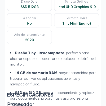
Disco Duro
Tarjeta Gráfica
SSD 512GB
Intel UHD Graphics 610
Webcam
Formato Torre
No
Tiny Mini (Enano)
Año de lanzamiento
2020
Diseño Tiny ultracompacto
, perfecto para
ahorrar espacio en escritorio o colocarlo detrás del
monitor.
16 GB de memoria RAM
, mayor capacidad para
trabajar con varias aplicaciones abiertas y
navegación fluida.
SSD de 512 GB
, más almacenamiento y rapidez
ESPECIFICACIONES
para documentos, programas y uso profesional
Procesador
diario.