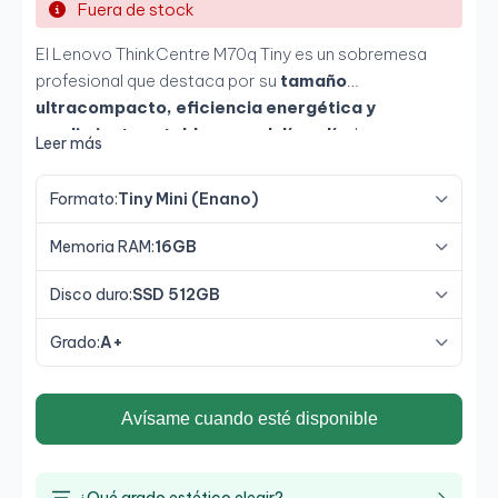
Fuera de stock
El Lenovo ThinkCentre M70q Tiny es un sobremesa
profesional que destaca por su
tamaño
ultracompacto, eficiencia energética y
rendimiento estable para el día a día
. Incorpora
Leer más
Intel Pentium Gold G6400T de 10ª generación
,
16
GB de memoria RAM
y
SSD de 512 GB
, una
Formato:
Tiny Mini (Enano)
configuración que permite trabajar con fluidez en
tareas de oficina, gestión administrativa y multitarea
Memoria RAM:
16GB
ligera. Su formato
Tiny
lo convierte en una solución
perfecta para
espacios reducidos, oficinas y
Disco duro:
SSD 512GB
entornos corporativos
.
Grado:
A+
Avísame cuando esté disponible