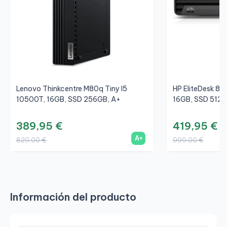
Lenovo Thinkcentre M80q Tiny I5
HP EliteDesk 80
10500T, 16GB, SSD 256GB, A+
16GB, SSD 512G
389,95 €
419,95 €
A+
829,00 €
999,00 €
Información del producto