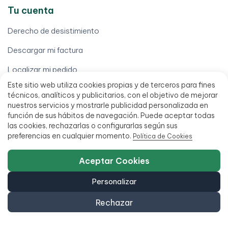
Tu cuenta
Derecho de desistimiento
Descargar mi factura
Localizar mi pedido
Este sitio web utiliza cookies propias y de terceros para fines
Mi cuenta
técnicos, analíticos y publicitarios, con el objetivo de mejorar
nuestros servicios y mostrarle publicidad personalizada en
Mis pedidos
función de sus hábitos de navegación. Puede aceptar todas
las cookies, rechazarlas o configurarlas según sus
Tramitar garantía (RMA)
preferencias en cualquier momento.
Política de Cookies
Términos legales
Aceptar Cookies
Aviso legal
Personalizar
Condiciones de venta
Rechazar
Financia hasta 18 meses
Política de accesibilidad