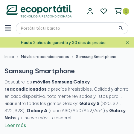
0
×
Hasta 3 años de garantía y 30 días de prueba
Inicio
Móviles reacondicionados
Samsung Smartphone
Samsung Smartphone
Descubre los
móviles Samsung Galaxy
reacondicionados
a precios irresistibles. Calidad y ahorro
en cada dispositivo, totalmente revisados y listos para
usar.
Encuentra todas las gamas Galaxy:
Galaxy S
(S20, S21,
S22, S23),
Galaxy A
(serie A30/A50/A52/A54) y
Galaxy
Note
. ¡Tu nuevo móvil te espera!
Leer más