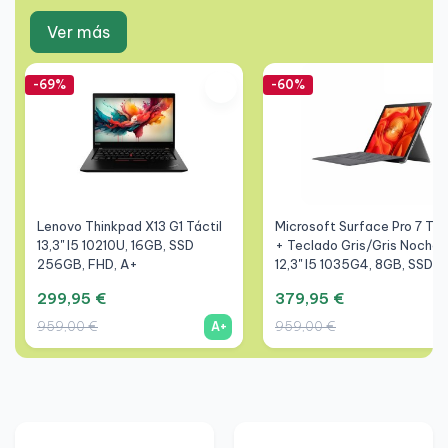
Ver más
-69%
-60%
Lenovo Thinkpad X13 G1 Táctil
Microsoft Surface Pro 7 Tác
13,3" I5 10210U, 16GB, SSD
+ Teclado Gris/Gris Noche
256GB, FHD, A+
12,3" I5 1035G4, 8GB, SSD
256GB, 3K, A+
299,95 €
379,95 €
959,00 €
959,00 €
A+