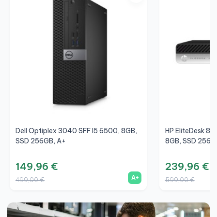
Dell Optiplex 3040 SFF I5 6500, 8GB,
HP EliteDesk 80
SSD 256GB, A+
8GB, SSD 256G
149,96 €
239,96 €
A+
499,00 €
599,00 €