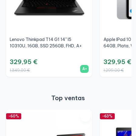
Lenovo Thinkpad T14 G1 14" I5
Apple IPad 10,9
10310U, 16GB, SSD 256GB, FHD, A+
64GB, Plata, Wi
329,95 €
329,95 €
A+
1.349,00 €
1.299,00 €
Top ventas
-60%
-63%