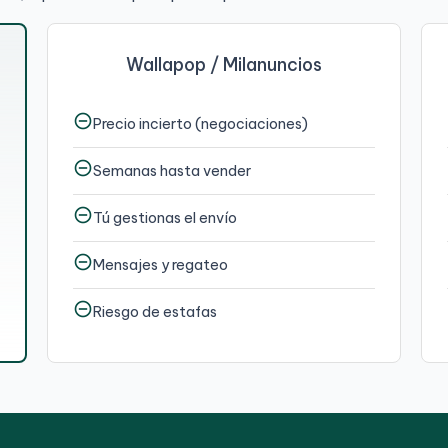
Wallapop / Milanuncios
remove_circle_outline
r
Precio incierto (negociaciones)
remove_circle_outline
Semanas hasta vender
remove_circle_outline
r
Tú gestionas el envío
remove_circle_outline
r
Mensajes y regateo
remove_circle_outline
Riesgo de estafas