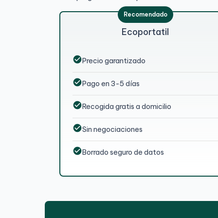
Ecoportatil
check_circle
Precio garantizado
check_circle
Pago en 3-5 días
check_circle
Recogida gratis a domicilio
check_circle
Sin negociaciones
check_circle
Borrado seguro de datos