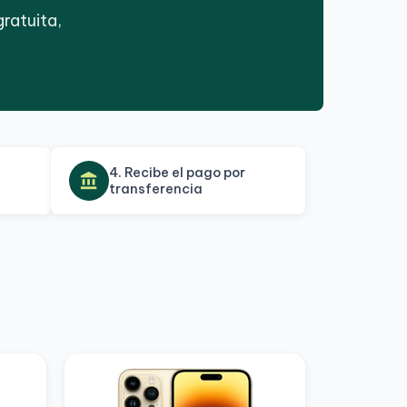
ratuita,
4. Recibe el pago por
account_balance
transferencia