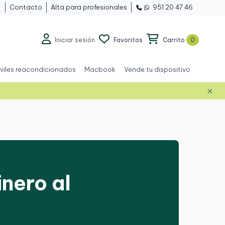
Contacto
Alta para profesionales
951 20 47 46

Iniciar sesión
Favoritos
Carrito
0
viles reacondicionados
Macbook
Vende tu dispositivo
×
nero al