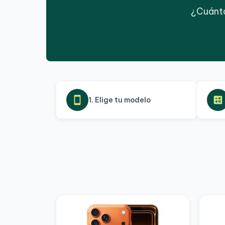
¿Cuánto
smartphone
calculate
1. Elige tu modelo