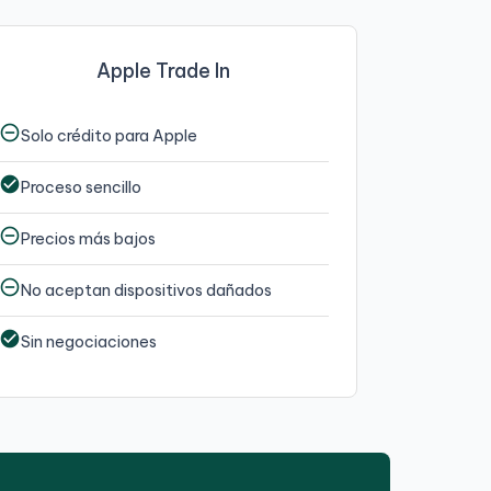
Apple Trade In
emove_circle_outline
Solo crédito para Apple
check_circle
Proceso sencillo
emove_circle_outline
Precios más bajos
emove_circle_outline
No aceptan dispositivos dañados
check_circle
Sin negociaciones