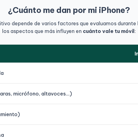
¿Cuánto me dan por mi iPhone?
sitivo depende de varios factores que evaluamos durante 
los aspectos que más influyen en
cuánto vale tu móvil
:
I
la
ras, micrófono, altavoces...)
amiento)
sa