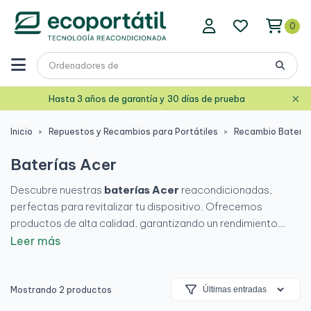
0
×
Hasta 3 años de garantía y 30 días de prueba
Inicio
Repuestos y Recambios para Portátiles
Recambio Baterías
Baterías Acer
Descubre nuestras
baterías Acer
reacondicionadas,
perfectas para revitalizar tu dispositivo. Ofrecemos
productos de alta calidad, garantizando un rendimiento
óptimo y duradero. Cada batería ha sido cuidadosamente
Leer más
inspeccionada para asegurar su funcionamiento. No
sacrifiques la calidad por el precio, elige lo mejor para tu
tecnología. ¡Renueva tu experiencia con
Acer
y disfruta de
Mostrando 2 productos
la potencia que mereces!