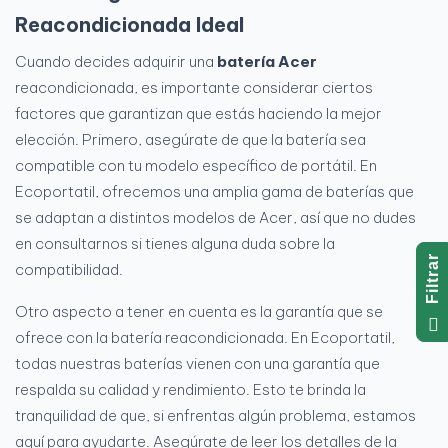
Reacondicionada Ideal
Cuando decides adquirir una
batería Acer
reacondicionada, es importante considerar ciertos
factores que garantizan que estás haciendo la mejor
elección. Primero, asegúrate de que la batería sea
compatible con tu modelo específico de portátil. En
Ecoportatil, ofrecemos una amplia gama de baterías que
se adaptan a distintos modelos de Acer, así que no dudes
en consultarnos si tienes alguna duda sobre la
R
compatibilidad.
Otro aspecto a tener en cuenta es la garantía que se
F
I
L
T
R
A
ofrece con la batería reacondicionada. En Ecoportatil,
todas nuestras baterías vienen con una garantía que
respalda su calidad y rendimiento. Esto te brinda la
tranquilidad de que, si enfrentas algún problema, estamos
aquí para ayudarte. Asegúrate de leer los detalles de la