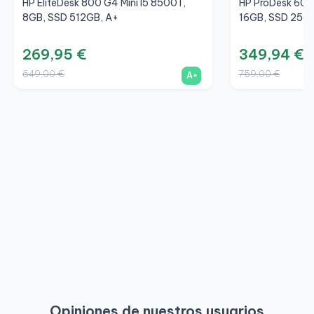
HP EliteDesk 800 G4 Mini I5 8500T,
HP ProDesk 600 
8GB, SSD 512GB, A+
16GB, SSD 256G
269,95 €
349,94 €
649,00 €
759,00 €
A+
Opiniones de nuestros usuarios