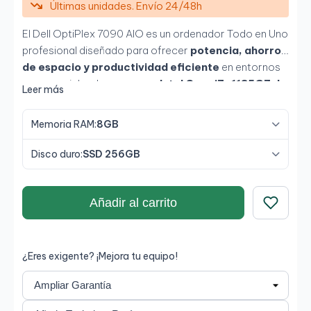
Últimas unidades. Envío 24/48h
El Dell OptiPlex 7090 AIO es un ordenador Todo en Uno
profesional diseñado para ofrecer
potencia, ahorro
de espacio y productividad eficiente
en entornos
empresariales. Incorpora un
Intel Core i7-1185G7 de
Leer más
11ª generación
, acompañado de
8GB de RAM y SSD
de 256GB
, proporcionando rapidez en tareas de
Memoria RAM:
8GB
oficina, multitarea y gestión diaria. Su pantalla
Full HD
de 24 pulgadas
ofrece una experiencia visual
Disco duro:
SSD 256GB
cómoda y profesional para largas jornadas de trabajo.
Añadir al carrito
Guardar
¿Eres exigente? ¡Mejora tu equipo!