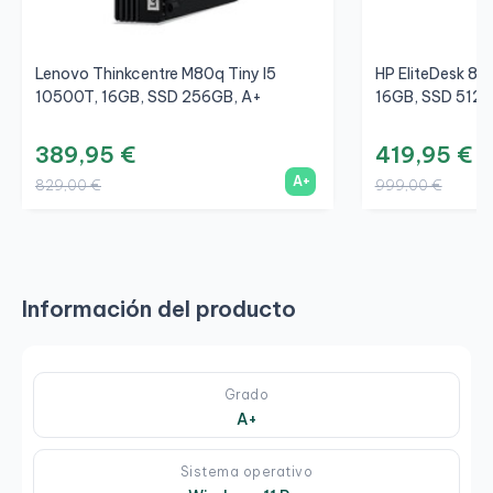
Lenovo Thinkcentre M80q Tiny I5
HP EliteDesk 80
10500T, 16GB, SSD 256GB, A+
16GB, SSD 512G
389,95 €
419,95 €
A+
829,00 €
999,00 €
Información del producto
Grado
A+
Sistema operativo