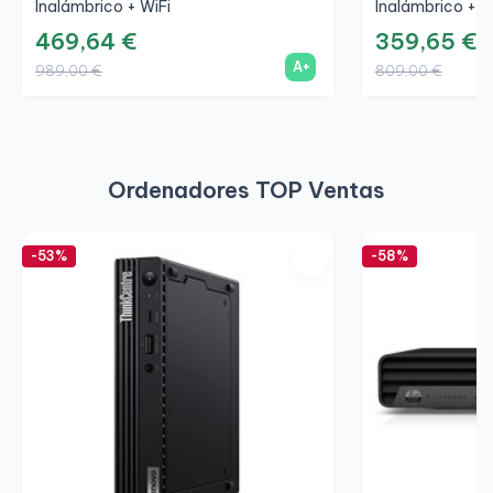
Inalámbrico + WiFi
Inalámbrico + W
469,64 €
359,65 €
A+
989,00 €
809,00 €
Ordenadores TOP Ventas
-53%
-58%