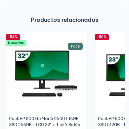
Productos relacionados
-53%
-56%
Novedad
Pack
Pack HP 800 G5 Mini I5 9500T 16GB
Pack HP 800 G4
SSD 256GB + LCD 32" + Tecl Y Ratón
SSD 512GB + LCD