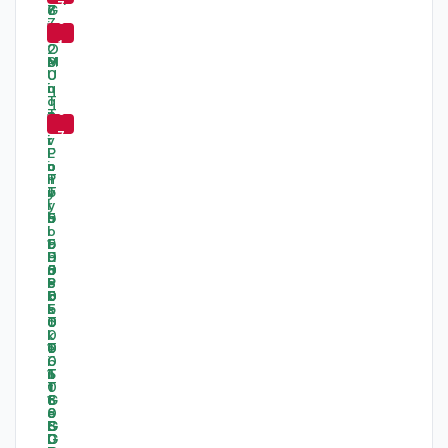
7
6
%
1
%
-
6
7
%