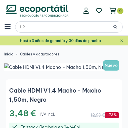
0
×
Hasta 3 años de garantía y 30 días de prueba
Inicio
Cables y adaptadores
Nuevo
Cable HDMI V1.4 Macho - Macho
1,50m, Negro
3,48 €
IVA incl.
12,99 €
-73%
En stock ¡Recíbelo en 24/48h!