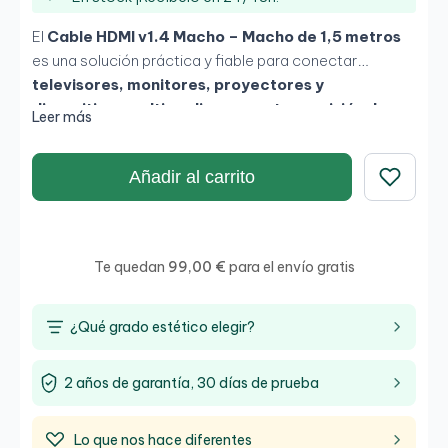
El
Cable HDMI v1.4 Macho – Macho de 1,5 metros
es una solución práctica y fiable para conectar
televisores, monitores, proyectores y
dispositivos multimedia
con una
transmisión de
Leer más
señal estable y de calidad
. Compatible con
resolución Full HD 1080p
,
tecnología 3D
y
Canal
Añadir al carrito
de Retorno de Audio (ARC)
, es ideal tanto para
uso
doméstico
como para
entornos profesionales
,
Guardar
ofreciendo una conexión segura y duradera.
Te quedan
99,00 €
para el envío gratis
¿Qué grado estético elegir?
2 años de garantía, 30 días de prueba
Lo que nos hace diferentes