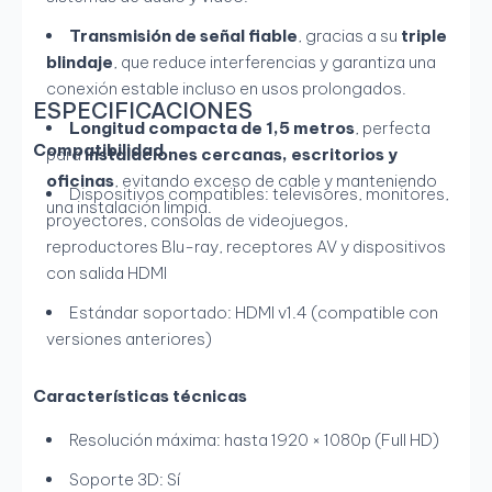
Transmisión de señal fiable
, gracias a su
triple
blindaje
, que reduce interferencias y garantiza una
conexión estable incluso en usos prolongados.
ESPECIFICACIONES
Longitud compacta de 1,5 metros
, perfecta
Compatibilidad
para
instalaciones cercanas, escritorios y
oficinas
, evitando exceso de cable y manteniendo
Dispositivos compatibles: televisores, monitores,
una instalación limpia.
proyectores, consolas de videojuegos,
reproductores Blu-ray, receptores AV y dispositivos
con salida HDMI
Estándar soportado: HDMI v1.4 (compatible con
versiones anteriores)
Características técnicas
Resolución máxima: hasta 1920 × 1080p (Full HD)
Soporte 3D: Sí