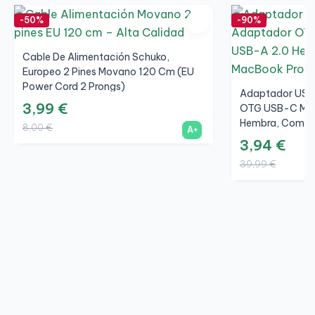
-50%
-90%
Cable De Alimentación Schuko,
Europeo 2 Pines Movano 120 Cm (EU
Power Cord 2 Prongs)
Adaptador USB
3,99 €
OTG USB-C Mac
Hembra, Compa
8,00 €
A+
Pro, Samsung G
3,94 €
39,99 €