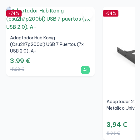
-74%
-34%
Adaptador Hub Konig
(csu2h7p200bl) USB 7 Puertos (7x
USB 2.0), A+
3,99 €
15,28 €
A+
Adaptador 2.5" 
Metálico Univer
3,94 €
5,95 €