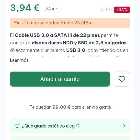
3,94 €
IVA incl.
6,99 €
-44%
Últimas unidades. Envío 24/48h
El
Cable USB 3.0 a SATA III de 22 pines
permite
conectar
discos duros HDD y SSD de 2,5 pulgadas
directamente a un puerto
USB 3.0
, convirtiéndolos en
almacenamiento externo de forma rápida y sencilla.
Leer más
Compatible con SATA III y retrocompatible con
versiones anteriores, es una solución práctica para
Añadir al carrito
clonar discos, realizar copias de seguridad o reutilizar
un disco interno sin necesidad de carcasa adicional.
Guardar
Te quedan
99,00 €
para el envío gratis
¿Qué grado estético elegir?