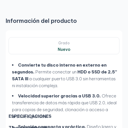
Información del producto
Grado
Nuevo
Convierte tu disco interno en externo en
segundos.
Permite conectar un
HDD o SSD de 2,5”
SATA III
a cualquier puerto USB 3.0 sin herramientas
ni instalación compleja.
Velocidad superior gracias a USB 3.0.
Ofrece
transferencia de datos más rápida que USB 2.0, ideal
para copias de seguridad, clonación o acceso a
ESPECIFICACIONES
archivos grandes.
Solución compacta y práctica.
Diseño ligero y
Tipo de producto