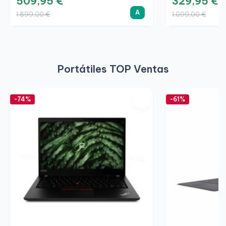
509,95 €
329,95 €
A
1.899,00 €
1.099,00 €
Portátiles TOP Ventas
-74%
-61%