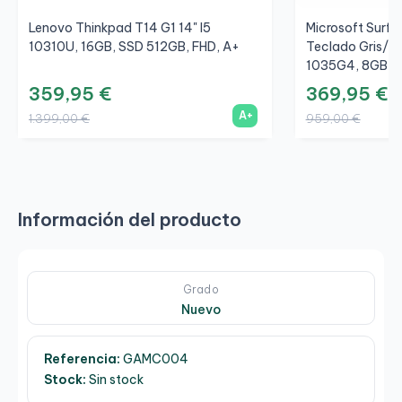
Lenovo Thinkpad T14 G1 14" I5
Microsoft Surfac
10310U, 16GB, SSD 512GB, FHD, A+
Teclado Gris/Gr
1035G4, 8GB, S
359,95 €
369,95 €
A+
1.399,00 €
959,00 €
Información del producto
Grado
Nuevo
Referencia:
GAMC004
Stock:
Sin stock