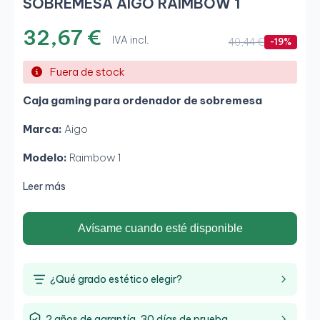
SOBREMESA AIGO RAIMBOW 1
32,67 €
IVA incl.
40,44 €
-19%
Fuera de stock
Caja gaming para ordenador de sobremesa
Marca:
Aigo
Modelo:
Raimbow 1
Leer más
Avísame cuando esté disponible
¿Qué grado estético elegir?
2 años de garantía, 30 días de prueba