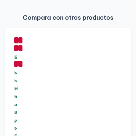
Compara con otros productos
-
5
-
6
6
%
0
-
%
7
8
%
-