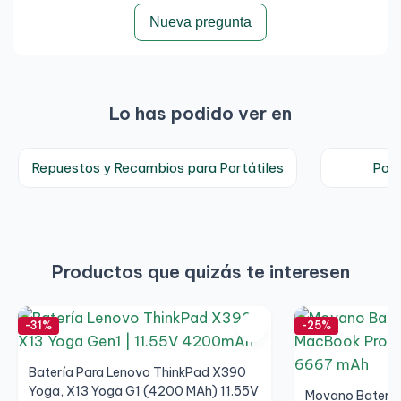
Nueva pregunta
Lo has podido ver en
Repuestos y Recambios para Portátiles
Port
Productos que quizás te interesen
-31%
-25%
Batería Para Lenovo ThinkPad X390
Yoga, X13 Yoga G1 (4200 MAh) 11.55V
Movano Batería