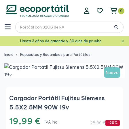
0
×
Hasta 3 años de garantía y 30 días de prueba
Inicio
Repuestos y Recambios para Portátiles
Nuevo
Cargador Portátil Fujitsu Siemens
5.5X2.5MM 90W 19v
19,99 €
IVA incl.
25,00 €
-20%