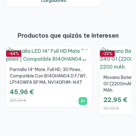
Cargadores
Productos que quizás te interesen
-64%
-23%
Pantalla 14″ Mate, Full HD, 30 Pines,
Compatible Con B140HAN04.D F/W1,
Movano Batería
LP140WFA SP MA, NV140FHM-N4T
G1 (2200mAh) /
HW V8.0
MAh
45,96 €
22,95 €
129,00 €
A+
29,95 €