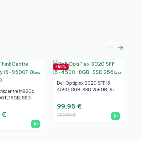
3
8
-65%
-5
Dell Optiplex 3020 SFF I5
4590, 8GB, SSD 256GB, A+
inkcentre M920q
00T, 16GB, SSD
+
99,95 €
 €
289,00 €
A+
A+
H