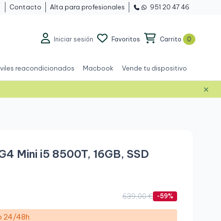
Contacto
Alta para profesionales
951 20 47 46
Iniciar sesión
Favoritos
Carrito
0
viles reacondicionados
Macbook
Vende tu dispositivo
×
Grado A
G4 Mini i5 8500T, 16GB, SSD
.
639,00 €
-59%
ío 24/48h