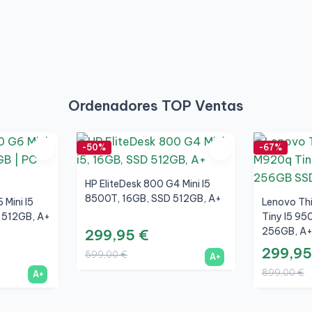
Ordenadores TOP Ventas
-50%
-67%
HP EliteDesk 800 G4 Mini I5
8500T, 16GB, SSD 512GB, A+
 Mini I5
Lenovo Th
 512GB, A+
Tiny I5 95
256GB, A
299,95 €
299,95
599,00 €
A+
899,00 €
A+