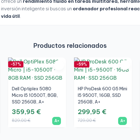
ofrece un
rendimiento fluido en tareas multitarea, herrami
inversión inteligente si buscas un
ordenador profesional reaco
vida útil
.
Productos relacionados
-57%
-59%
Dell Optiplex 5080
HP ProDesk 600 G5 Mini
Micro I5 10500T, 8GB,
I5 9500T, 16GB, SSD
SSD 256GB, A+
256GB, A+
359,95 €
299,95 €
829,00 €
729,00 €
A+
A+