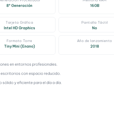
Generación Procesador
Memoria RAM
8º Generación
16GB
Tarjeta Gráfica
Pantalla Táctil
Intel HD Graphics
No
Formato Torre
Año de lanzamiento
Tiny Mini (Enano)
2018
ciones en entornos profesionales.
 escritorios con espacio reducido.
o sólido y eficiente para el día a día.