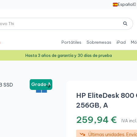
Español

Portátiles
Sobremesas
iPad
Mó
Hasta 3 años de garantía y 30 días de prueba
Grado A
HP EliteDesk 800 
256GB, A
259,94 €
IVA incl
Últimas unidades. Env