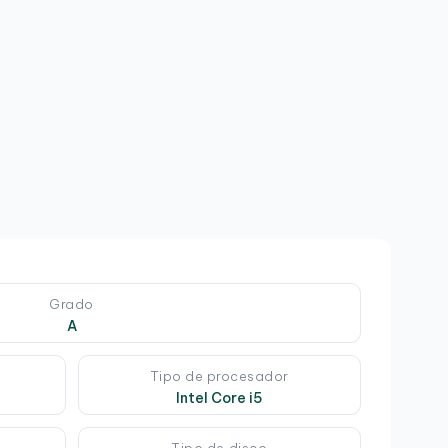
8
2
6
Grado
A
Tipo de procesador
Intel Core i5