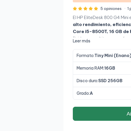
5 opiniones
·
1 
El HP EliteDesk 800 G4 Mini 
alto rendimiento, eficie
Core i5-8500T, 16 GB de
fluidez en multitarea y aplic
Leer más
empresariales y espacios
Formato:
Tiny Mini (Enano
Memoria RAM:
16GB
Disco duro:
SSD 256GB
Grado:
A
Añ