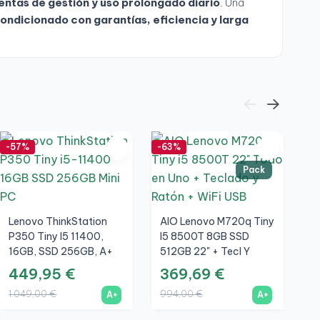
entas de gestión y uso prolongado diario
. Una
ndicionado con garantías, eficiencia y larga
-57%
-63%
-6
Pack
Lenovo ThinkStation
AIO Lenovo M720q Tiny
P350 Tiny I5 11400,
I5 8500T 8GB SSD
16GB, SSD 256GB, A+
512GB 22" + Tecl Y
Ratón Inalámbrico +
449,95 €
369,69 €
L
WiFi
1.049,00 €
994,00 €
M
A+
A+
8