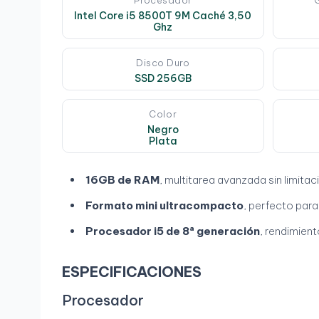
Procesador
Intel Core i5 8500T 9M Caché 3,50
Ghz
Disco Duro
SSD 256GB
Color
Negro
Plata
16GB de RAM
, multitarea avanzada sin limita
Formato mini ultracompacto
, perfecto para
Procesador i5 de 8ª generación
, rendimient
ESPECIFICACIONES
Procesador