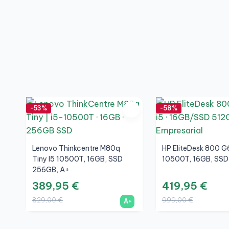
-53%
-58%
Lenovo Thinkcentre M80q
HP EliteDesk 800 G6
Tiny I5 10500T, 16GB, SSD
10500T, 16GB, SSD
256GB, A+
389,95 €
419,95 €
829,00 €
999,00 €
A+