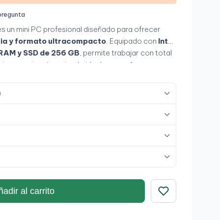
pregunta
es un mini PC profesional diseñado para ofrecer
ncia y formato ultracompacto
. Equipado con
Intel
 RAM y SSD de 256 GB
, permite trabajar con total
aciones exigentes, siendo ideal para
entornos
 reducidos
.
)
adir al carrito
Guardar