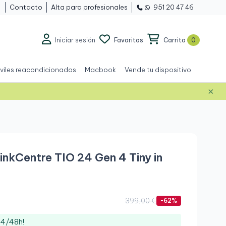
Contacto
Alta para profesionales
951 20 47 46
Iniciar sesión
Favoritos
Carrito
0
viles reacondicionados
Macbook
Vende tu dispositivo
×
Grado A
inkCentre TIO 24 Gen 4 Tiny in
399,00 €
-62%
24/48h!