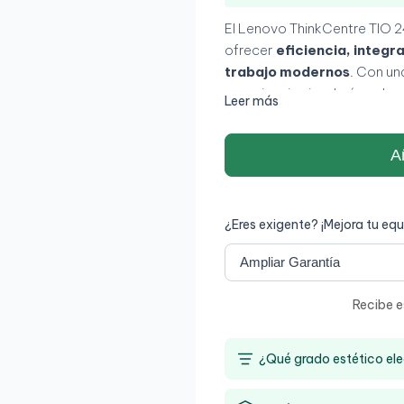
El Lenovo ThinkCentre TIO 2
ofrecer
eficiencia, integr
trabajo modernos
. Con u
experiencia visual cómoda y 
Leer más
configuraciones compactas 
para soluciones todo en 
Añ
¿Eres exigente? ¡Mejora tu equ
Recibe e
¿Qué grado estético ele