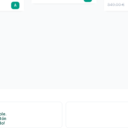
349,00 €
A
le.
atón
do!