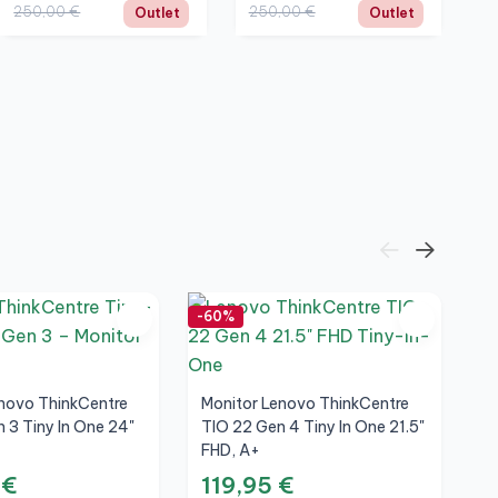
250,00 €
250,00 €
3
Outlet
Outlet
-60%
-7
novo ThinkCentre
Monitor Lenovo ThinkCentre
 3 Tiny In One 24"
TIO 22 Gen 4 Tiny In One 21.5"
FHD, A+
 €
119,95 €