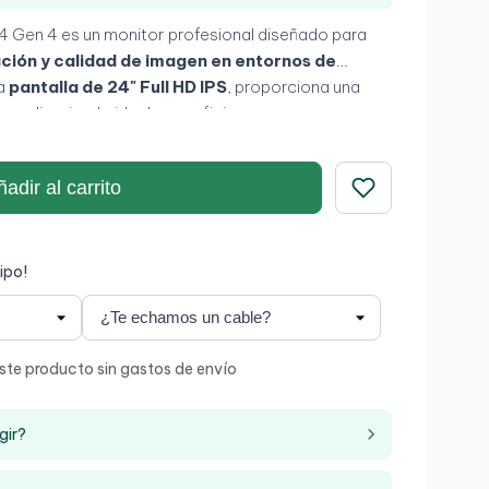
4 Gen 4 es un monitor profesional diseñado para
ación y calidad de imagen en entornos de
na
pantalla de 24" Full HD IPS
, proporciona una
amplia, siendo ideal para oficinas y
gracias a su
compatibilidad con equipos Tiny
uno optimizadas
.
adir al carrito
Guardar
ipo!
ste producto sin gastos de envío
gir?