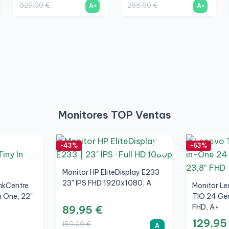
329,00 €
255,00 €
A+
A+
Monitores TOP Ventas
-43%
-63%
Monitor HP EliteDisplay E233
23" IPS FHD 1920x1080, A
nkCentre
Monitor Le
n One, 22"
TIO 24 Gen
FHD, A+
89,95 €
129,95
159,00 €
A