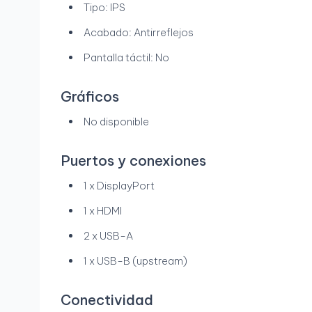
Tipo: IPS
Acabado: Antirreflejos
Pantalla táctil: No
Gráficos
No disponible
Puertos y conexiones
1 x DisplayPort
1 x HDMI
2 x USB-A
1 x USB-B (upstream)
Conectividad