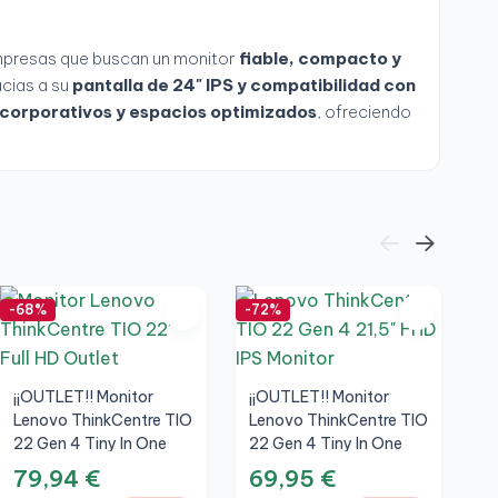
empresas que buscan un monitor
fiable, compacto y
acias a su
pantalla de 24" IPS y compatibilidad con
o corporativos y espacios optimizados
, ofreciendo
-68%
-72%
-6
¡¡OUTLET!! Monitor
¡¡OUTLET!! Monitor
M
Lenovo ThinkCentre TIO
Lenovo ThinkCentre TIO
T
22 Gen 4 Tiny In One
22 Gen 4 Tiny In One
3
21,5" FHD
21.5" FHD
A
79,94 €
69,95 €
1