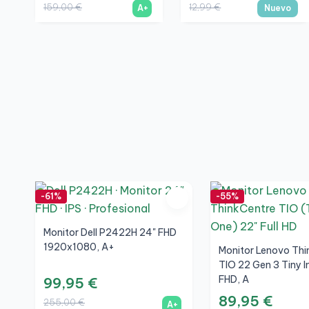
159,00 €
12,99 €
A+
Nuevo
-61%
-55%
Monitor Dell P2422H 24" FHD
1920x1080, A+
Monitor Lenovo Thi
TIO 22 Gen 3 Tiny I
FHD, A
99,95 €
89,95 €
255,00 €
A+