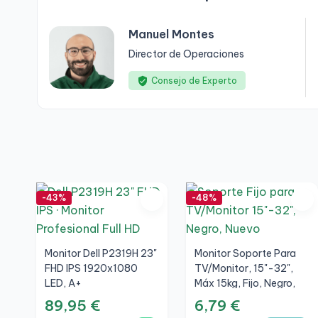
Manuel Montes
Director de Operaciones
Consejo de Experto
-43%
-48%
Monitor Dell P2319H 23"
Monitor Soporte Para
FHD IPS 1920x1080
TV/Monitor, 15"-32",
LED, A+
Máx 15kg, Fijo, Negro,
Nuevo
89,95 €
6,79 €