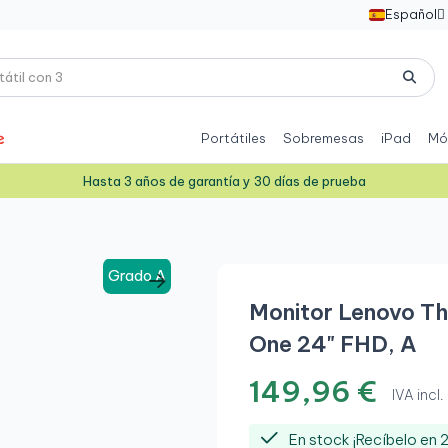
Español

Portátiles
Sobremesas
iPad
Mó
Hasta 3 años de garantía y 30 días de prueba
Grado A
Monitor Lenovo Th
One 24" FHD, A
149,96 €
IVA incl.
En stock ¡Recíbelo en 