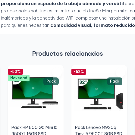
proporciona un espacio de trabajo cómodo y versátil
para
profesionales habituales, mientras que el diseño Mini permite ma
inalámbricos y la conectividad WiFi completan una instalación 
para quienes necesitan
comodidad visual, formato reducido y
Productos relacionados
-50%
-62%
Novedad
Pack
Pack
Pack HP 800 G5 Mini I5
Pack Lenovo M920q
9500T 16GB SSD
Tiny I5 9500T 8GB SSD