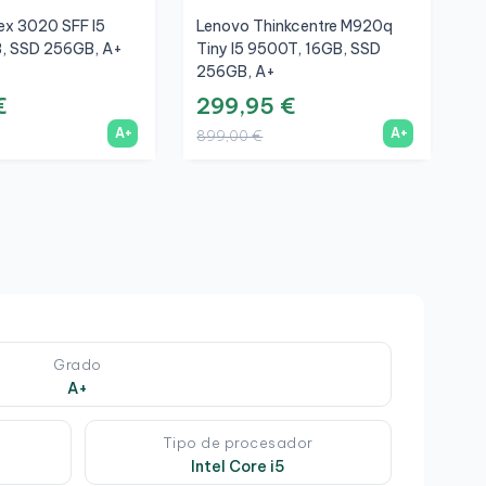
lex 3020 SFF I5
Lenovo Thinkcentre M920q
H
, SSD 256GB, A+
Tiny I5 9500T, 16GB, SSD
8
256GB, A+
€
299,95 €
2
A+
A+
899,00 €
6
Grado
A+
Tipo de procesador
Intel Core i5