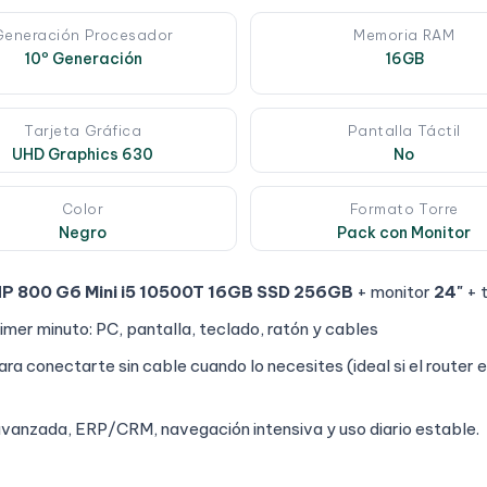
Generación Procesador
Memoria RAM
10º Generación
16GB
Tarjeta Gráfica
Pantalla Táctil
UHD Graphics 630
No
Color
Formato Torre
Negro
Pack con Monitor
P 800 G6 Mini i5 10500T 16GB SSD 256GB
+ monitor
24"
+ 
imer minuto: PC, pantalla, teclado, ratón y cables
ra conectarte sin cable cuando lo necesites (ideal si el router e
 avanzada, ERP/CRM, navegación intensiva y uso diario estable.