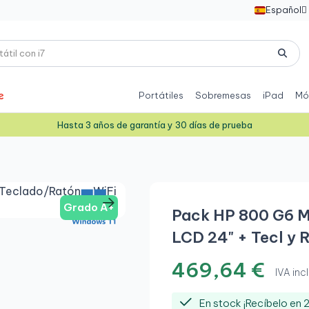
Español

Portátiles
Sobremesas
iPad
Mó
Hasta 3 años de garantía y 30 días de prueba
Grado A+
Pack HP 800 G6 M
LCD 24" + Tecl y 
469,64 €
IVA incl
En stock ¡Recíbelo en 