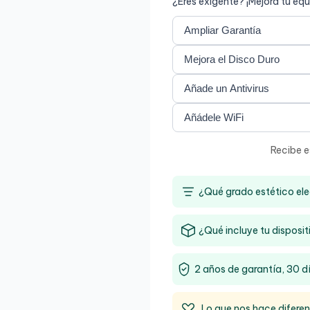
¿Eres exigente? ¡Mejora tu equ
Recibe e
¿Qué grado estético ele
¿Qué incluye tu disposit
2 años de garantía, 30 d
Lo que nos hace difere