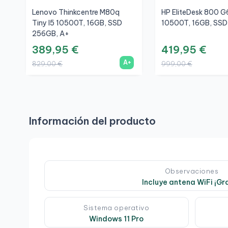
Lenovo Thinkcentre M80q
HP EliteDesk 800 G6
Tiny I5 10500T, 16GB, SSD
10500T, 16GB, SSD
256GB, A+
389,95 €
419,95 €
A+
829,00 €
999,00 €
Información del producto
Observaciones
Incluye antena WiFi ¡Gra
Sistema operativo
Windows 11 Pro