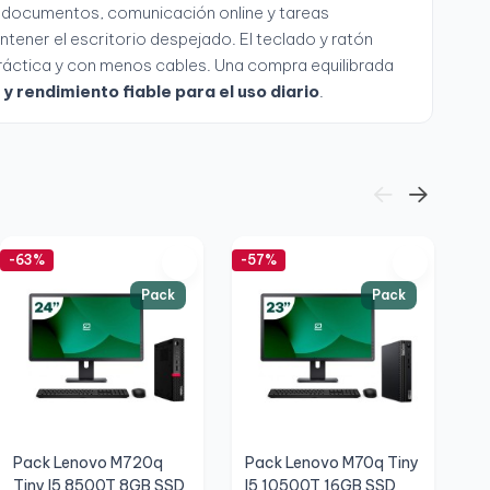
 documentos, comunicación online y tareas
ntener el escritorio despejado. El teclado y ratón
práctica y con menos cables. Una compra equilibrada
 rendimiento fiable para el uso diario
.
-63%
-57%
-5
Pack
Pack
Pack Lenovo M720q
Pack Lenovo M70q Tiny
H
Tiny I5 8500T 8GB SSD
I5 10500T 16GB SSD
1