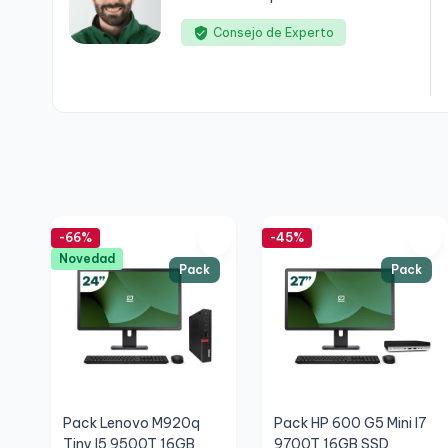
Consejo de Experto
-66%
-45%
Novedad
Pack
Pack
Pack Lenovo M920q
Pack HP 600 G5 Mini I7
Tiny I5 9500T 16GB
9700T 16GB SSD