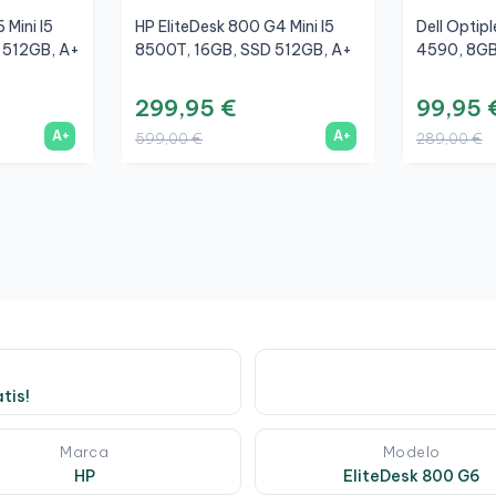
 Mini I5
HP EliteDesk 800 G4 Mini I5
Dell Optip
 512GB, A+
8500T, 16GB, SSD 512GB, A+
4590, 8GB
299,95 €
99,95 
A+
A+
599,00 €
289,00 €
tis!
Marca
Modelo
HP
EliteDesk 800 G6