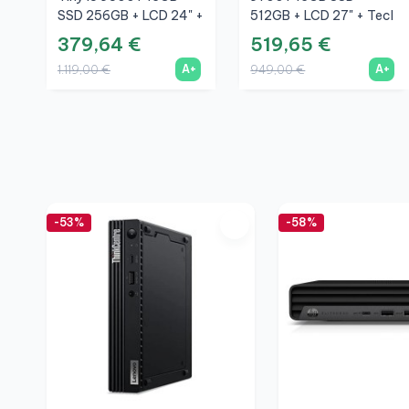
SSD 256GB + LCD 24" +
512GB + LCD 27" + Tecl
Tecl Y Ratón
Y Ratón Inalámbrico +
379,64 €
519,65 €
Inalámbrico + WiFi
WiFi
A+
A+
1.119,00 €
949,00 €
-53%
-58%