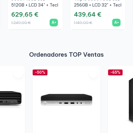
512GB + LCD 34" + Tecl
256GB + LCD 32" + Tecl
Y Ratón Inalámbrico +
Y Ratón Inalámbrico +
629,65 €
439,64 €
WiFi
WiFi
A+
A+
1.249,00 €
1.149,00 €
Ordenadores TOP Ventas
-50%
-65%