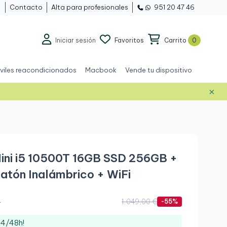
Contacto
Alta para profesionales
951 20 47 46
Iniciar sesión
Favoritos
Carrito
0
viles reacondicionados
Macbook
Vende tu dispositivo
×
Grado A+
ini i5 10500T 16GB SSD 256GB +
Ratón Inalámbrico + WiFi
.
1.049,00 €
-55%
24/48h!