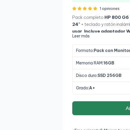
1 opiniones
Pack completo
HP 800 G6 
24"
+ teclado y ratón inalám
usar
.
Incluye adaptador W
Leer más
Formato:
Pack con Monito
Memoria RAM:
16GB
Disco duro:
SSD 256GB
Grado:
A+
Añ