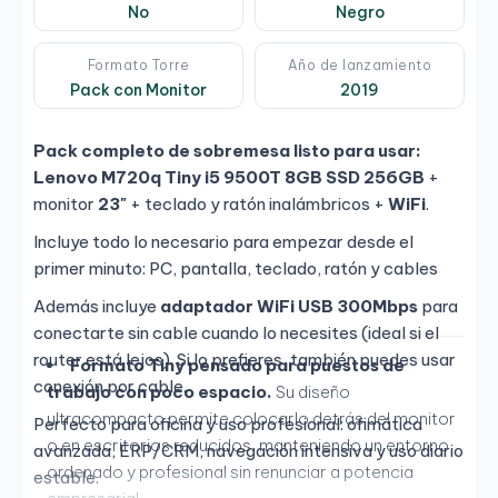
No
Negro
Formato Torre
Año de lanzamiento
Pack con Monitor
2019
Pack completo de sobremesa listo para usar:
Lenovo M720q Tiny i5 9500T 8GB SSD 256GB
+
monitor
23"
+ teclado y ratón inalámbricos +
WiFi
.
Incluye todo lo necesario para empezar desde el
primer minuto: PC, pantalla, teclado, ratón y cables
Además incluye
adaptador WiFi USB 300Mbps
para
conectarte sin cable cuando lo necesites (ideal si el
router está lejos). Si lo prefieres, también puedes usar
Formato Tiny pensado para puestos de
conexión por cable.
trabajo con poco espacio.
Su diseño
ultracompacto permite colocarlo detrás del monitor
Perfecto para oficina y uso profesional: ofimática
o en escritorios reducidos, manteniendo un entorno
avanzada, ERP/CRM, navegación intensiva y uso diario
ordenado y profesional sin renunciar a potencia
estable.