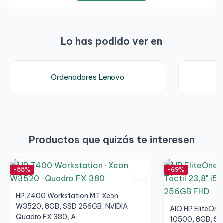
Dimensiones y peso
Dimensiones: ~179 × 182 × 34 mm
Lo has podido ver en
Peso: ~1,3 kg
Sistema operativo
Ordenadores Lenovo
Compatible con
Windows 11 Pro
Productos que quizás te interesen
-55%
-69%
HP Z400 Workstation MT Xeon
W3520, 8GB, SSD 256GB, NVIDIA
AIO HP EliteOne
Quadro FX 380, A
10500, 8GB, SS