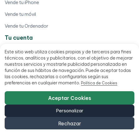
Vende tu iPhone
Vende tu móvil
Vende tu Ordenador
Tu cuenta
Derecho de desistimiento
Este sitio web utiliza cookies propias y de terceros para fines
técnicos, analíticos y publicitarios, con el objetivo de mejorar
Descargar mi factura
nuestros servicios y mostrarle publicidad personalizada en
función de sus hábitos de navegación. Puede aceptar todas
Localizar mi pedido
las cookies, rechazarlas o configurarlas según sus
preferencias en cualquier momento.
Política de Cookies
Mi cuenta
Mis pedidos
Aceptar Cookies
Tramitar garantía (RMA)
Personalizar
Términos legales
Rechazar
Aviso legal