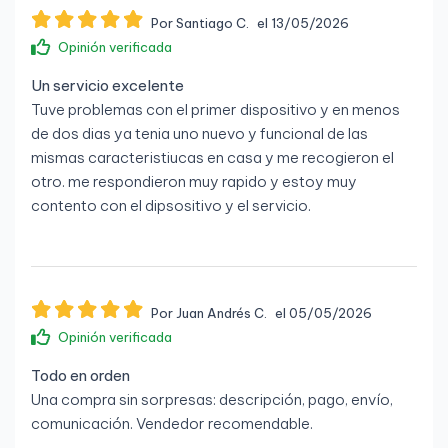
Capacidad: 256 GB
Por Santiago C.
el 13/05/2026
Ranuras disponibles: M.2 + 2.5”
Opinión verificada
Un servicio excelente
Gráficos
Tuve problemas con el primer dispositivo y en menos
GPU integrada: Intel UHD Graphics 630
de dos dias ya tenia uno nuevo y funcional de las
mismas caracteristiucas en casa y me recogieron el
Puertos y conexiones
otro. me respondieron muy rapido y estoy muy
Frontal
contento con el dipsositivo y el servicio.
1 × USB 3.1 Gen 1
1 × USB-C
Por Juan Andrés C.
el 05/05/2026
1 × Jack combo audio/micrófono
Opinión verificada
Trasera
Todo en orden
1 × DisplayPort 1.2 (de serie)
Una compra sin sorpresas: descripción, pago, envío,
comunicación. Vendedor recomendable.
1 × HDMI (de serie)