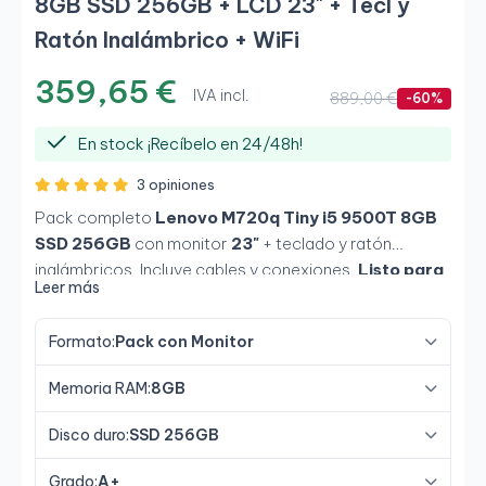
8GB SSD 256GB + LCD 23" + Tecl y
Ratón Inalámbrico + WiFi
359,65 €
IVA incl.
889,00 €
-60%
En stock ¡Recíbelo en 24/48h!
3 opiniones
Pack completo
Lenovo M720q Tiny i5 9500T 8GB
SSD 256GB
con monitor
23"
+ teclado y ratón
inalámbricos. Incluye cables y conexiones.
Listo para
Leer más
usar
.
Incluye adaptador WiFi USB.
Formato:
Pack con Monitor
Memoria RAM:
8GB
Disco duro:
SSD 256GB
Grado:
A+