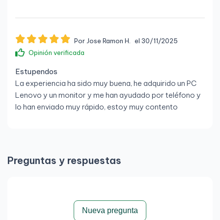
4 × USB 3.1 Gen 1
1 × RJ-45 Gigabit Ethernet
Por Jose Ramon H.
el 30/11/2025
Puerto adicional de vídeo (
Opcional
: VGA / 2º DP
Opinión verificada
/ 2º HDMI / USB-C con DP, según configuración)
Estupendos
Conectividad
La experiencia ha sido muy buena, he adquirido un PC
Lenovo y un monitor y me han ayudado por teléfono y
Ethernet: Gigabit LAN
lo han enviado muy rápido, estoy muy contento
WiFi: Opcional
Bluetooth: Opcional
Seguridad
Preguntas y respuestas
TPM 2.0
Ranura de seguridad Kensington
Protección de BIOS
Lenovo
Nueva pregunta