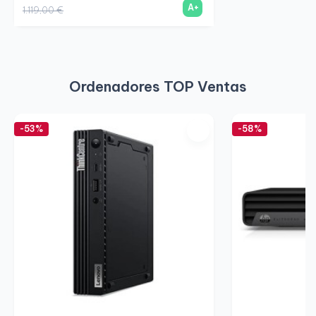
A+
1.119,00 €
Ordenadores TOP Ventas
-53%
-58%