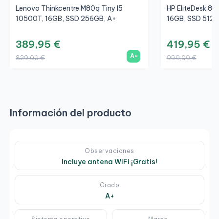
Lenovo Thinkcentre M80q Tiny I5
HP EliteDesk 80
10500T, 16GB, SSD 256GB, A+
16GB, SSD 512G
389,95 €
419,95 €
A+
829,00 €
999,00 €
Información del producto
Observaciones
Incluye antena WiFi ¡Gratis!
Grado
A+