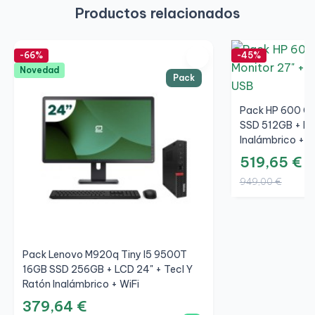
Productos relacionados
-66%
-45%
Novedad
Pack
Pack HP 600 G5
SSD 512GB + LCD
Inalámbrico + W
519,65 €
949,00 €
Pack Lenovo M920q Tiny I5 9500T
16GB SSD 256GB + LCD 24" + Tecl Y
Ratón Inalámbrico + WiFi
379,64 €