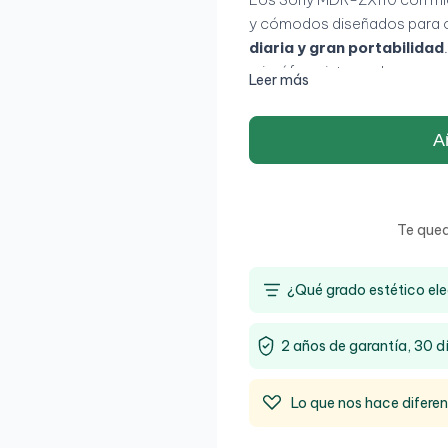
y cómodos diseñados para 
diaria y gran portabilidad
micrófono integrado, propor
Leer más
para música, videollamadas, 
diseño
plegable y ultralig
Añ
llevarlos cómodamente a cua
Te que
¿Qué grado estético ele
2 años de garantía, 30 d
Lo que nos hace difere