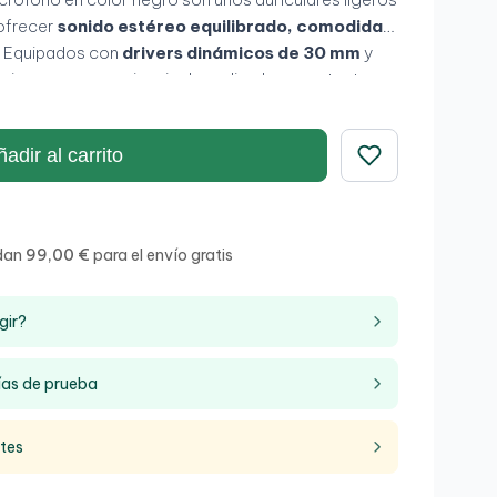
ofrecer
sonido estéreo equilibrado, comodidad
. Equipados con
drivers dinámicos de 30 mm
y
cionan una experiencia de audio clara y potente
clases online y entretenimiento multimedia. Su
ero
los convierte en una excelente opción para
adir al carrito
lquier lugar.
Guardar
dan
99,00 €
para el envío gratis
gir?
ías de prueba
ntes