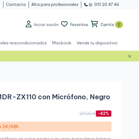
Contacto
Alta para profesionales
951 20 47 46
Iniciar sesión
Favoritos
Carrito
0
viles reacondicionados
Macbook
Vende tu dispositivo
×
Nuevo
 MDR-ZX110 con Micrófono, Negro
29,00 €
-42%
ío 24/48h
ófono en color negro son unos auriculares ligeros