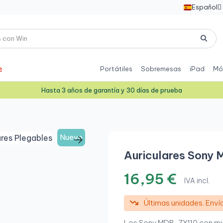
Español

Portátiles
Sobremesas
iPad
Mó
Hasta 3 años de garantía y 30 días de prueba
Nuevo
Auriculares Sony
16,95 €
IVA incl.
Últimas unidades. Env
Los Sony MDR-ZX110 con micr