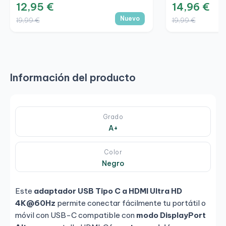
10/100/1000 Et
12,95 €
14,96 €
Nuevo
19,99 €
19,99 €
Información del producto
Grado
A+
Color
Negro
Este
adaptador USB Tipo C a HDMI Ultra HD
4K@60Hz
permite conectar fácilmente tu portátil o
móvil con USB-C compatible con
modo DisplayPort