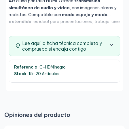
Alt
a una pantalla HDMI. Ofrece
transmisión
simultánea de audio y vídeo
, con imágenes claras y
realistas. Compatible con
modo espejo y modo
extendido
, es ideal para presentaciones, trabajo, cine
en casa o uso profesional. El dispositivo host debe ser
compatible con salida de vídeo por USB-C.
Lee aquí la ficha técnica completa y
comprueba si encaja contigo
Referencia:
C-HDMInegro
Stock:
15-20 Artículos
Opiniones del producto