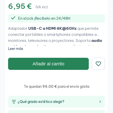
6,95 €
IVA incl.
En stock ¡Recíbelo en 24/48h!
Adaptador
USB-C a HDMI 4K@60Hz
que permite
conectar portátiles o smartphones compatibles a
monitores, televisores o proyectores. Soporta
audio
y vídeo sincronizados
, con imagen fluida y nítida en
Leer más
pantallas grandes.
Añadir al carrito
Guardar
Te quedan
99,00 €
para el envío gratis
¿Qué grado estético elegir?