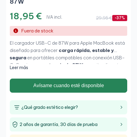
87W
18,95 €
IVA incl.
29,95 €
-37%
Fuera de stock
El cargador USB-C de 87W para Apple MacBook está
diseñado para ofrecer
carga rápida, estable y
segura
en portátiles compatibles con conexión USB-
C. Gracias a su
potencia de 87W
, permite alimentar y
Leer más
cargar dispositivos Apple de forma eficiente tanto en
oficina como en movilidad. Su diseño compacto y
Avísame cuando esté disponible
fiable lo convierte en una solución ideal para sustituir
cargadores originales o disponer de un segundo
adaptador para el trabajo diario.
¿Qué grado estético elegir?
2 años de garantía, 30 días de prueba