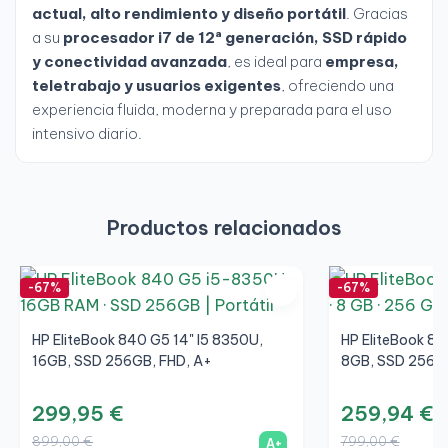
actual, alto rendimiento y diseño portátil
. Gracias
a su
procesador i7 de 12ª generación, SSD rápido
y conectividad avanzada
, es ideal para
empresa,
teletrabajo y usuarios exigentes
, ofreciendo una
experiencia fluida, moderna y preparada para el uso
intensivo diario.
Productos relacionados
-67%
-67%
HP EliteBook 840 G5 14" I5 8350U,
HP EliteBook 84
16GB, SSD 256GB, FHD, A+
8GB, SSD 256GB
299,95 €
259,94 €
899,00 €
799,00 €
A+