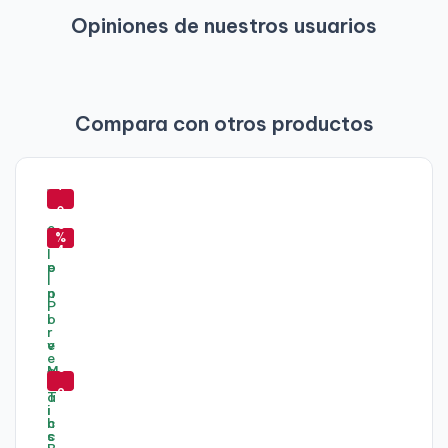
Opiniones de nuestros usuarios
Compara con otros productos
-
7
-
-
0
6
5
%
4
5
%
%
-
6
2
%