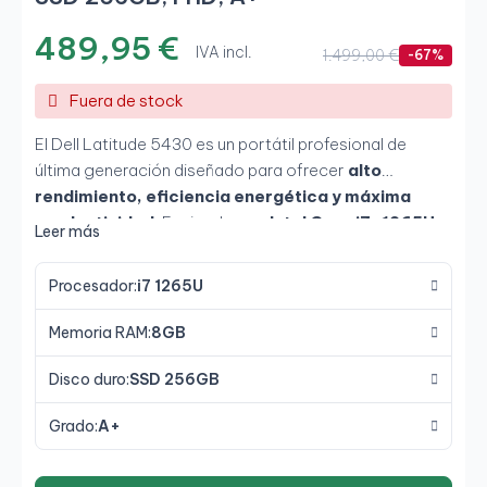
489,95 €
IVA incl.
1.499,00 €
-67%
Fuera de stock
El Dell Latitude 5430 es un portátil profesional de
última generación diseñado para ofrecer
alto
rendimiento, eficiencia energética y máxima
productividad
. Equipado con
Intel Core i7-1265U,
Leer más
8 GB de RAM y SSD de 256 GB
, permite trabajar con
fluidez en entornos exigentes, mientras que su
Procesador:
i7 1265U
pantalla Full HD de 14"
garantiza una experiencia
visual cómoda y eficiente.
Memoria RAM:
8GB
Disco duro:
SSD 256GB
Grado:
A+