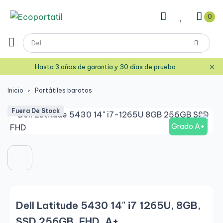
0
×
Hasta 3 años de garantía y 30 días de prueba
Inicio
Portátiles baratos
Fuera De Stock
Grado A+
Dell Latitude 5430 14" i7 1265U, 8GB,
SSD 256GB, FHD, A+