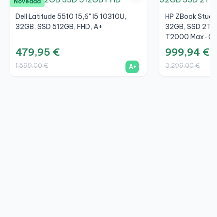
Novedad
Dell Latitude 5510 15,6" I5 10310U,
HP ZBook Studio
32GB, SSD 512GB, FHD, A+
32GB, SSD 2TB,
T2000 Max-Q 
479,95 €
999,94 €
1.599,00 €
3.299,00 €
A+