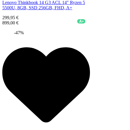
Lenovo Thinkbook 14 G3 ACL 14" Ryzen 5
5500U, 8GB, SSD 256GB, FHD, A+
299,95 €
A+
899,00 €
-47%