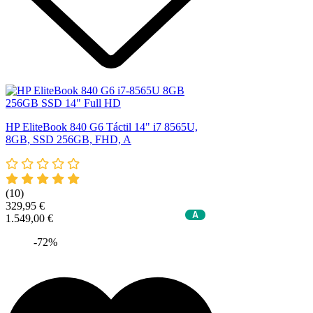
HP EliteBook 840 G6 Táctil 14" i7 8565U,
8GB, SSD 256GB, FHD, A
(10)
329,95 €
A
1.549,00 €
-72%