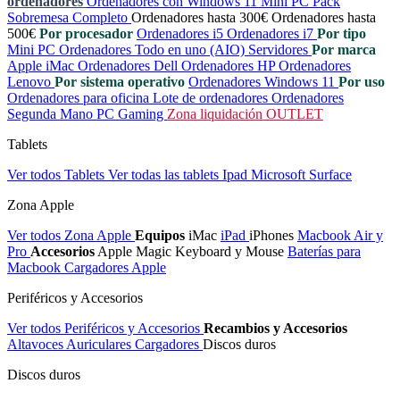
ordenadores
Ordenadores con Windows 11
Mini PC
Pack
Sobremesa Completo
Ordenadores hasta 300€
Ordenadores hasta
500€
Por procesador
Ordenadores i5
Ordenadores i7
Por tipo
Mini PC
Ordenadores Todo en uno (AIO)
Servidores
Por marca
Apple iMac
Ordenadores Dell
Ordenadores HP
Ordenadores
Lenovo
Por sistema operativo
Ordenadores Windows 11
Por uso
Ordenadores para oficina
Lote de ordenadores
Ordenadores
Segunda Mano
PC Gaming
Zona liquidación OUTLET
Tablets
Ver todos Tablets
Ver todas las tablets
Ipad
Microsoft Surface
Zona Apple
Ver todos Zona Apple
Equipos
iMac
iPad
iPhones
Macbook Air y
Pro
Accesorios
Apple Magic Keyboard y Mouse
Baterías para
Macbook
Cargadores Apple
Periféricos y Accesorios
Ver todos Periféricos y Accesorios
Recambios y Accesorios
Altavoces
Auriculares
Cargadores
Discos duros
Discos duros