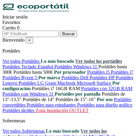
Iniciar sesión
Favoritos
Carrito
0
Buscar
Bienvenido
×
Portátiles
Ver todos Portátiles
Lo más buscado
Ver todos los portátiles
Portátiles Teclado Español
Portátiles Windows 11
Portátiles hasta
300€
Portátiles hasta 500€
Por procesador
Portátiles i5
Portátiles i7
Portátiles Ryzen 5
Por marca
Portátiles Dell
Portátiles HP
Portátiles
Lenovo
Portátiles LG Gram
Macbook
Microsoft Surface
Por
configuración
Portátiles i7 16GB RAM
Portatiles con 32GB RAM
Portátiles con Windows 11
Portátiles por pantalla
Portátiles de
13"-13,5"
Portátiles de 14"
Portátiles de 15"-16"
Por uso
Portátiles
convertibles
Portátiles para estudiantes
Portátiles para diseño gráfico
Portátiles táctiles
Zona liquidación OUTLET
Sobremesas
Ver todos Sobremesas
Lo más buscado
Ver todos los