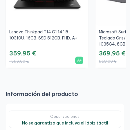
Lenovo Thinkpad T14 G1 14" I5
Microsoft Surfac
10310U, 16GB, SSD 512GB, FHD, A+
Teclado Gris/Gr
1035G4, 8GB, S
359,95 €
369,95 €
A+
1.399,00 €
959,00 €
Información del producto
Observaciones
No se garantiza que incluya el lápiz táctil