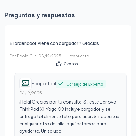
Frecuencia del procesador:
1,6 GHz
Tarifa del bus:
4 GT/s
Preguntas y respuestas
Caché del procesador:
6 MB
Memoria
Memoria:
8 GB
El ordenador viene con cargador? Gracias
Tipo de memoria:
LPDDR3-SDRAM
Por Paola C. el 03/12/2025
1 respuesta
0
votos
Velocidad de la memoria:
1866 MHz
Red
Ecoportatil
Wifi:
Sí
Consejo de Experto
04/12/2025
Estándar Wi-Fi:
Wi-Fi 5 (802.11ac)
¡Hola! Gracias por tu consulta. Sí, este Lenovo
Estándares wifi:
802.11a, 802.11ac, 802.11b, 802.11g,
ThinkPad X1 Yoga G3 incluye cargador y se
802.11n
entrega totalmente listo para usar. Si necesitas
cualquier otro detalle, aquí estamos para
LAN Ethernet:
Sí
ayudarte. Un saludo.
Velocidades de datos LAN:
10/100/1000 Mbit/s