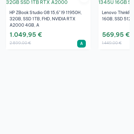
Profundidad:
229 mm
HP ZBook Studio G8 15,6" I9 11950H,
Lenovo ThinkPad
Altura:
17,4 mm
32GB, SSD 1TB, FHD, NVIDIA RTX
16GB, SSD 512G
A2000 4GB, A
1.049,95 €
569,95 €
2.899,00 €
1.449,00 €
A