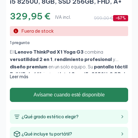
i5 8250U, 8GB, SSD 256GB, FHD, A+
329,95 €
IVA incl.
999,00 €
-67%
Fuera de stock
1 pregunta
El
Lenovo ThinkPad X1 Yoga G3
combina
versatilidad 2 en 1
,
rendimiento profesional
y
diseño premium
en un solo equipo. Su
pantalla táctil
Full HD de 14"
, junto al
Intel Core i5-8250U
,
8 GB de
Leer más
RAM
y
SSD de 256 GB
, ofrecen fluidez, productividad
y comodidad tanto en modo portátil como en modo
Avísame cuando esté disponible
tablet. Ideal para
profesionales, docentes o
usuarios en movimiento
que valoran la calidad y la
flexibilidad.
¿Qué grado estético elegir?
¿Qué incluye tu portátil?