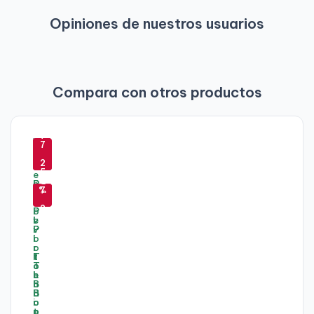
Opiniones de nuestros usuarios
Compara con otros productos
-
-
7
-
-
7
7
3
7
2
-
-
%
5
-
1
%
6
5
%
%
7
6
9
2
%
%
%