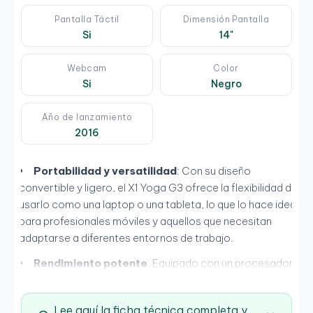
Pantalla Táctil
Dimensión Pantalla
Si
14"
Webcam
Color
Si
Negro
Año de lanzamiento
2016
Portabilidad y versatilidad
: Con su diseño
convertible y ligero, el X1 Yoga G3 ofrece la flexibilidad de
usarlo como una laptop o una tableta, lo que lo hace ideal
para profesionales móviles y aquellos que necesitan
adaptarse a diferentes entornos de trabajo.
Rendimiento potente
: Equipado con un procesador
Intel Core i5 de 8ª generación y 8 GB de RAM, el X1 Yoga
G3 ofrece un rendimiento potente para realizar múltiples
Lee aquí la ficha técnica completa y