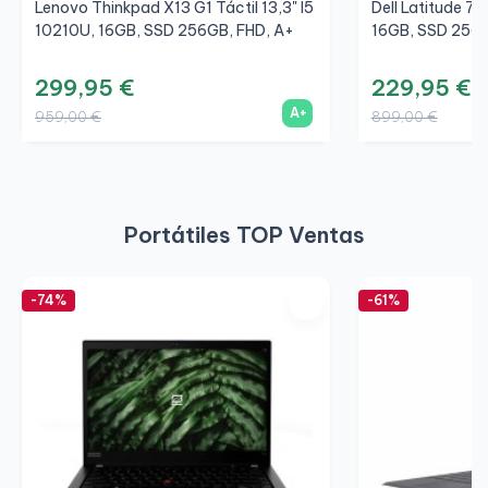
Lenovo Thinkpad X13 G1 Táctil 13,3" I5
Dell Latitude 72
10210U, 16GB, SSD 256GB, FHD, A+
16GB, SSD 256
299,95 €
229,95 €
A+
959,00 €
899,00 €
Portátiles TOP Ventas
-74%
-61%