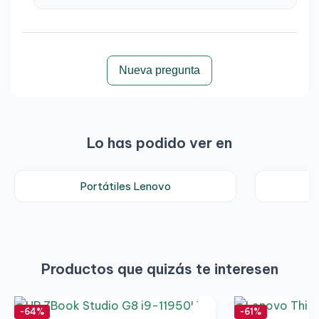
Bluetooth:
Sí
Puertos e Interfaces
USB 3.2 Gen 1 Tipo A:
3
Nueva pregunta
HDMI:
1
Thunderbolt 3:
1
Lo has podido ver en
Puerto auriculares/micrófono:
Sí
Tipo de puerto de carga:
Conector de entrada de
Portátiles Lenovo
CC
Suspensión y carga USB:
Sí
Puertos USB de suspensión:
1
Productos que quizás te interesen
Peso y Dimensiones
Peso:
1,36 kg
Ancho:
333 mm
-64%
-61%