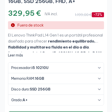
16GB, SSD 256GB, FHD, A+
329,95 €
IVA incl.
1.199,00 €
-72%
Fuera de stock
El Lenovo ThinkPad L14 Gen 1 es un portátil profesional
diseñado para ofrecer
rendimiento equilibrado,
fiabilidad y multitarea fluida en el día a día
.
Equipado con
Intel Core i5-10210U, 16 GB de RAM
Leer más
y SSD de 256 GB
, permite trabajar con comodidad en
entornos exigentes, mientras que su
pantalla Full HD
Procesador:
i5 10210U
de 14"
proporciona una experiencia productiva y
confortable.
Memoria RAM:
16GB
Disco duro:
SSD 256GB
Grado:
A+