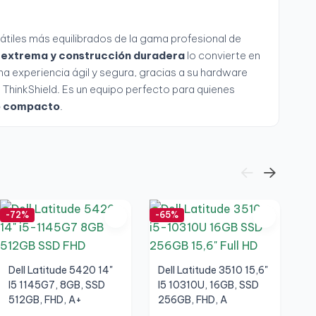
átiles más equilibrados de la gama profesional de
d extrema y construcción duradera
lo convierte en
na experiencia ágil y segura, gracias a su hardware
d ThinkShield. Es un equipo perfecto para quienes
to compacto
.
-72%
-65%
-6
No
Dell Latitude 5420 14"
Dell Latitude 3510 15,6"
I5 1145G7, 8GB, SSD
I5 10310U, 16GB, SSD
512GB, FHD, A+
256GB, FHD, A