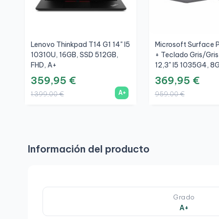
Lenovo Thinkpad T14 G1 14" I5
Microsoft Surface P
10310U, 16GB, SSD 512GB,
+ Teclado Gris/Gri
FHD, A+
12,3" I5 1035G4, 8
256GB, 3K, A
359,95 €
369,95 €
A+
1.399,00 €
959,00 €
Información del producto
Grado
A+