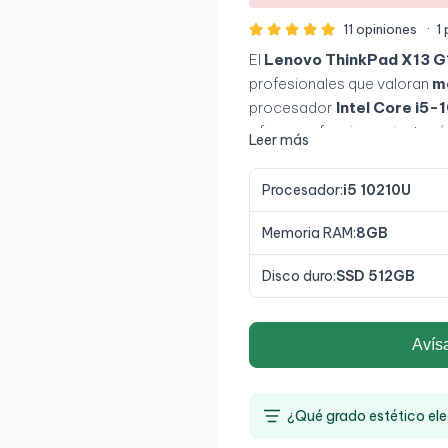
11 opiniones
·
1
El
Lenovo ThinkPad X13 G
profesionales que valoran
mo
procesador
Intel Core i5-
ofrece un funcionamiento ráp
Leer más
Su
pantalla de 13,3″ Full H
garantizan comodidad y dura
Procesador:
i5 10210U
de larga duración lo convier
cualquier lugar.
Memoria RAM:
8GB
Disco duro:
SSD 512GB
Avís
¿Qué grado estético ele