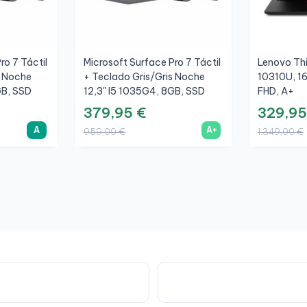
ro 7 Táctil
Microsoft Surface Pro 7 Táctil
Lenovo Thi
s Noche
+ Teclado Gris/Gris Noche
10310U, 1
GB, SSD
12,3" I5 1035G4, 8GB, SSD
FHD, A+
256GB, 3K, A+
379,95 €
329,95
A
A+
959,00 €
1.349,00 €