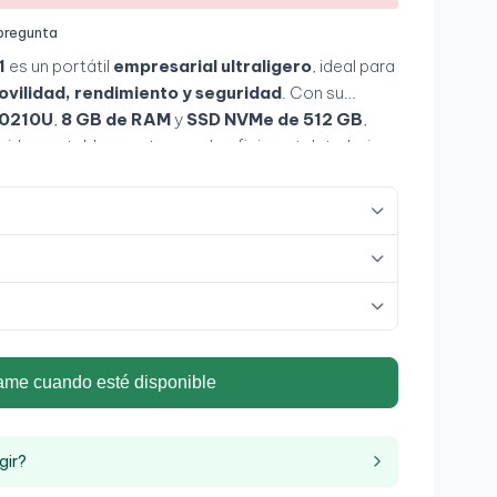
 pregunta
1
es un portátil
empresarial ultraligero
, ideal para
vilidad, rendimiento y seguridad
. Con su
10210U
,
8 GB de RAM
y
SSD NVMe de 512 GB
,
ido y estable para tareas de oficina y teletrabajo.
D antirreflejo
y su chasis de aleación resistente
bilidad, mientras que su diseño delgado y batería
ten en un aliado perfecto para trabajar desde
ame cuando esté disponible
gir?