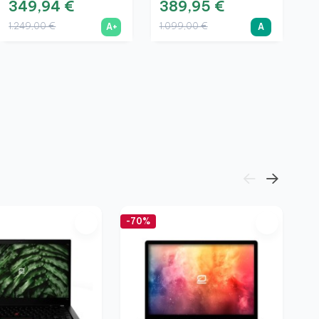
349,94 €
389,95 €
1.249,00 €
1.099,00 €
A+
A
L
G
S
N
9
4
2
-70%
-7