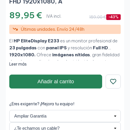
FHD 1920x1080, A
89,95 €
IVA incl.
159,00 €
-43%
Últimas unidades. Envío 24/48h
El
HP EliteDisplay E233
es un monitor profesional de
23 pulgadas
con
panel IPS
y resolución
Full HD
1920x1080.
Ofrece
imágenes nítidas
, gran fidelidad
de color y amplios ángulos de visión, ideal para tareas
Leer más
de
oficina, teletrabajo y entornos profesionales.
Su diseño ergonómico y conectividad completa lo
Añadir al carrito
convierten en una opción versátil y duradera.
Guardar
¿Eres exigente? ¡Mejora tu equipo!