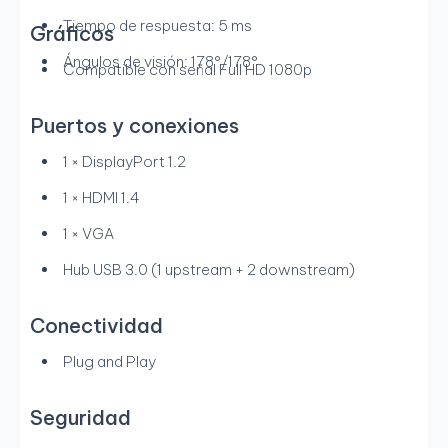
Tiempo de respuesta: 5 ms
Gráficos
Ángulos de visión: 178°/178°
Compatible con señal Full HD 1080p
Puertos y conexiones
1 × DisplayPort 1.2
1 × HDMI 1.4
1 × VGA
Hub USB 3.0 (1 upstream + 2 downstream)
Conectividad
Plug and Play
Seguridad