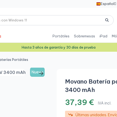
Español

Portátiles
Sobremesas
iPad
Mó
Hasta 3 años de garantía y 30 días de prueba
terías Portátiles
Nuevo
Movano Batería pa
3400 mAh
37,39 €
IVA incl.
Últimas unidades. Env