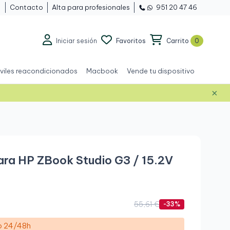
Contacto
Alta para profesionales
951 20 47 46
Iniciar sesión
Favoritos
Carrito
0
viles reacondicionados
Macbook
Vende tu dispositivo
×
Nuevo
ra HP ZBook Studio G3 / 15.2V
55,61 €
-33%
ío 24/48h