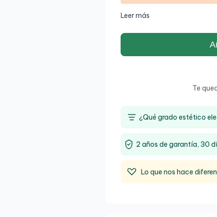
Leer más
Añ
Te que
¿Qué grado estético ele
2 años de garantía, 30 d
Lo que nos hace difere