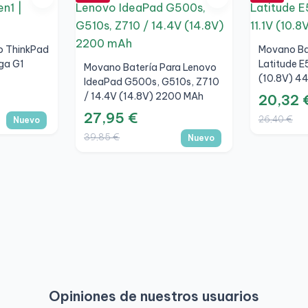
o ThinkPad
Movano Bat
ga G1
Latitude E
Movano Batería Para Lenovo
(10.8V) 4
IdeaPad G500s, G510s, Z710
/ 14.4V (14.8V) 2200 MAh
20,32 
27,95 €
26,40 €
Nuevo
39,85 €
Nuevo
Opiniones de nuestros usuarios