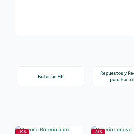
Repuestos y R
Baterías HP
para Portát
-19%
-31%