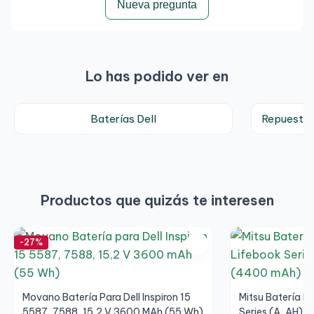
Nueva pregunta
Lo has podido ver en
Baterías Dell
Repuestos
Productos que quizás te interesen
-27%
Movano Batería Para Dell Inspiron 15
Mitsu Batería Pa
5587, 7588, 15,2 V 3600 MAh (55 Wh)
Series (A, AH), S