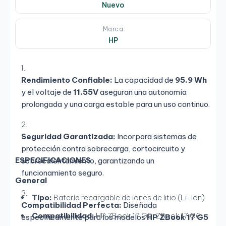
Nuevo
Marca
HP
Rendimiento Confiable:
La capacidad de
95.9 Wh
y el voltaje de
11.55V
aseguran una autonomía
prolongada y una carga estable para un uso continuo.
Seguridad Garantizada:
Incorpora sistemas de
protección contra sobrecarga, cortocircuito y
ESPECIFICACIONES
sobrecalentamiento, garantizando un
funcionamiento seguro.
General
Tipo:
Batería recargable de iones de litio (Li-Ion)
Compatibilidad Perfecta:
Diseñada
Compatibilidad:
HP ZBook 17 G5, ZBook 17 G6
específicamente para los modelos
HP ZBook 17 G5