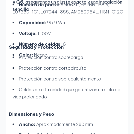
y G6
, asegurando un ajuste exacto y una instalación
Número de parte:
AM06XL, HSTNN-IB8G,
sencilla.
L07350-1C1, L07044-855, AM06095XL, HSN-Q12C
Capacidad:
95.9 Wh
Voltaje:
11.55V
Número de celdas:
6
Seguridad y Protección
Color:
Negro
Protección contra sobrecarga
Protección contra cortocircuito
Protección contra sobrecalentamiento
Celdas de alta calidad que garantizan un ciclo de
vida prolongado
Dimensiones y Peso
Ancho:
Aproximadamente 280 mm