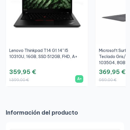
Lenovo Thinkpad T14 G1 14" I5
Microsoft Surfac
10310U, 16GB, SSD 512GB, FHD, A+
Teclado Gris/Gr
1035G4, 8GB, S
359,95 €
369,95 €
A+
1.399,00 €
959,00 €
Información del producto