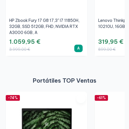
HP Zbook Fury 17 G8 17,3" I7 11850H,
Lenovo Thinkpad
32GB, SSD 512GB, FHD, NVIDIA RTX
10210U, 16GB, 
A3000 6GB, A
1.059,95 €
319,95 €
A
3.999,00 €
899,00 €
Portátiles TOP Ventas
-74%
-61%