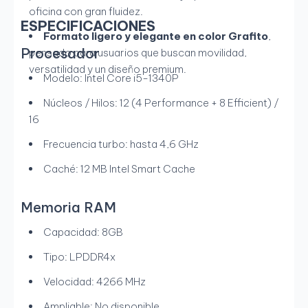
oficina con gran fluidez.
ESPECIFICACIONES
Formato ligero y elegante en color Grafito
,
Procesador
pensado para usuarios que buscan movilidad,
versatilidad y un diseño premium.
Modelo: Intel Core i5-1340P
Núcleos / Hilos: 12 (4 Performance + 8 Efficient) /
16
Frecuencia turbo: hasta 4,6 GHz
Caché: 12 MB Intel Smart Cache
Memoria RAM
Capacidad: 8GB
Tipo: LPDDR4x
Velocidad: 4266 MHz
Ampliable: No disponible