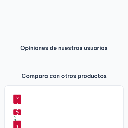
Opiniones de nuestros usuarios
Compara con otros productos
-
-
7
6
5
-
6
%
5
%
-
3
-
-
7
-
%
7
6
7
-
1