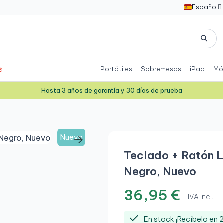
Español

Portátiles
Sobremesas
iPad
Mó
Hasta 3 años de garantía y 30 días de prueba
Nuevo
Teclado + Ratón L
Negro, Nuevo
36,95 €
IVA incl.
En stock ¡Recíbelo en 