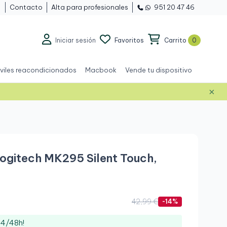
Contacto
Alta para profesionales
951 20 47 46
Iniciar sesión
Favoritos
Carrito
0
viles reacondicionados
Macbook
Vende tu dispositivo
×
Nuevo
ogitech MK295 Silent Touch,
42,99 €
-14%
24/48h!