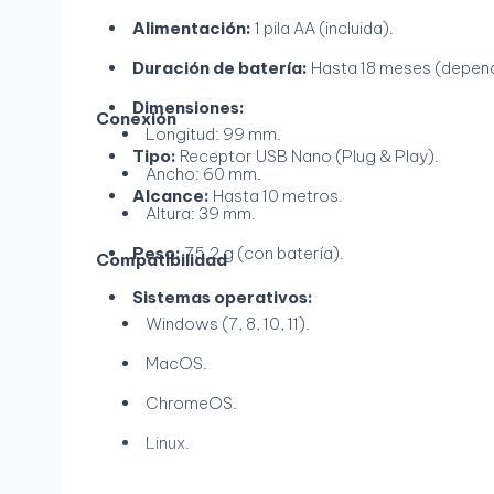
Alimentación:
1 pila AA (incluida).
Duración de batería:
Hasta 18 meses (depend
Dimensiones:
Conexión
Longitud: 99 mm.
Tipo:
Receptor USB Nano (Plug & Play).
Ancho: 60 mm.
Alcance:
Hasta 10 metros.
Altura: 39 mm.
Peso:
75.2 g (con batería).
Compatibilidad
Sistemas operativos:
Windows (7, 8, 10, 11).
MacOS.
ChromeOS.
Linux.