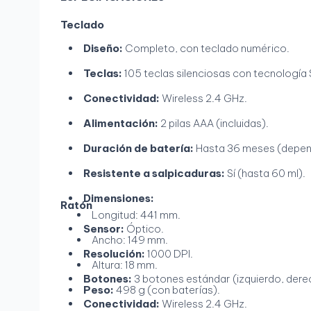
Teclado
Diseño:
Completo, con teclado numérico.
Teclas:
105 teclas silenciosas con tecnología S
Conectividad:
Wireless 2.4 GHz.
Alimentación:
2 pilas AAA (incluidas).
Duración de batería:
Hasta 36 meses (depend
Resistente a salpicaduras:
Sí (hasta 60 ml).
Dimensiones:
Ratón
Longitud: 441 mm.
Sensor:
Óptico.
Ancho: 149 mm.
Resolución:
1000 DPI.
Altura: 18 mm.
Botones:
3 botones estándar (izquierdo, dere
Peso:
498 g (con baterías).
Conectividad:
Wireless 2.4 GHz.