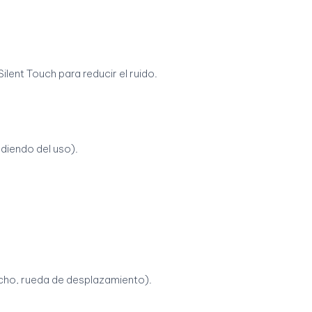
ilent Touch para reducir el ruido.
iendo del uso).
cho, rueda de desplazamiento).