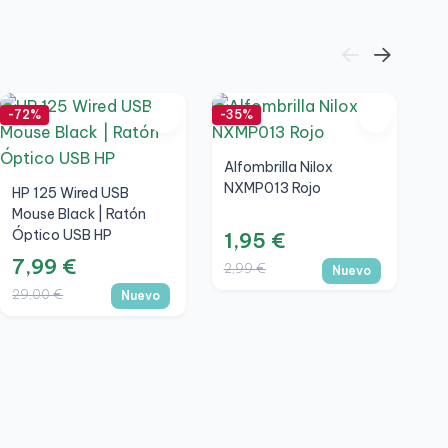
-72%
-35%
-6
Alfombrilla Nilox
NXMP013 Rojo
HP 125 Wired USB
Mouse Black | Ratón
Óptico USB HP
1,95 €
7,99 €
2,99 €
Nuevo
29,00 €
Nuevo
K
A
Es
C
5
1