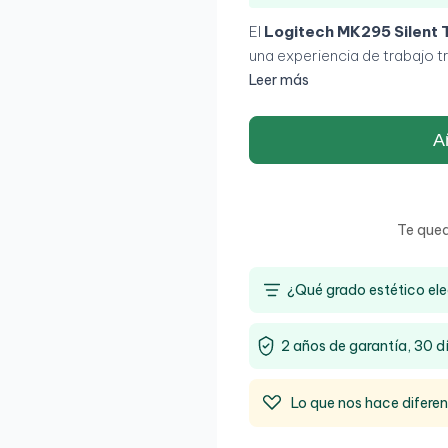
El
Logitech MK295 Silent 
una experiencia de trabajo tr
Silent Touch
, el teclado y r
Leer más
90%
, manteniendo la sensac
completo incluye un teclado 
Añ
hace ideal para un uso diari
desplazamiento preciso grac
inalámbrica
2.4 GHz
asegura
de hasta
10 metros
. Además
Te que
meses
para el teclado y
18 
interrupciones.El
Logitech 
¿Qué grado estético ele
hogares o cualquier entorno 
2 años de garantía, 30 d
Lo que nos hace difere