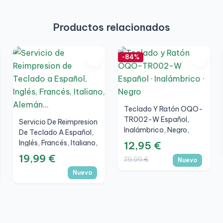
Productos relacionados
-84%
Teclado Y Ratón OQO-
TR002-W Español,
Servicio De Reimpresion
Inalámbrico, Negro,
De Teclado A Español,
Nuevo
Inglés, Francés, Italiano,
12,95 €
Alemán...
19,99 €
79,99 €
Nuevo
Nuevo