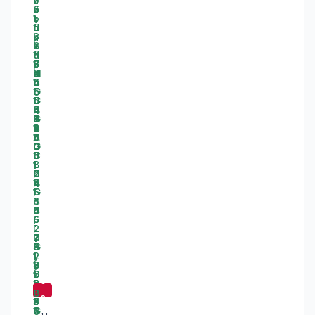
-
6
9