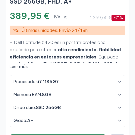
SSD 256GB, FHD, A+
389,95 €
IVA incl.
1.359,00 €
-71%
Últimas unidades. Envío 24/48h
El Dell Latitude 5420 es un portátil profesional
diseñado para ofrecer
alto rendimiento, fiabilidad y
eficiencia en entornos empresariales
. Equipado
con
Intel Core i7-1185G7, 8 GB de RAM y SSD de
Leer más
256 GB
, permite trabajar con agilidad en tareas
exigentes, mientras que su
pantalla Full HD de 14"
Procesador:
i7 1185G7
proporciona una experiencia visual cómoda y
productiva.
Memoria RAM:
8GB
Disco duro:
SSD 256GB
Grado:
A+