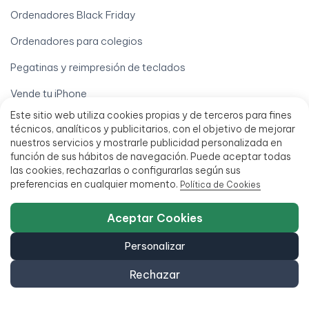
Ordenadores Black Friday
Ordenadores para colegios
Pegatinas y reimpresión de teclados
Vende tu iPhone
Este sitio web utiliza cookies propias y de terceros para fines
Vende tu móvil
técnicos, analíticos y publicitarios, con el objetivo de mejorar
nuestros servicios y mostrarle publicidad personalizada en
Vende tu Ordenador
función de sus hábitos de navegación. Puede aceptar todas
Tu cuenta
las cookies, rechazarlas o configurarlas según sus
preferencias en cualquier momento.
Política de Cookies
Derecho de desistimiento
Aceptar Cookies
Descargar mi factura
Personalizar
Localizar mi pedido
Rechazar
Mi cuenta
Mis pedidos