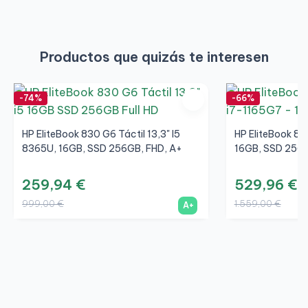
Productos que quizás te interesen
-74%
-66%
HP EliteBook 830 G6 Táctil 13,3" I5
HP EliteBook 85
8365U, 16GB, SSD 256GB, FHD, A+
16GB, SSD 256G
259,94 €
529,96 €
999,00 €
1.559,00 €
A+