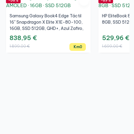
-56%
-69%
Samsung Galaxy Book4 Edge Táctil
HP EliteBook 85
16" Snapdragon X Elite X1E-80-100,
8GB, SSD 512GB
16GB, SSD 512GB, QHD+, Azul Zafiro,
Km0 Caja Original
838,95 €
529,96 €
1.899,00 €
1.699,00 €
Km0