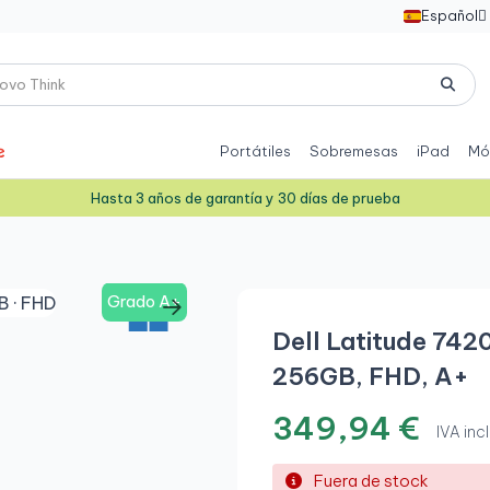
Español

Portátiles
Sobremesas
iPad
Mó
Hasta 3 años de garantía y 30 días de prueba
Grado A+
Dell Latitude 7420
256GB, FHD, A+
349,94 €
IVA incl
Fuera de stock