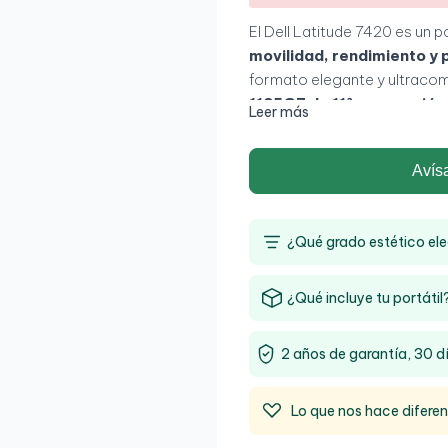
El Dell Latitude 7420 es un 
movilidad, rendimiento y
formato elegante y ultracom
1135G7 de 11ª generación
Leer más
256GB
, proporciona una exp
empresariales y trabajo profe
Avís
su diseño premium lo convier
teletrabajo y usuarios con al
¿Qué grado estético ele
¿Qué incluye tu portátil
2 años de garantía, 30 d
Lo que nos hace difere