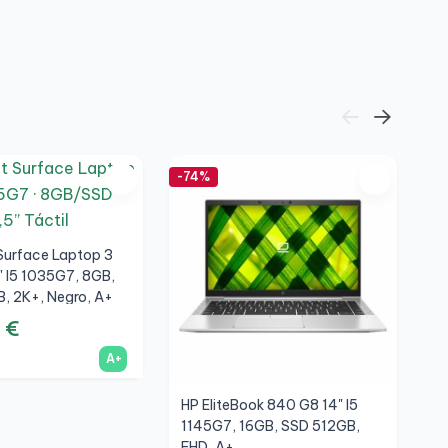
1
-74%
-6
Surface Laptop 3
5" I5 1035G7, 8GB,
, 2K+, Negro, A+
 €
A+
HP EliteBook 840 G8 14" I5
L
1145G7, 16GB, SSD 512GB,
T
FHD, A+
S