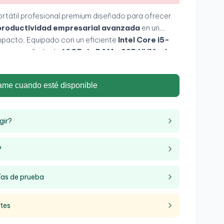
portátil profesional premium diseñado para ofrecer
 productividad empresarial avanzada
en un
pacto. Equipado con un eficiente
Intel Core i5-
, acompañado de
16GB de RAM y SSD NVMe de
eriencia rápida y fluida en multitarea, aplicaciones
sional diario. Su pantalla
Full HD de 14 pulgadas
y
ame cuando esté disponible
ten en una excelente opción para oficina,
ta movilidad.
gir?
?
ías de prueba
ntes