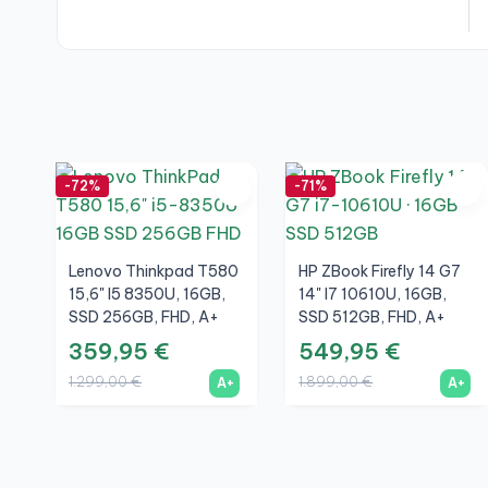
-72%
-71%
Lenovo Thinkpad T580
HP ZBook Firefly 14 G7
15,6" I5 8350U, 16GB,
14" I7 10610U, 16GB,
SSD 256GB, FHD, A+
SSD 512GB, FHD, A+
359,95 €
549,95 €
1.299,00 €
1.899,00 €
A+
A+