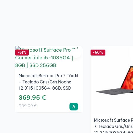
-61%
-60%
Microsoft Surface Pro 7 Táctil
+ Teclado Gris/Gris Noche
12,3" I5 1035G4, 8GB, SSD
256GB, 3K, A
369,95 €
959,00 €
A
Microsoft Surface P
+ Teclado Gris/Gri
12,3" I5 1035G4, 8