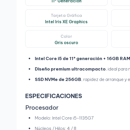
11º Generación
Tarjeta Gráfica
Intel Iris XE Graphics
Color
Gris oscuro
Intel Core i5 de 11ª generación + 16GB RA
Diseño premium ultracompacto
, ideal para
SSD NVMe de 256GB
, rapidez de arranque y 
ESPECIFICACIONES
Procesador
Modelo: Intel Core i5-1135G7
Núcleos / Hilos: 4 / 8