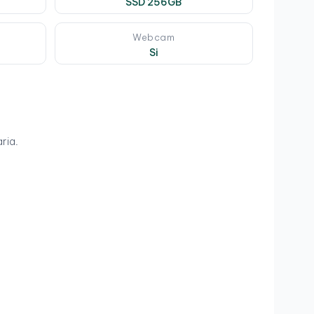
SSD 256GB
Webcam
Si
ria.