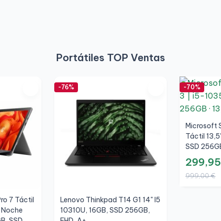
Portátiles TOP Ventas
-76%
-70%
Microsoft 
Táctil 13,
SSD 256GB
299,95
999,00 €
ro 7 Táctil
Lenovo Thinkpad T14 G1 14" I5
s Noche
10310U, 16GB, SSD 256GB,
GB, SSD
FHD, A+