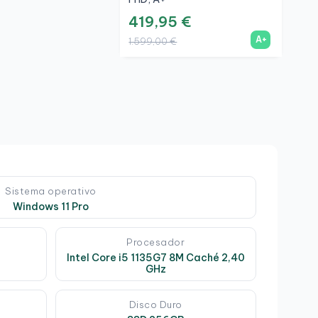
419,95 €
2
A+
1.599,00 €
9
Sistema operativo
Windows 11 Pro
Procesador
Intel Core i5 1135G7 8M Caché 2,40
GHz
Disco Duro