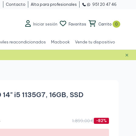
Contacto
Alta para profesionales
951 20 47 46
Iniciar sesión
Favoritos
Carrito
0
viles reacondicionados
Macbook
Vende tu dispositivo
×
Grado A+
 14" i5 1135G7, 16GB, SSD
.
1.899,00 €
-82%