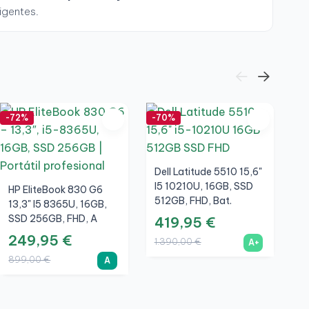
xigentes.
-72%
-70%
-7
Dell Latitude 5510 15,6"
I5 10210U, 16GB, SSD
HP EliteBook 830 G6
512GB, FHD, Bat.
13,3" I5 8365U, 16GB,
Nueva, A+
SSD 256GB, FHD, A
419,95 €
249,95 €
1.390,00 €
A+
L
899,00 €
C
A
1
5
5