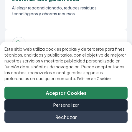
Al elegir reacondicionado, reduces residuos
tecnológicos y ahorras recursos
Este sitio web utiliza cookies propias y de terceros para fines
técnicos, analíticos y publicitarios, con el objetivo de mejorar
Equipos 100% verificados
nuestros servicios y mostrarle publicidad personalizada en
Reacondicionado por profesionales. Revisados en 29
función de sus hábitos de navegación. Puede aceptar todas
puntos de control
las cookies, rechazarlas o configurarlas según sus
preferencias en cualquier momento.
Política de Cookies
Aceptar Cookies
Personalizar
Envíos gratis desde 99€
Rechazar
Todos nuestros productos están en stock y listos para
enviarse