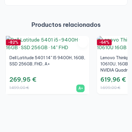
Productos relacionados
-82%
-64%
Dell Latitude 5401 14" I5 9400H, 16GB,
Lenovo Thinkpad
SSD 256GB, FHD, A+
10610U, 16GB, 
NVIDIA Quadro 
269,95 €
619,96 €
1.499,00 €
1.699,00 €
A+