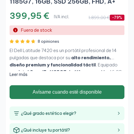
1185G7, 16GB, SSD 256GB, FHD, A+
399,95 €
IVA incl.
1.899,00 €
-79%
Fuera de stock
8 opiniones
El Dell Latitude 7420 es un portátil profesional de 14
pulgadas que destaca por su
alto rendimiento,
diseño premium y funcionalidad táctil
. Equipado
con
Intel Core i7-1185G7 de 11ª generación
, 16 GB
Leer más
de RAM y SSD de 256 GB, ofrece una experiencia fluida
en multitarea, aplicaciones exigentes y entornos
Avísame cuando esté disponible
empresariales. Su pantalla táctil aporta una interacción
más cómoda, convirtiéndolo en una opción ideal para
quienes buscan
potencia, movilidad y versatilidad
¿Qué grado estético elegir?
en un solo equipo
.
¿Qué incluye tu portátil?