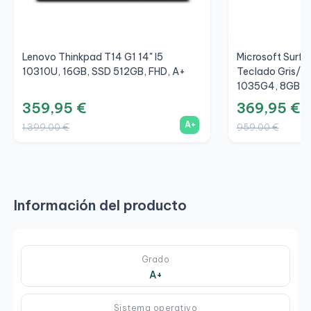
Lenovo Thinkpad T14 G1 14" I5
Microsoft Surfac
10310U, 16GB, SSD 512GB, FHD, A+
Teclado Gris/Gr
1035G4, 8GB, S
359,95 €
369,95 €
A+
1.399,00 €
959,00 €
Información del producto
Grado
A+
Sistema operativo