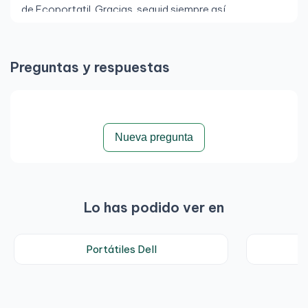
de Ecoportatil. Gracias, seguid siempre así.
Preguntas y respuestas
Por Rui C.
el 19/11/2025
Opinión verificada
Dell Latitude 7420
Nueva pregunta
Equipo en excelente estado, prácticamente como
nuevo. La batería se comporta muy bien y el envío fue
rápido y seguro. Además, el soporte ha sido impecable:
contacté tanto por email como por WhatsApp y
Lo has podido ver en
siempre recibí respuestas rápidas, claras y muy
amables. Da mucha confianza comprar así.
Recomiendo totalmente. Rui Coelho
Portátiles Dell