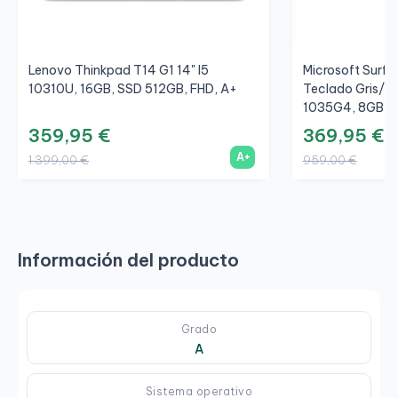
Lenovo Thinkpad T14 G1 14" I5
Microsoft Surfac
10310U, 16GB, SSD 512GB, FHD, A+
Teclado Gris/Gr
1035G4, 8GB, S
359,95 €
369,95 €
A+
1.399,00 €
959,00 €
Información del producto
Grado
A
Sistema operativo