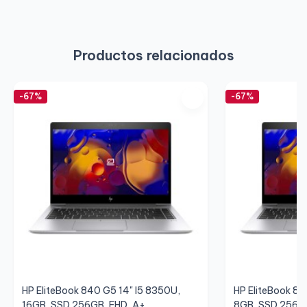
Productos relacionados
-67%
-67%
HP EliteBook 840 G5 14" I5 8350U,
HP EliteBook 84
16GB, SSD 256GB, FHD, A+
8GB, SSD 256GB