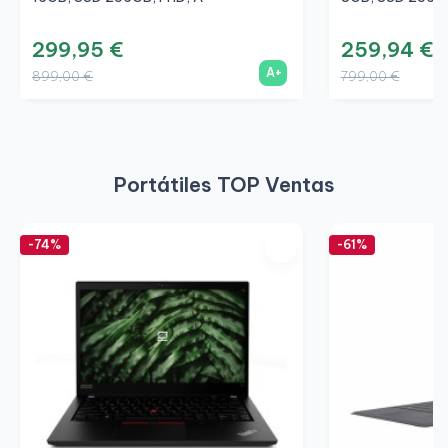
299,95 €
259,94 €
A+
899,00 €
799,00 €
Portátiles TOP Ventas
-74%
-61%