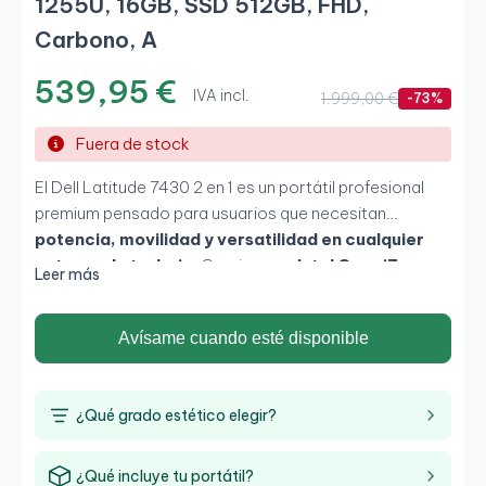
1255U, 16GB, SSD 512GB, FHD,
Carbono, A
539,95 €
IVA incl.
1.999,00 €
-73%
Fuera de stock
El Dell Latitude 7430 2 en 1 es un portátil profesional
premium pensado para usuarios que necesitan
potencia, movilidad y versatilidad en cualquier
entorno de trabajo
. Gracias a su
Intel Core i7-
Leer más
1255U de 12ª generación
, combinado con
16GB de
RAM y SSD de 512GB
, ofrece un rendimiento rápido y
Avísame cuando esté disponible
estable en multitarea, productividad y aplicaciones
empresariales. Su pantalla
táctil Full HD de 14
pulgadas
y su elegante acabado en
carbono
aportan
¿Qué grado estético elegir?
una experiencia moderna y profesional.
¿Qué incluye tu portátil?