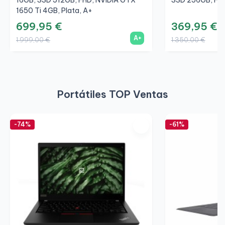
1650 Ti 4GB, Plata, A+
699,95 €
369,95 €
A+
1.999,00 €
1.350,00 €
Portátiles TOP Ventas
-74%
-61%