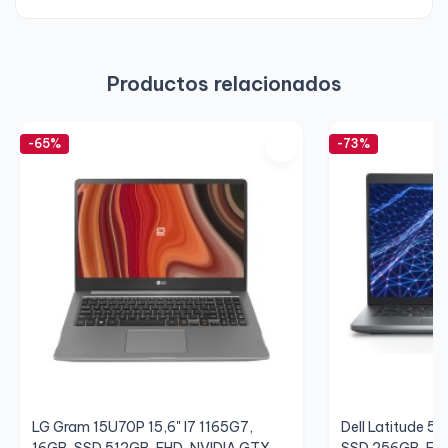
Productos relacionados
-65%
-73%
LG Gram 15U70P 15,6" I7 1165G7,
Dell Latitude 5
16GB, SSD 512GB, FHD, NVIDIA GTX
SSD 256GB, FHD