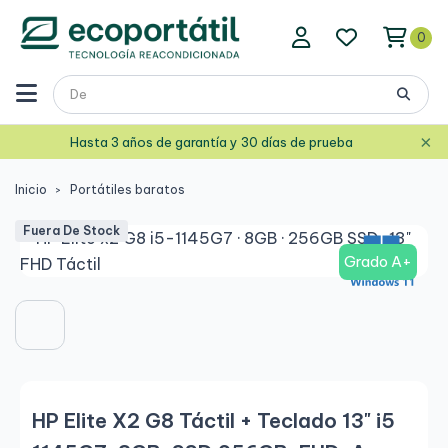
0
×
Hasta 3 años de garantía y 30 días de prueba
Inicio
Portátiles baratos
Fuera De Stock
Grado A+
HP Elite X2 G8 Táctil + Teclado 13" i5