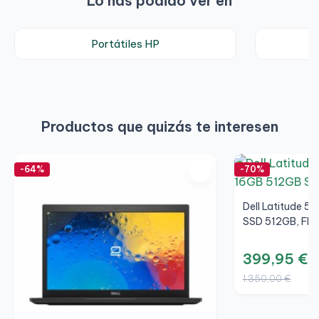
Lo has podido ver en
Portátiles HP
Productos que quizás te interesen
-64%
-70%
Dell Latitude 5
SSD 512GB, FHD
399,95 €
1.350,00 €