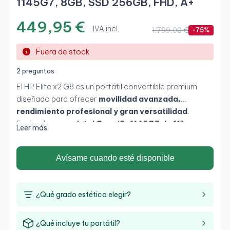
1145G7, 8GB, SSD 256GB, FHD, A+
449,95 €
IVA incl.
1.799,00 €
-75%
Fuera de stock
2 preguntas
El HP Elite x2 G8 es un portátil convertible premium
diseñado para ofrecer
movilidad avanzada,
rendimiento profesional y gran versatilidad
.
Equipado con un
Intel Core i5-1145G7 de 11ª
Leer más
generación
, junto con
8GB de RAM y SSD de
256GB
, proporciona fluidez en tareas de oficina,
Avísame cuando esté disponible
productividad y trabajo en remoto. Su pantalla
táctil
Full HD de 13 pulgadas
y su diseño ultraligero lo
convierten en una solución ideal para usuarios que
¿Qué grado estético elegir?
necesitan trabajar desde cualquier lugar.
¿Qué incluye tu portátil?