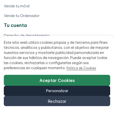
Vende tu móvil
Vende tu Ordenador
Tu cuenta
Derecho de desistimiento
Este sitio web utiliza cookies propias y de terceros para fines
Descargar mi factura
técnicos, analíticos y publicitarios, con el objetivo de mejorar
nuestros servicios y mostrarle publicidad personalizada en
Localizar mi pedido
función de sus hábitos de navegación. Puede aceptar todas
las cookies, rechazarlas o configurarlas según sus
Mi cuenta
preferencias en cualquier momento.
Política de Cookies
Mis pedidos
Aceptar Cookies
Tramitar garantía (RMA)
Personalizar
Términos legales
Rechazar
Aviso legal
Condiciones de venta