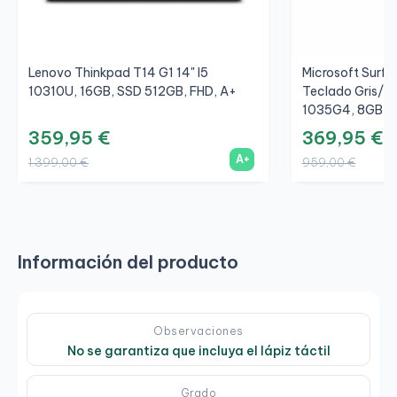
Lenovo Thinkpad T14 G1 14" I5
Microsoft Surfac
10310U, 16GB, SSD 512GB, FHD, A+
Teclado Gris/Gr
1035G4, 8GB, S
359,95 €
369,95 €
A+
1.399,00 €
959,00 €
Información del producto
Observaciones
No se garantiza que incluya el lápiz táctil
Grado