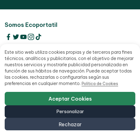
Somos Ecoportatil
Centro de Soporte (Incidencias)
Este sitio web utiliza cookies propias y de terceros para fines
técnicos, analíticos y publicitarios, con el objetivo de mejorar
Contacto
nuestros servicios y mostrarle publicidad personalizada en
función de sus hábitos de navegación. Puede aceptar todas
FAQ - Preguntas Frecuentes
las cookies, rechazarlas o configurarlas según sus
preferencias en cualquier momento.
Política de Cookies
Proceso de Reacondicionamiento
Quiénes somos
Aceptar Cookies
Información
Personalizar
Alquiler de ordenadores
Rechazar
Alta para profesionales