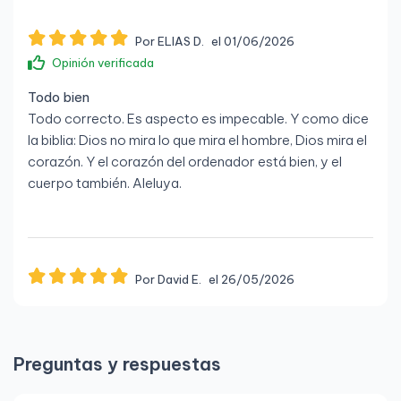
Por ELIAS D.
el 01/06/2026
Opinión verificada
Todo bien
Todo correcto. Es aspecto es impecable. Y como dice
la biblia: Dios no mira lo que mira el hombre, Dios mira el
corazón. Y el corazón del ordenador está bien, y el
cuerpo también. Aleluya.
Por David E.
el 26/05/2026
Opinión verificada
El portátil que necesitaba
Portátil que necesitaba a un precio razonable y un
Preguntas y respuestas
estado impecable, nuevísimo