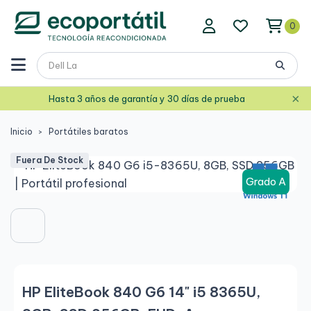
0
×
Hasta 3 años de garantía y 30 días de prueba
Inicio
Portátiles baratos
Fuera De Stock
Grado A
HP EliteBook 840 G6 14" i5 8365U,