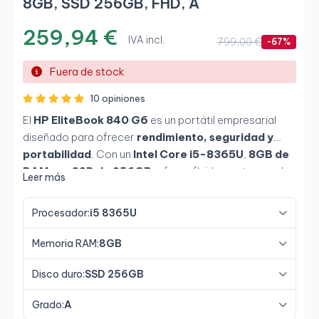
8GB, SSD 256GB, FHD, A
259,94 €
IVA incl.
799,00 €
-67%
Fuera de stock
10 opiniones
El
HP EliteBook 840 G6
es un portátil empresarial
diseñado para ofrecer
rendimiento, seguridad y
portabilidad
. Con un
Intel Core i5-8365U
,
8GB de
RAM
y un
SSD de 256GB
, ofrece fluidez en tareas de
Leer más
ofimática, navegación y aplicaciones corporativas. Su
pantalla
Full HD de 14"
asegura un buen espacio de
Procesador:
i5 8365U
trabajo en un formato ligero y resistente, ideal para
profesionales en movilidad
.
Memoria RAM:
8GB
Disco duro:
SSD 256GB
Grado:
A