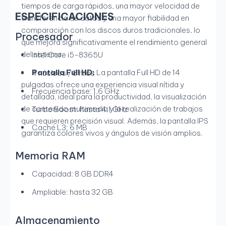
tiempos de carga rápidos, una mayor velocidad de
ESPECIFICACIONES
transferencia de datos y una mayor fiabilidad en
comparación con los discos duros tradicionales, lo
Procesador
que mejora significativamente el rendimiento general
del sistema.
Intel Core i5-8365U
Pantalla Full HD:
La pantalla Full HD de 14
4 núcleos / 8 hilos
pulgadas ofrece una experiencia visual nítida y
Frecuencia base: 1,6 GHz
detallada, ideal para la productividad, la visualización
de contenido multimedia y la realización de trabajos
Turbo Boost: hasta 4,1 GHz
que requieren precisión visual. Además, la pantalla IPS
Caché L3: 6 MB
garantiza colores vivos y ángulos de visión amplios.
Memoria RAM
Capacidad: 8 GB DDR4
Ampliable: hasta 32 GB
Almacenamiento