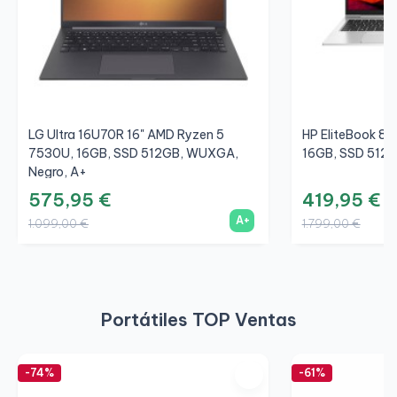
LG Ultra 16U70R 16" AMD Ryzen 5
HP EliteBook 85
7530U, 16GB, SSD 512GB, WUXGA,
16GB, SSD 512G
Negro, A+
575,95 €
419,95 €
A+
1.099,00 €
1.799,00 €
Portátiles TOP Ventas
-74%
-61%