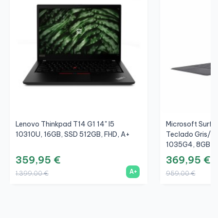
Lenovo Thinkpad T14 G1 14" I5
Microsoft Surfac
10310U, 16GB, SSD 512GB, FHD, A+
Teclado Gris/Gr
1035G4, 8GB, S
359,95 €
369,95 €
A+
1.399,00 €
959,00 €