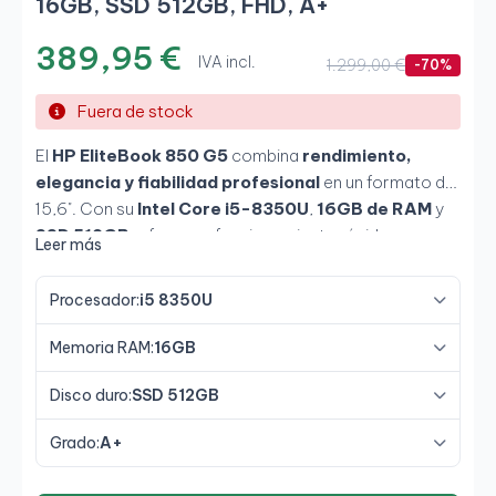
16GB, SSD 512GB, FHD, A+
389,95 €
IVA incl.
1.299,00 €
-70%
Fuera de stock
El
HP EliteBook 850 G5
combina
rendimiento,
elegancia y fiabilidad profesional
en un formato de
15,6". Con su
Intel Core i5-8350U
,
16GB de RAM
y
SSD 512GB
, ofrece un funcionamiento rápido y
Leer más
estable para entornos empresariales. Su
pantalla Full
HD antirreflejos
, teclado retroiluminado y chasis de
Procesador:
i5 8350U
aluminio pulido lo convierten en una herramienta
perfecta para
profesionales que buscan
Memoria RAM:
16GB
productividad, durabilidad y comodidad
.
Disco duro:
SSD 512GB
Grado:
A+