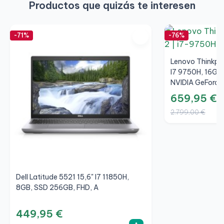
Productos que quizás te interesen
-71%
-76%
Lenovo Thinkpa
I7 9750H, 16GB
NVIDIA GeForce
659,95 €
2.799,00 €
Dell Latitude 5521 15,6" I7 11850H,
8GB, SSD 256GB, FHD, A
449,95 €