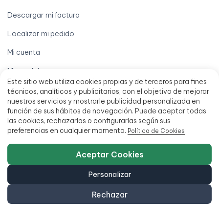
Descargar mi factura
Localizar mi pedido
Mi cuenta
Mis pedidos
Este sitio web utiliza cookies propias y de terceros para fines
Tramitar garantía (RMA)
técnicos, analíticos y publicitarios, con el objetivo de mejorar
nuestros servicios y mostrarle publicidad personalizada en
Términos legales
función de sus hábitos de navegación. Puede aceptar todas
las cookies, rechazarlas o configurarlas según sus
Aviso legal
preferencias en cualquier momento.
Política de Cookies
Condiciones de venta
Aceptar Cookies
Financia hasta 18 meses
Personalizar
Política de accesibilidad
Rechazar