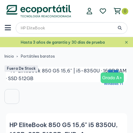
0
×
Hasta 3 años de garantía y 30 días de prueba
Inicio
Portátiles baratos
Fuera De Stock
Grado A+
HP EliteBook 850 G5 15,6" i5 8350U,