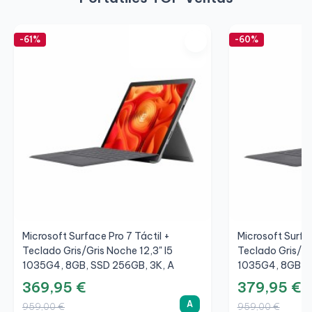
-61%
-60%
Microsoft Surface Pro 7 Táctil +
Microsoft Surfac
Teclado Gris/Gris Noche 12,3" I5
Teclado Gris/Gr
1035G4, 8GB, SSD 256GB, 3K, A
1035G4, 8GB, S
369,95 €
379,95 €
A
959,00 €
959,00 €