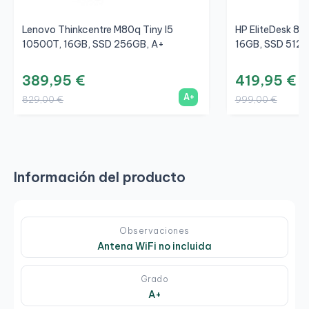
Lenovo Thinkcentre M80q Tiny I5
HP EliteDesk 80
10500T, 16GB, SSD 256GB, A+
16GB, SSD 512G
389,95 €
419,95 €
A+
829,00 €
999,00 €
Información del producto
Observaciones
Antena WiFi no incluida
Grado
A+