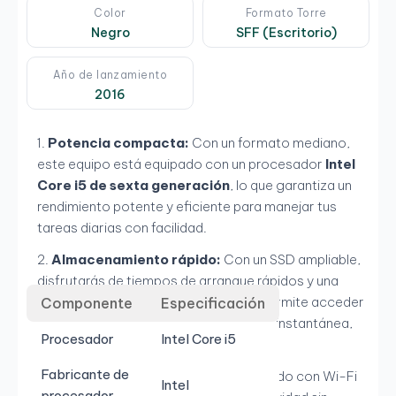
Color
Formato Torre
Negro
SFF (Escritorio)
Año de lanzamiento
2016
Potencia compacta:
Con un formato mediano,
este equipo está equipado con un procesador
Intel
Core i5 de sexta generación
, lo que garantiza un
rendimiento potente y eficiente para manejar tus
tareas diarias con facilidad.
Almacenamiento rápido:
Con un SSD ampliable,
disfrutarás de tiempos de arranque rápidos y una
respuesta ágil del sistema, lo que te permite acceder
Componente
Especificación
a tus archivos y aplicaciones de forma instantánea,
Procesador
Intel Core i5
mejorando tu productividad.
Fabricante de
Conectividad inalámbrica:
Equipado con Wi-Fi
Intel
procesador