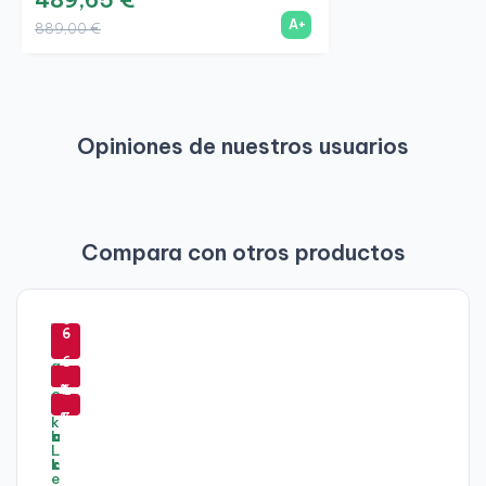
A+
889,00 €
Opiniones de nuestros usuarios
Compara con otros productos
-
-
6
6
-
-
-
1
5
5
5
6
-
%
%
5
1
1
1
%
%
%
5
%