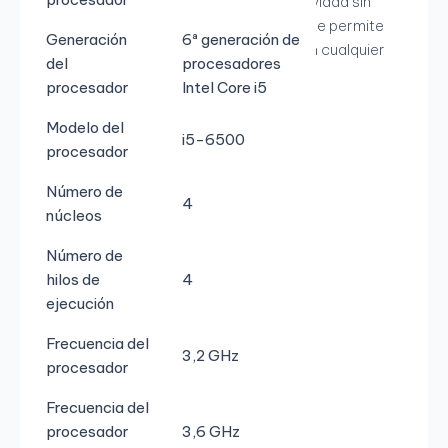
integrado, este PC ofrece una conectividad sin
cables conveniente y confiable, lo que te permite
Generación
6ª generación de
mantenerte conectado y productivo en cualquier
del
procesadores
lugar de tu hogar u oficina.
procesador
Intel Core i5
Modelo del
i5-6500
procesador
Número de
4
núcleos
Número de
hilos de
4
ejecución
Frecuencia del
3,2 GHz
procesador
Frecuencia del
procesador
3,6 GHz