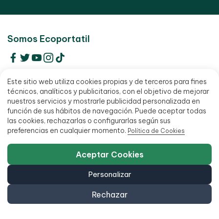
Somos Ecoportatil
Centro de Soporte (Incidencias)
Este sitio web utiliza cookies propias y de terceros para fines
técnicos, analíticos y publicitarios, con el objetivo de mejorar
Contacto
nuestros servicios y mostrarle publicidad personalizada en
función de sus hábitos de navegación. Puede aceptar todas
FAQ - Preguntas Frecuentes
las cookies, rechazarlas o configurarlas según sus
preferencias en cualquier momento.
Política de Cookies
Proceso de Reacondicionamiento
Quiénes somos
Aceptar Cookies
Información
Personalizar
Alquiler de ordenadores
Rechazar
Alta para profesionales