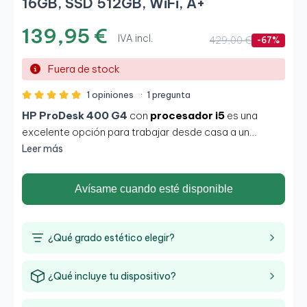
16GB, SSD 512GB, WiFi, A+
139,95 €
IVA incl.
429,00 €
-67%
Fuera de stock
1 opiniones
·
1 pregunta
HP ProDesk 400 G4
con
procesador i5
es una
excelente opción para trabajar desde casa a un
máximo rendimiento. Gracias a su formato mediano
Leer más
puedes instalarlo fácilmente en su despacho y cuenta
con una multiplicidad de conexiones. Además, sus
Avísame cuando esté disponible
16GB de RAM y el disco duro sólido te permitirán
realizar multitarea de una manera eficaz y consciente.
¿Qué grado estético elegir?
¿Qué incluye tu dispositivo?