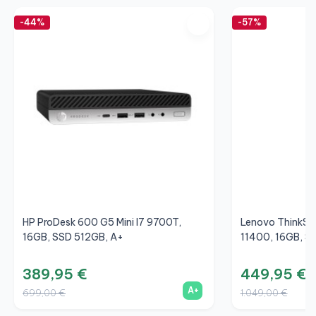
-44%
-57%
HP ProDesk 600 G5 Mini I7 9700T,
Lenovo ThinkSta
16GB, SSD 512GB, A+
11400, 16GB, S
389,95 €
449,95 €
A+
699,00 €
1.049,00 €