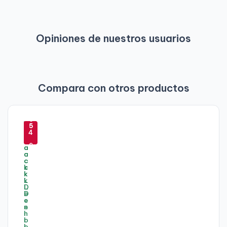
Opiniones de nuestros usuarios
Compara con otros productos
-
-
-
6
-
5
5
4
3
0
9
%
9
%
%
%