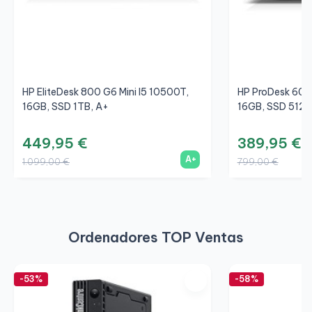
HP EliteDesk 800 G6 Mini I5 10500T,
HP ProDesk 600 
16GB, SSD 1TB, A+
16GB, SSD 512G
449,95 €
389,95 €
A+
1.099,00 €
799,00 €
Ordenadores TOP Ventas
-53%
-58%