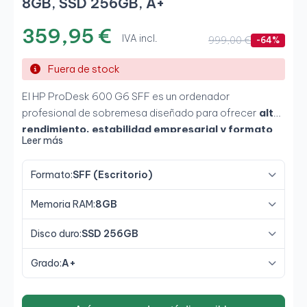
8GB, SSD 256GB, A+
359,95 €
IVA incl.
999,00 €
-64%
Fuera de stock
El HP ProDesk 600 G6 SFF es un ordenador
profesional de sobremesa diseñado para ofrecer
alto
rendimiento, estabilidad empresarial y formato
Leer más
compacto
. Equipado con
Intel Core i5-10500 de
10ª generación
, 8 GB de RAM y SSD de 256 GB,
Formato:
SFF (Escritorio)
proporciona una experiencia fluida en multitarea,
aplicaciones de oficina y productividad diaria. Su
Memoria RAM:
8GB
formato Small Form Factor permite ahorrar espacio
manteniendo
potencia, fiabilidad y capacidad de
Disco duro:
SSD 256GB
ampliación profesional
.
Grado:
A+