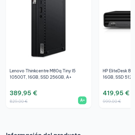
Lenovo Thinkcentre M80q Tiny I5
HP EliteDesk 80
10500T, 16GB, SSD 256GB, A+
16GB, SSD 512G
389,95 €
419,95 €
A+
829,00 €
999,00 €