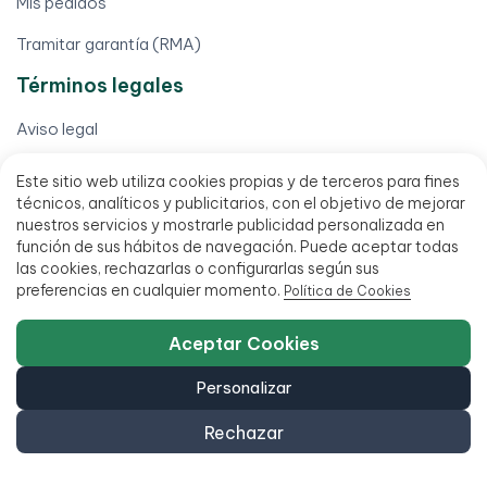
Mis pedidos
Tramitar garantía (RMA)
Términos legales
Aviso legal
Condiciones de venta
Este sitio web utiliza cookies propias y de terceros para fines
técnicos, analíticos y publicitarios, con el objetivo de mejorar
Financia hasta 18 meses
nuestros servicios y mostrarle publicidad personalizada en
función de sus hábitos de navegación. Puede aceptar todas
Política de accesibilidad
las cookies, rechazarlas o configurarlas según sus
preferencias en cualquier momento.
Política de Cookies
Aceptar Cookies
Personalizar
951 20 47 46
Rechazar
C/ San Millán 27, 29013 Málaga, España