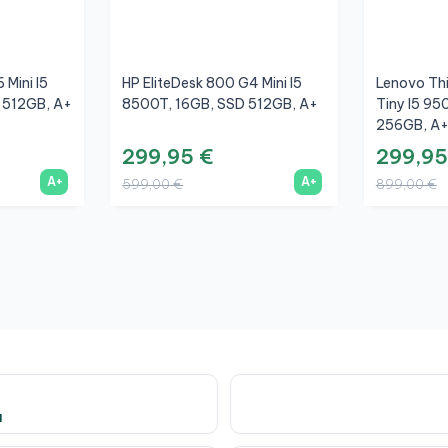
 Mini I5
HP EliteDesk 800 G4 Mini I5
Lenovo Th
 512GB, A+
8500T, 16GB, SSD 512GB, A+
Tiny I5 95
256GB, A
299,95 €
299,95
A+
A+
599,00 €
899,00 €
a