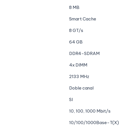
8 MB
Smart Cache
8 GT/s
64 GB
DDR4-SDRAM
4x DIMM
2133 MHz
Doble canal
SI
10, 100, 1000 Mbit/s
10/100/1000Base-T(X)