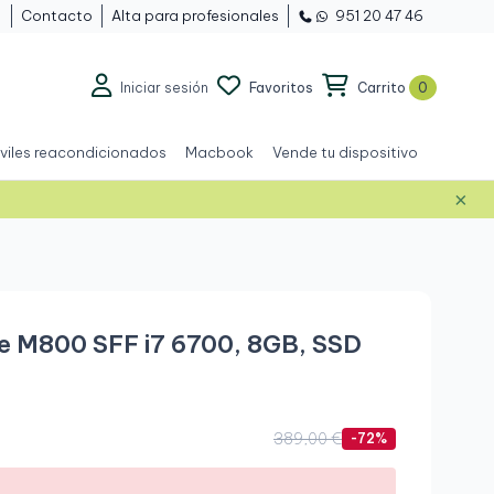
Contacto
Alta para profesionales
951 20 47 46
Iniciar sesión
Favoritos
Carrito
0
viles reacondicionados
Macbook
Vende tu dispositivo
×
Grado A+
e M800 SFF i7 6700, 8GB, SSD
389,00 €
-72%