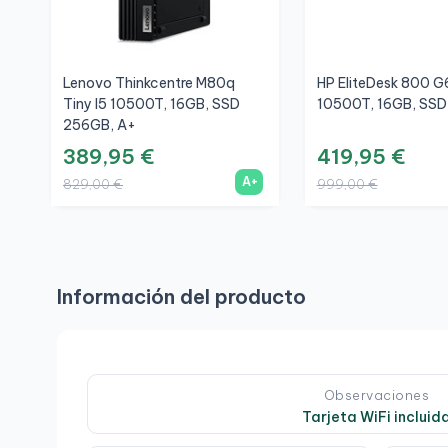
Lenovo Thinkcentre M80q
HP EliteDesk 800 G6
Tiny I5 10500T, 16GB, SSD
10500T, 16GB, SSD
256GB, A+
389,95 €
419,95 €
A+
829,00 €
999,00 €
Información del producto
Observaciones
Tarjeta WiFi incluid