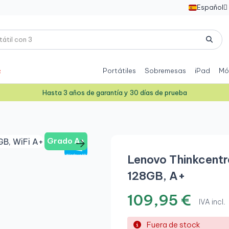
Español

Portátiles
Sobremesas
iPad
Mó
Hasta 3 años de garantía y 30 días de prueba
Grado A+
Lenovo Thinkcentr
128GB, A+
109,95 €
IVA incl.
Fuera de stock