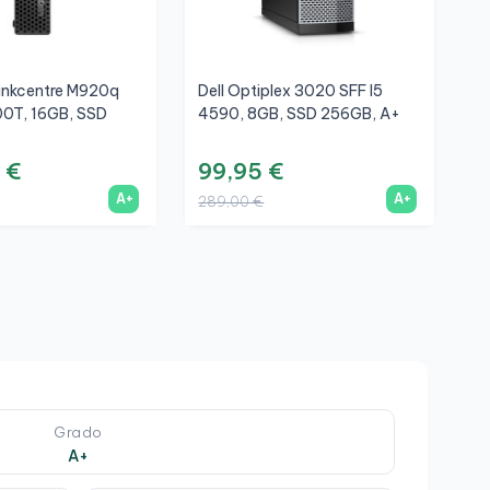
inkcentre M920q
Dell Optiplex 3020 SFF I5
H
00T, 16GB, SSD
4590, 8GB, SSD 256GB, A+
8
+
 €
99,95 €
2
A+
A+
289,00 €
6
Grado
A+