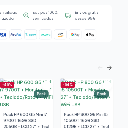
enibilidad
Equipos 100%
Envíos gratis
ntizada
verificados
desde 99€
-45%
-54%
-5
Pack
Pack
Pack HP 600 G5 Mini I7
Pack HP 800 G6 Mini I5
9700T 16GB SSD
10500T 16GB SSD
256GB + LCD 27" + Tecl
512GB + LCD 27" + Tecl