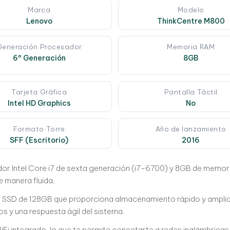
Marca
Modelo
Lenovo
ThinkCentre M800
Generación Procesador
Memoria RAM
6º Generación
8GB
Tarjeta Gráfica
Pantalla Táctil
Intel HD Graphics
No
Formato Torre
Año de lanzamiento
SFF (Escritorio)
2016
or Intel Core i7 de sexta generación (i7-6700) y 8GB de memori
e manera fluida.
n SSD de 128GB que proporciona almacenamiento rápido y amplio 
s y una respuesta ágil del sistema.
WiFi integrado, lo que te permite conectarte a redes inalámbrica