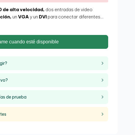
0 de alta velocidad,
dos entradas de video
ución,
un
VGA
y un
DVI
para conectar diferentes
ionamiento versátil y eficaz que permite realizar
 más práctica y cómoda posible. Su tamaño también
 en cualquier zona de trabajo, ya sea oficina,
ame cuando esté disponible
.
gir?
ivo?
ías de prueba
ntes