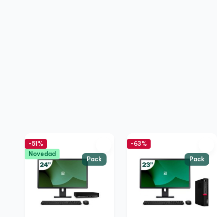
-51%
-63%
Novedad
Pack
Pack