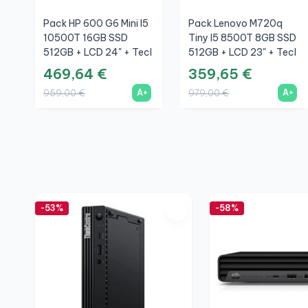
Pack HP 600 G6 Mini I5
Pack Lenovo M720q
10500T 16GB SSD
Tiny I5 8500T 8GB SSD
512GB + LCD 24" + Tecl
512GB + LCD 23" + Tecl
Y Ratón Inalámbrico +
Y Ratón Inalámbrico +
469,64 €
359,65 €
WiFi
WiFi
A+
A+
959,00 €
979,00 €
-53%
-58%