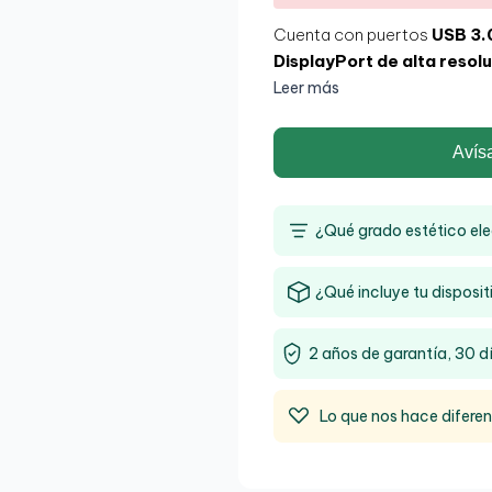
Cuenta con puertos
USB 3.
DisplayPort de alta resol
monitores y, además, un func
Leer más
sus gestiones de la manera
permite que se pueda colocar
Avís
despacho, dormitorio o sala
¿Qué grado estético ele
¿Qué incluye tu disposit
2 años de garantía, 30 d
Lo que nos hace difere