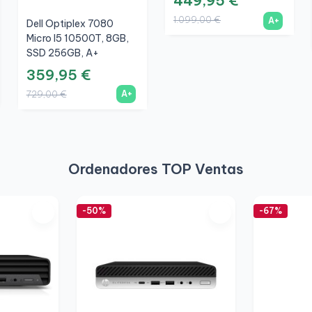
449,95 €
1.099,00 €
A+
Dell Optiplex 7080
Micro I5 10500T, 8GB,
SSD 256GB, A+
359,95 €
A+
729,00 €
Ordenadores TOP Ventas
-50%
-67%