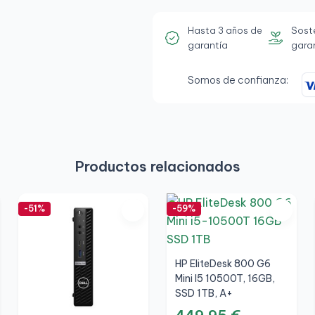
Hasta 3 años de
Sost
garantía
gara
Somos de confianza:
Productos relacionados
-51%
-59%
HP EliteDesk 800 G6
Mini I5 10500T, 16GB,
SSD 1TB, A+