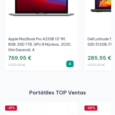
Apple MacBook Pro A2338 13" M1,
Dell Latitude 5
8GB, SSD 1TB, GPU 8 Núcleos, 2020,
SSD 512GB, FHD
Gris Espacial, A
769,95 €
285,95 €
A
1.929,00 €
1.099,00 €
Portátiles TOP Ventas
-61%
-60%