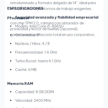
retroiluminado y formato delgado de 14”, ideal para
ESPECIFICACIONES
movilidad diaria y entornos de trabajo exigentes.
Seguridad avanzada y fiabilidad empresarial
,
Procesador
con chip TPM 2.0, cámara con obturador de
Modelo: Intel Core i5-8365U
privacidad y lector de huellas (opcional),
garantizando protección total en uso corporativo.
Generación: 8ª
Núcleos / Hilos: 4 / 8
Frecuencia base: 1.6 GHz
Turbo Boost: hasta 4.1 GHz
Caché: 6 MB
Memoria RAM
Capacidad: 8 GB DDR4
Velocidad: 2400 MHz