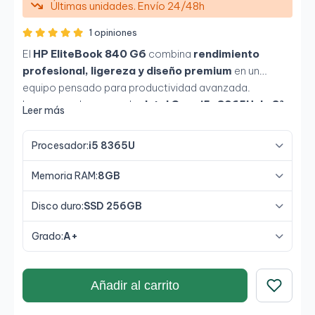
Últimas unidades. Envío 24/48h
1 opiniones
El
HP EliteBook 840 G6
combina
rendimiento
profesional, ligereza y diseño premium
en un
equipo pensado para productividad avanzada.
Incorpora el procesador
Intel Core i5-8365U de 8ª
Leer más
generación
, 8GB de RAM y un
SSD NVMe de 256GB
,
logrando un arranque rápido y excelente fluidez en
Procesador:
i5 8365U
entornos corporativos, educación o teletrabajo. Su
pantalla Full HD de 14"
y chasis de
aluminio
Memoria RAM:
8GB
cepillado
ofrecen una experiencia visual y estética de
alto nivel, mientras que las funciones de
seguridad
Disco duro:
SSD 256GB
empresarial HP
protegen tus datos y privacidad.
Grado:
A+
Añadir al carrito
Guardar