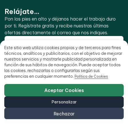
Relájate...
Pon los pies en alto y déjanos hacer el trabajo duro
por ti. Regístrate gratis y recibe nuestras últimas
ofertas directamente al correo que nos indiques.
Este sitio web utiliza cookies propias y de terceros para fines
técnicos, analíticos y publicitarios, con el objetivo de mejorar
nuestros servicios y mostrarle publicidad personalizada en
Suscríbete a las mejores ofertas
función de sus hábitos de navegación. Puede aceptar todas
He leído y acepto la
política de privacidad
.
las cookies, rechazarlas o configurarlas según sus
preferencias en cualquier momento.
Política de Cookies
Aceptar Cookies
Somos Ecoportatil
Personalizar
Rechazar
Centro de Soporte (Incidencias)