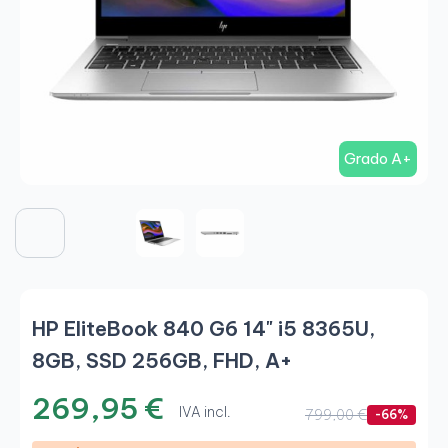
Grado A+
HP EliteBook 840 G6 14" i5 8365U,
8GB, SSD 256GB, FHD, A+
269,95 €
IVA incl.
799,00 €
-66%