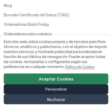
Blog
Borrado Certificado de Datos (ITAD)
Ordenadores Black Friday
Ordenadores para colegios
Este sitio web utiliza cookies propias y de terceros para fines
Pegatinas y reimpresión de teclados
técnicos, analíticos y publicitarios, con el objetivo de mejorar
nuestros servicios y mostrarle publicidad personalizada en
Vende tu iPhone
función de sus hábitos de navegación. Puede aceptar todas
las cookies, rechazarlas o configurarlas según sus
Vende tu móvil
preferencias en cualquier momento.
Política de Cookies
Vende tu Ordenador
Aceptar Cookies
Tu cuenta
Personalizar
Derecho de desistimiento
Rechazar
Descargar mi factura
Localizar mi pedido