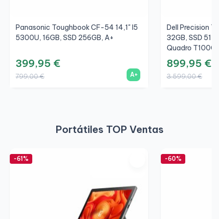
Panasonic Toughbook CF-54 14,1" I5
Dell Precision 7
5300U, 16GB, SSD 256GB, A+
32GB, SSD 512G
Quadro T1000 
399,95 €
899,95 €
A+
799,00 €
3.599,00 €
Portátiles TOP Ventas
-61%
-60%