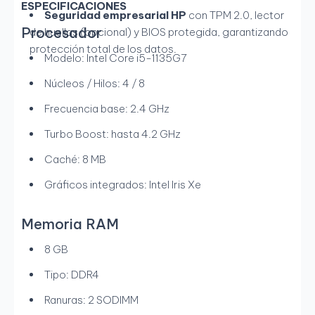
ESPECIFICACIONES
Seguridad empresarial HP
con TPM 2.0, lector
Procesador
de huellas (opcional) y BIOS protegida, garantizando
protección total de los datos.
Modelo: Intel Core i5-1135G7
Núcleos / Hilos: 4 / 8
Frecuencia base: 2.4 GHz
Turbo Boost: hasta 4.2 GHz
Caché: 8 MB
Gráficos integrados: Intel Iris Xe
Memoria RAM
8 GB
Tipo: DDR4
Ranuras: 2 SODIMM