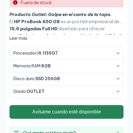
Fuera de stock
Producto Outlet: Golpe en el canto de la tapa.
El
HP ProBook 650 G8
es un portátil empresarial de
15,6 pulgadas Full HD
diseñado para ofrecer
rendimiento profesional, seguridad y durabilidad
.
Leer más
Equipado con un
procesador Intel Core i5-1135G7
,
8 GB de RAM
y
SSD de 256 GB
, combina potencia y
Procesador:
i5 1135G7
velocidad para un trabajo fluido. Su chasis de aluminio,
pantalla antirreflejos y conectividad avanzada lo
Memoria RAM:
8GB
convierten en una opción perfecta para
empresas,
teletrabajo y profesionales que buscan fiabilidad
Disco duro:
SSD 256GB
y movilidad
.
Grado:
OUTLET
Avísame cuando esté disponible