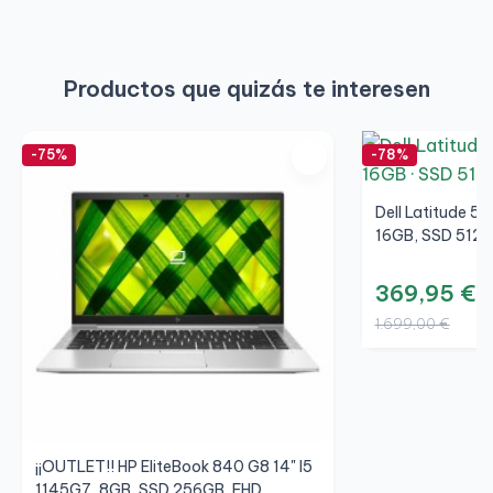
Productos que quizás te interesen
-75%
-78%
Dell Latitude 54
16GB, SSD 512G
369,95 €
1.699,00 €
¡¡OUTLET!! HP EliteBook 840 G8 14" I5
1145G7, 8GB, SSD 256GB, FHD