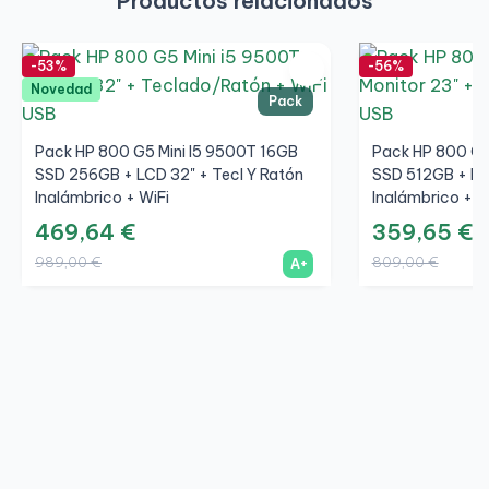
Productos relacionados
-53%
-56%
Novedad
Pack
Pack HP 800 G5 Mini I5 9500T 16GB
Pack HP 800 G4
SSD 256GB + LCD 32" + Tecl Y Ratón
SSD 512GB + LCD
Inalámbrico + WiFi
Inalámbrico + W
469,64 €
359,65 €
989,00 €
809,00 €
A+