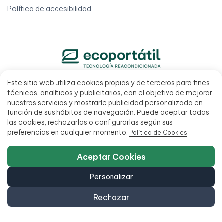
Política de accesibilidad
Este sitio web utiliza cookies propias y de terceros para fines
951 20 47 46
técnicos, analíticos y publicitarios, con el objetivo de mejorar
C/ San Millán 27, 29013 Málaga, España
nuestros servicios y mostrarle publicidad personalizada en
función de sus hábitos de navegación. Puede aceptar todas
L - V 9:00 - 14:00 / 15:00 - 18:00
las cookies, rechazarlas o configurarlas según sus
preferencias en cualquier momento.
Política de Cookies
Aceptar Cookies
Personalizar
Rechazar