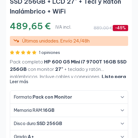
SSD 256GB + LCD 27" + Tecl y Ratón
Inalámbrico + WiFi
489,65 €
IVA incl.
889,00 €
-45%
Últimas unidades. Envío 24/48h
1 opiniones
Pack completo
HP 600 G5 Mini i7 9700T 16GB SSD
256GB
con monitor
27"
+ teclado y ratón
inalámbricos. Incluye cables y conexiones.
Listo para
Leer más
usar
.
Incluye adaptador WiFi USB.
Formato:
Pack con Monitor
Memoria RAM:
16GB
Disco duro:
SSD 256GB
Grado:
A+