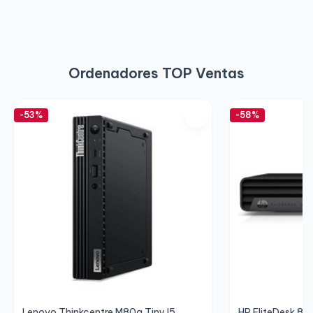
Ordenadores TOP Ventas
-53%
-58%
Lenovo Thinkcentre M80q Tiny I5
HP EliteDesk 80