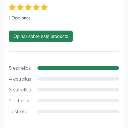
Memoria RAM
Capacidad: 16 GB DDR4
1 Opiniones
Velocidad: 2666 MHz
Ranuras: 2 × SO-DIMM
Opinar sobre este producto
Ampliable: hasta 64 GB
Almacenamiento
5 estrellas
Tipo: SSD NVMe PCIe
4 estrellas
Capacidad: 256 GB
Ranuras: 1 × M.2
3 estrellas
Bahía adicional 2.5": Disponible (según
2 estrellas
configuración)
1 estrella
Pantalla