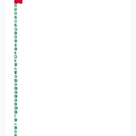
3
4
%
%