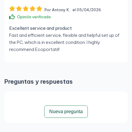
No disponible
Por Antony K.
el 05/04/2026
Gráficos
Opinión verificada
Gráficos integrados: Intel UHD Graphics 630
Excellent service and product
Fast and efficient service, flexible and helpful set up of
Puertos y conexiones
the PC, which is in excellent condition. I highly
1 × USB-C 3.1 Gen 2
recommend Ecoportatil!
6 × USB 3.1 Gen 1
2 × DisplayPort 1.2
1 × RJ-45 Gigabit Ethernet
Preguntas y respuestas
1 × Jack combo audio/micrófono
Conectividad
Nueva pregunta
Ethernet Gigabit LAN
Wi-Fi: Opcional