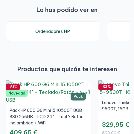
Bluetooth: Opcional
Lo has podido ver en
Seguridad
TPM 2.0
Ordenadores HP
Ranura de seguridad Kensington
Lector de huellas: Opcional
Dimensiones y peso
Productos que quizás te interesen
Dimensiones: 177 × 175 × 34 mm
Peso: aproximadamente 1,25 kg
-51%
-63%
Novedad
Sistema operativo
Pack
Lenovo Thinkcen
Compatible con Windows 11 Pro
9500T, 16GB, S
Pack HP 600 G6 Mini I5 10500T 8GB
SSD 256GB + LCD 24" + Tecl Y Ratón
Inalámbrico + WiFi
329,95 €
409,65 €
899,00 €