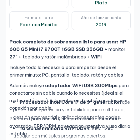
Plata
Formato Torre
Año de lanzamiento
Pack con Monitor
2019
Pack completo de sobremesa listo para usar:
HP
600 G5 Mini i7 9700T 16GB SSD 256GB
+ monitor
27"
+ teclado y ratón inalámbricos +
WiFi
.
Incluye todo lo necesario para empezar desde el
primer minuto: PC, pantalla, teclado, ratón y cables
Además incluye
adaptador WiFi USB 300Mbps
para
conectarte sin cable cuando lo necesites (ideal si el
router está lejos). Si lo prefieres, también puedes usar
Procesador Intel Core i7 de 9ª generación
que
conexión por cable.
proporciona potencia y estabilidad para multitarea,
gestión empresarial y aplicaciones profesionales.
Perfecto para oficina y uso profesional: ofimática
avanzada, ERP/CRM, navegación intensiva y uso diario
16 GB de memoria RAM DDR4
, ideal para
estable.
trabajar con múltiples programas abiertos,