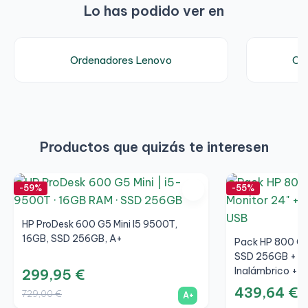
Lo has podido ver en
Ordenadores Lenovo
Ord
Productos que quizás te interesen
-59%
-55%
HP ProDesk 600 G5 Mini I5 9500T,
16GB, SSD 256GB, A+
Pack HP 800 G6
SSD 256GB + LC
Inalámbrico + W
299,95 €
439,64 €
729,00 €
A+