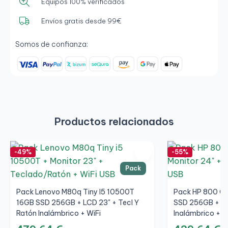
Equipos 100% verificados
Envíos gratis desde 99€
Somos de confianza:
Productos relacionados
-49%
-55%
Pack
Pack Lenovo M80q Tiny I5 10500T
Pack HP 800 G6
16GB SSD 256GB + LCD 23" + Tecl Y
SSD 256GB + LC
Ratón Inalámbrico + WiFi
Inalámbrico + W