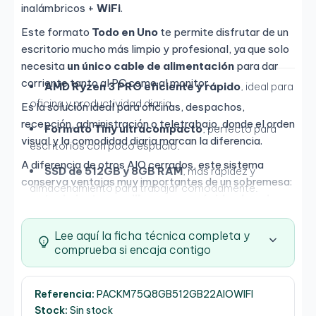
inalámbricos +
WiFi
.
Este formato
Todo en Uno
te permite disfrutar de un
escritorio mucho más limpio y profesional, ya que solo
necesita
un único cable de alimentación
para dar
corriente tanto al PC como al monitor.
AMD Ryzen 3 PRO eficiente y rápido
, ideal para
oficina y productividad diaria.
Es la solución ideal para oficinas, despachos,
recepción, administración o teletrabajo, donde el orden
Formato Tiny ultracompacto
, perfecto para
visual y la comodidad diaria marcan la diferencia.
escritorios con poco espacio.
A diferencia de otros AIO cerrados, este sistema
SSD de 512GB y 8GB RAM
, más rapidez y
conserva ventajas muy importantes de un sobremesa:
almacenamiento para trabajar cómodamente.
mantenimiento sencillo, acceso rápido al equipo y
posibilidad de ampliación o sustitución
.
ESPECIFICACIONES
Lee aquí la ficha técnica completa y
Además, el módulo del PC puede extraerse en apenas
Procesador
comprueba si encaja contigo
unos segundos, por lo que puedes moverlo, revisarlo o
cambiarlo de forma rápida y práctica cuando lo
Modelo: AMD Ryzen 3 PRO 3200GE
necesites.
Referencia:
PACKM75Q8GB512GB22AIOWIFI
Núcleos / Hilos: 4 / 4
Stock:
Sin stock
También permite montar una
doble pantalla
para