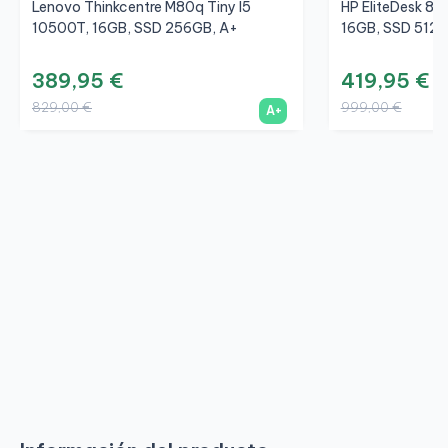
Lenovo Thinkcentre M80q Tiny I5
HP EliteDesk 80
10500T, 16GB, SSD 256GB, A+
16GB, SSD 512G
389,95 €
419,95 €
829,00 €
999,00 €
A+