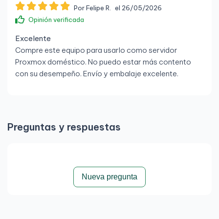
Por Felipe R.
el 26/05/2026
Ethernet Gigabit
Opinión verificada
Wi-Fi: Opcional
Excelente
Bluetooth: Opcional
Compre este equipo para usarlo como servidor
Proxmox doméstico. No puedo estar más contento
Seguridad
con su desempeño. Envío y embalaje excelente.
TPM 2.0
Ranura Kensington
Protección BIOS Lenovo
Preguntas y respuestas
Dimensiones y peso
Dimensiones: 179 x 183 x 37 mm
Nueva pregunta
Peso: desde 1,25 kg aprox.
Sistema operativo
Compatible con Windows 11 Pro