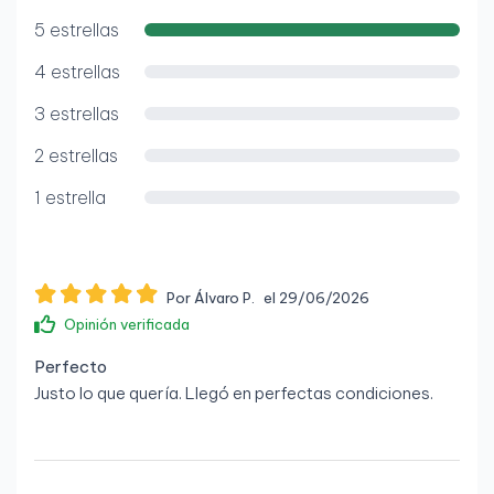
Pantalla
WiFi USB incluida para mayor flexibilidad.
5 estrellas
No disponible
4 estrellas
Gráficos
3 estrellas
Gráfica integrada: AMD Radeon Vega Graphics
2 estrellas
Puertos y conexiones
1 estrella
1 x USB-C
5 x USB-A
Por Álvaro P.
el 29/06/2026
1 x DisplayPort
Opinión verificada
1 x HDMI
Perfecto
Justo lo que quería. Llegó en perfectas condiciones.
1 x RJ-45 Ethernet
1 x Jack audio combo
Conectividad