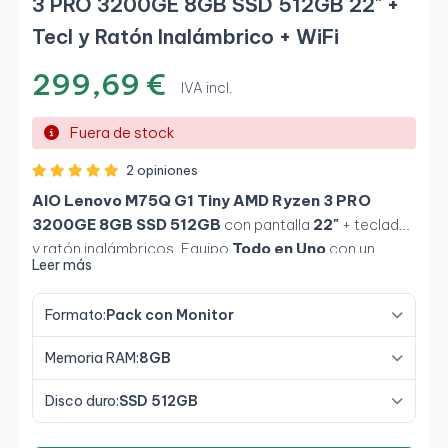
3 PRO 3200GE 8GB SSD 512GB 22" +
Tecl y Ratón Inalámbrico + WiFi
299,69 €
IVA incl.
Fuera de stock
2 opiniones
AIO Lenovo M75Q G1 Tiny AMD Ryzen 3 PRO
3200GE 8GB SSD 512GB
con pantalla
22"
+ teclado
y ratón inalámbricos. Equipo
Todo en Uno
con un
Leer más
escritorio limpio, compacto y listo para usar.
Formato:
Pack con Monitor
Memoria RAM:
8GB
Disco duro:
SSD 512GB