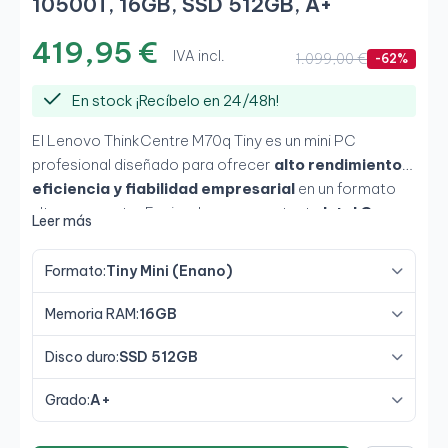
10500T, 16GB, SSD 512GB, A+
419,95 €
IVA incl.
1.099,00 €
-62%
En stock ¡Recíbelo en 24/48h!
El Lenovo ThinkCentre M70q Tiny es un mini PC
profesional diseñado para ofrecer
alto rendimiento,
eficiencia y fiabilidad empresarial
en un formato
ultracompacto. Equipado con un potente
Intel Core
Leer más
i5-10500T de 10ª generación
, acompañado de
16GB de RAM y SSD de 512GB
, proporciona una
Formato:
Tiny Mini (Enano)
experiencia rápida y fluida en multitarea, aplicaciones
empresariales y productividad diaria avanzada. Su
Memoria RAM:
16GB
formato
Tiny
permite ahorrar espacio sin renunciar a
conectividad, rendimiento ni capacidad profesional.
Disco duro:
SSD 512GB
Grado:
A+