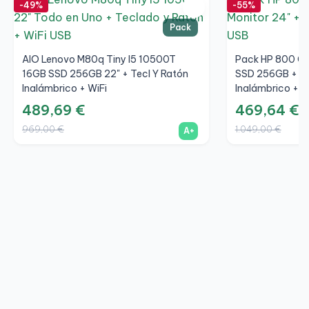
-49%
-55%
Pack
AIO Lenovo M80q Tiny I5 10500T
Pack HP 800 G6
16GB SSD 256GB 22" + Tecl Y Ratón
SSD 256GB + LC
Inalámbrico + WiFi
Inalámbrico + W
489,69 €
469,64 €
969,00 €
1.049,00 €
A+