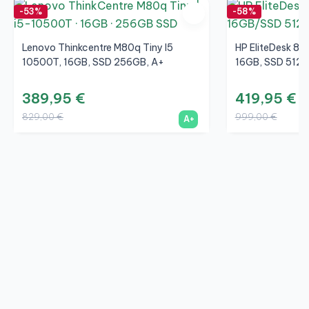
-53%
-58%
Lenovo Thinkcentre M80q Tiny I5
HP EliteDesk 80
10500T, 16GB, SSD 256GB, A+
16GB, SSD 512G
389,95 €
419,95 €
829,00 €
999,00 €
A+