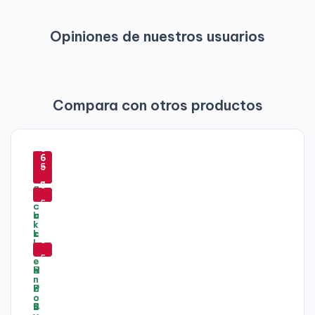
Opiniones de nuestros usuarios
Compara con otros productos
-
-
-
6
-
-
6
6
5
5
5
-
-
2
1
%
4
2
3
5
%
%
%
%
9
5
%
%
-
5
5
%