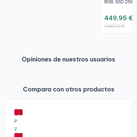
8GB, SSD 256GB
449,95 €
1.549,00 €
Opiniones de nuestros usuarios
Compara con otros productos
-
5
6
%
-
6