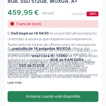
8GB, SSD 512GB, WUXGA, A+
459,95 €
IVA incl.
999,00 €
-54%
Fuera de stock
El
Dell Inspiron 14 5430
es un portátil ultracompacto
orientado a usuarios que requieren una experiencia
fluida tanto en tareas de oficina como en navegación,
Su
pantalla de 14 pulgadas WUXGA
ofrece una
videollamadas o gestión de contenidos. Equipado con
imagen nítida y cómoda para trabajar o estudiar. El
el procesador
Intel Core i5-1335U
de 13ª generación,
sistema se completa con
8GB de RAM DDR4
y un
garantiza un rendimiento eficiente con bajo consumo,
Gracias a su diseño fino y ligero, el Dell Inspiron 5430
rápido
SSD de 512GB
, proporcionando buena
ideal para multitarea diaria y uso prolongado con
es perfecto para quienes se mueven entre casa,
velocidad de arranque y espacio suficiente para
buena autonomía.
oficina o aula. Incluye además una variedad de puertos
documentos, aplicaciones y contenido multimedia.
útiles y buenas opciones de conectividad.
Leer más
Avísame cuando esté disponible