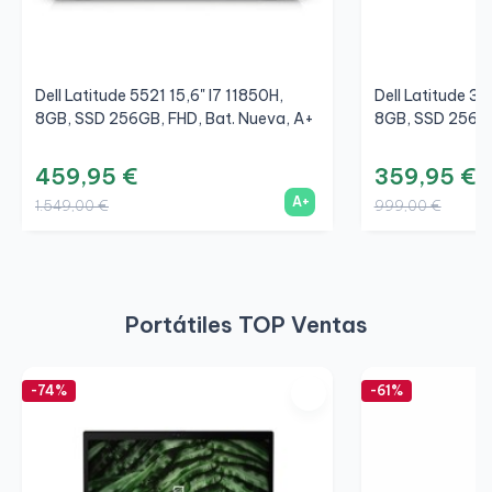
Dell Latitude 5521 15,6" I7 11850H,
Dell Latitude 35
8GB, SSD 256GB, FHD, Bat. Nueva, A+
8GB, SSD 256GB
459,95 €
359,95 €
A+
1.549,00 €
999,00 €
Portátiles TOP Ventas
-74%
-61%