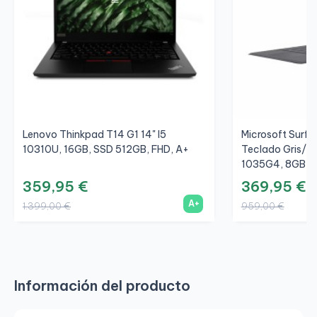
Lenovo Thinkpad T14 G1 14" I5
Microsoft Surfac
10310U, 16GB, SSD 512GB, FHD, A+
Teclado Gris/Gr
1035G4, 8GB, S
359,95 €
369,95 €
A+
1.399,00 €
959,00 €
Información del producto