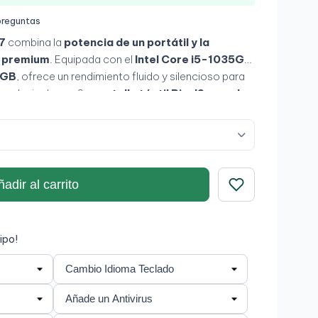
preguntas
7
combina la
potencia de un portátil y la
t premium
. Equipada con el
Intel Core i5-1035G4
,
6GB
, ofrece un rendimiento fluido y silencioso para
 cualquier lugar. Su
pantalla táctil PixelSense de
 sobresaliente, y el
teclado extraíble tipo cover
ntre modo tablet y portátil. Ideal para
vilidad, diseño y productividad
.
adir al carrito
Guardar
ipo!
Grado A+