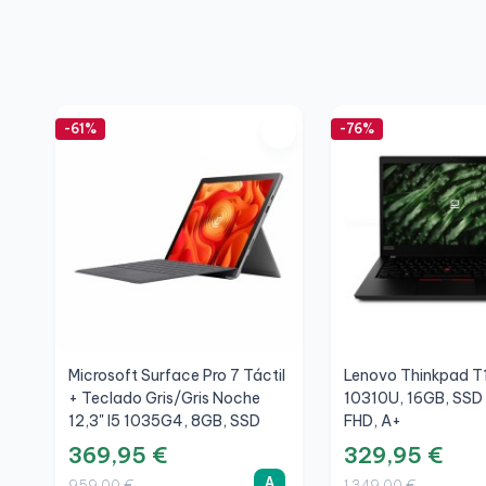
-61%
-76%
Microsoft Surface Pro 7 Táctil
Lenovo Thinkpad T1
+ Teclado Gris/Gris Noche
10310U, 16GB, SSD
12,3" I5 1035G4, 8GB, SSD
FHD, A+
256GB, 3K, A
369,95 €
329,95 €
A
959,00 €
1.349,00 €