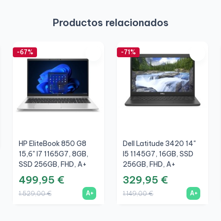
Productos relacionados
-67%
-71%
HP EliteBook 850 G8
Dell Latitude 3420 14"
15,6" I7 1165G7, 8GB,
I5 1145G7, 16GB, SSD
SSD 256GB, FHD, A+
256GB, FHD, A+
499,95 €
329,95 €
A+
A+
1.529,00 €
1.149,00 €