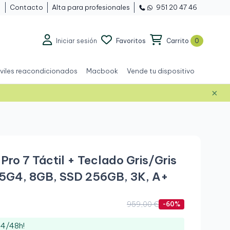
Contacto
Alta para profesionales
951 20 47 46
Iniciar sesión
Favoritos
Carrito
0
viles reacondicionados
Macbook
Vende tu dispositivo
×
Pro 7 Táctil + Teclado Gris/Gris
35G4, 8GB, SSD 256GB, 3K, A+
959,00 €
-60%
24/48h!