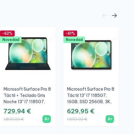
-62%
-61%
-7
Novedad
Novedad
Microsoft Surface Pro 8
Microsoft Surface Pro 8
M
Táctil + Teclado Gris
Táctil 13" I7 1185G7,
S
Noche 13" I7 1185G7,
16GB, SSD 256GB, 3K,
Pr
16GB, SSD 512GB, 3K,
Plata, A+
729,94 €
629,95 €
1
Grafito, A+
A+
A+
1.899,00 €
1.599,00 €
1