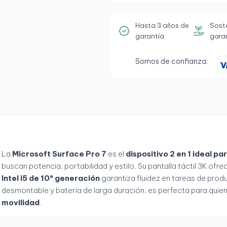
Hasta 3 años de
Sost
garantía
gara
Somos de confianza:
La
Microsoft Surface Pro 7
es el
dispositivo 2 en 1 ideal p
buscan potencia, portabilidad y estilo. Su pantalla táctil 3K ofr
Intel i5 de 10ª generación
garantiza fluidez en tareas de prod
desmontable y batería de larga duración, es perfecta para quie
movilidad
.