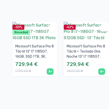
-59%
-62%
Novedad
Microsoft Surface Pro 8
Microsoft Surface Pro 8
Táctil 13" I7 1185G7,
Táctil + Teclado Gris
16GB, SSD 1TB, 3K,
Noche 13" I7 1185G7,
Plata, A+
16GB, SSD 512GB, 3K,
729,94 €
729,94 €
Plata, A+
1.799,00 €
1.899,00 €
A+
A+