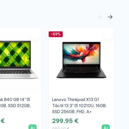
-69%
-6
ok 840 G8 14" I5
Lenovo Thinkpad X13 G1
H
6GB, SSD 512GB,
Táctil 13,3" I5 10210U, 16GB,
8
SSD 256GB, FHD, A+
F
 €
299,95 €
2
A+
A+
959,00 €
7