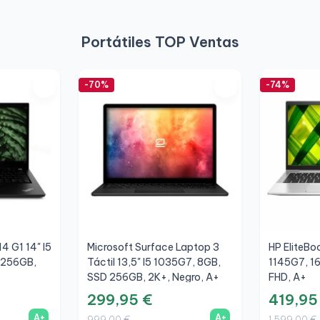
Portátiles TOP Ventas
-70%
-74%
4 G1 14" I5
Microsoft Surface Laptop 3
HP EliteBo
 256GB,
Táctil 13,5" I5 1035G7, 8GB,
1145G7, 1
SSD 256GB, 2K+, Negro, A+
FHD, A+
299,95 €
419,95
A+
A+
999,00 €
1.599,00 €