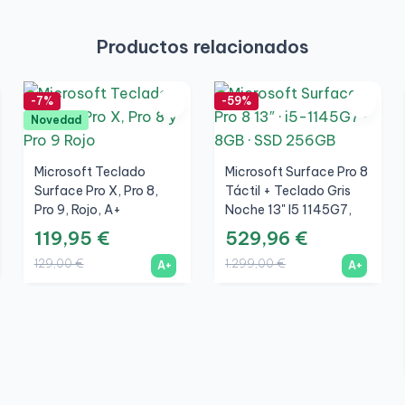
Productos relacionados
-7%
-59%
Novedad
Microsoft Teclado
Microsoft Surface Pro 8
Surface Pro X, Pro 8,
Táctil + Teclado Gris
Pro 9, Rojo, A+
Noche 13" I5 1145G7,
8GB, SSD 256GB, 3K,
119,95 €
529,96 €
Plata, A+
129,00 €
1.299,00 €
A+
A+