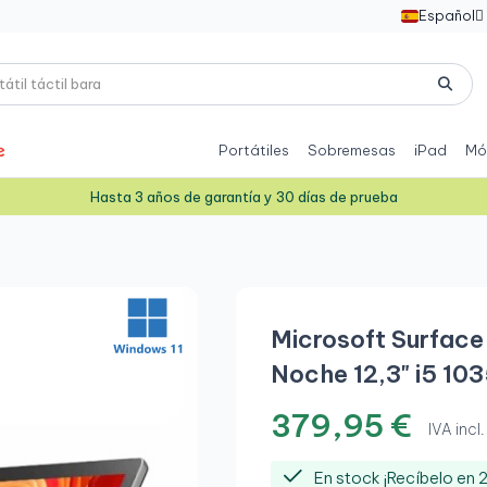
Español

Portátiles
Sobremesas
iPad
Mó
Hasta 3 años de garantía y 30 días de prueba
Microsoft Surface 
Noche 12,3" i5 10
379,95 €
IVA incl.
En stock ¡Recíbelo en 