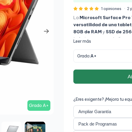
1 opiniones
·
2 
La
Microsoft Surface Pro 
versatilidad de una table
8GB de RAM
y
SSD de 25
trabajar, crear o estudiar en
Leer más
12,3" (3K)
brinda una nitidez
permite alternar fácilmente e
Grado:
A+
profesionales que buscan
mo
Añ
¿Eres exigente? ¡Mejora tu equ
Grado A+