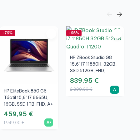
-76%
-65%
-7
HP ZBook Studio G8
15,6" I7 11850H, 32GB,
SSD 512GB, FHD,
NVIDIA Quadro T1200
839,95 €
4GB, A
2.399,00 €
A
HP EliteBook 850 G6
D
Táctil 15,6" I7 8665U,
I
16GB, SSD 1TB, FHD, A+
5
459,95 €
3
A+
1.949,00 €
1