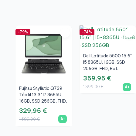
-79%
-74%
Dell Latitude 5500 15,6"
I5 8365U, 16GB, SSD
256GB, FHD, Bat.
Nueva, A+
359,95 €
1.399,00 €
A+
Fujitsu Stylistic Q739
Táctil 13,3" I7 8665U,
16GB, SSD 256GB, FHD,
A+
329,95 €
A+
1.599,00 €