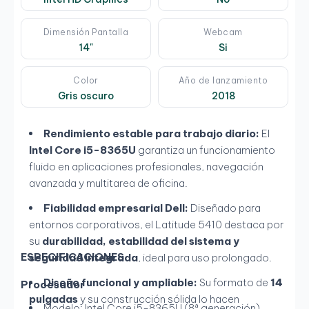
Dimensión Pantalla
Webcam
14"
Si
Color
Año de lanzamiento
Gris oscuro
2018
Rendimiento estable para trabajo diario:
El
Intel Core i5-8365U
garantiza un funcionamiento
fluido en aplicaciones profesionales, navegación
avanzada y multitarea de oficina.
Fiabilidad empresarial Dell:
Diseñado para
entornos corporativos, el Latitude 5410 destaca por
su
durabilidad, estabilidad del sistema y
ESPECIFICACIONES
seguridad integrada
, ideal para uso prolongado.
Diseño funcional y ampliable:
Su formato de
14
Procesador
pulgadas
y su construcción sólida lo hacen
Modelo: Intel Core i5-8365U (8ª generación)