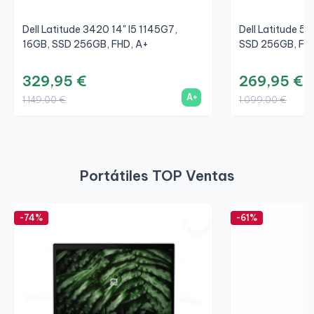
Dell Latitude 3420 14" I5 1145G7,
Dell Latitude 54
16GB, SSD 256GB, FHD, A+
SSD 256GB, FHD,
329,95 €
269,95 €
A+
1.149,00 €
1.099,00 €
Portátiles TOP Ventas
-74%
-61%