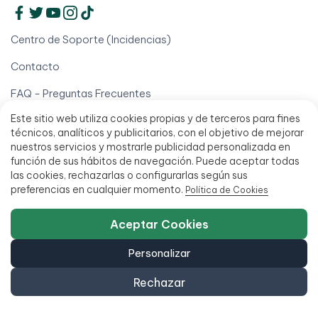
Centro de Soporte (Incidencias)
Contacto
FAQ - Preguntas Frecuentes
Este sitio web utiliza cookies propias y de terceros para fines
Proceso de Reacondicionamiento
técnicos, analíticos y publicitarios, con el objetivo de mejorar
nuestros servicios y mostrarle publicidad personalizada en
Quiénes somos
función de sus hábitos de navegación. Puede aceptar todas
Información
las cookies, rechazarlas o configurarlas según sus
preferencias en cualquier momento.
Política de Cookies
Alquiler de ordenadores
Aceptar Cookies
Alta para profesionales
Personalizar
Blog
Rechazar
Borrado Certificado de Datos (ITAD)
Ordenadores Black Friday