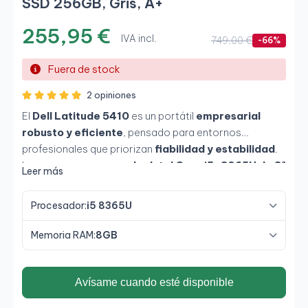
SSD 256GB, Gris, A+
255,95 €
IVA incl.
749,00 €
-66%
Fuera de stock
2 opiniones
El
Dell Latitude 5410
es un portátil
empresarial
robusto y eficiente
, pensado para entornos
profesionales que priorizan
fiabilidad y estabilidad
.
Incorpora un
procesador Intel Core i5-8365U de 8ª
Leer más
generación
,
8 GB de memoria RAM
y un
SSD de
256 GB
, ofreciendo un rendimiento fluido para tareas
Procesador:
i5 8365U
de oficina, gestión empresarial y teletrabajo. Su
pantalla de 14"
y su diseño resistente lo convierten en
Memoria RAM:
8GB
una herramienta práctica y duradera para el uso diario
en empresa.
Avísame cuando esté disponible