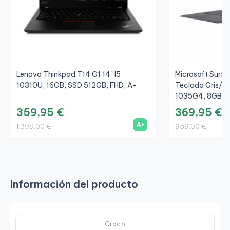
Lenovo Thinkpad T14 G1 14" I5
Microsoft Surfac
10310U, 16GB, SSD 512GB, FHD, A+
Teclado Gris/Gr
1035G4, 8GB, S
359,95 €
369,95 €
A+
1.399,00 €
959,00 €
Información del producto
Grado