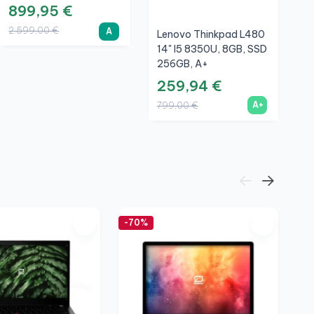
NVIDIA Quadro T2000
899,95 €
Max-Q 4GB, A
2.599,00 €
A
Lenovo Thinkpad L480
D
14" I5 8350U, 8GB, SSD
R
256GB, A+
S
259,94 €
2
A+
799,00 €
7
-70%
-7