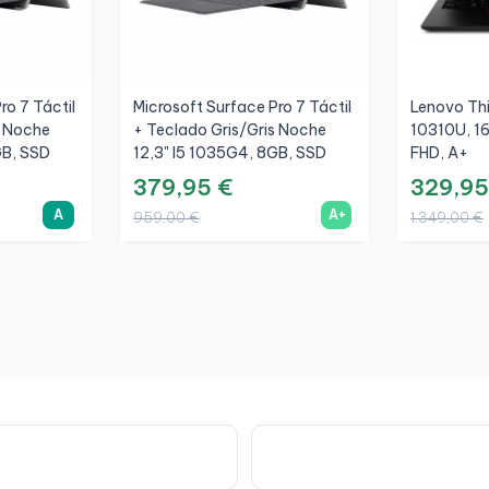
ro 7 Táctil
Microsoft Surface Pro 7 Táctil
Lenovo Thi
s Noche
+ Teclado Gris/Gris Noche
10310U, 1
GB, SSD
12,3" I5 1035G4, 8GB, SSD
FHD, A+
256GB, 3K, A+
379,95 €
329,95
A
A+
959,00 €
1.349,00 €