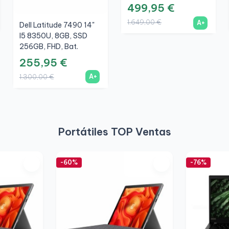
499,95 €
1.649,00 €
A+
Dell Latitude 7490 14"
I5 8350U, 8GB, SSD
256GB, FHD, Bat.
Nueva, A+
255,95 €
A+
1.300,00 €
Portátiles TOP Ventas
-60%
-76%