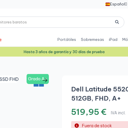
Español

Portátiles
Sobremesas
iPad
Mó
Hasta 3 años de garantía y 30 días de prueba
Grado A+
Dell Latitude 5520
512GB, FHD, A+
519,95 €
IVA incl.
Fuera de stock