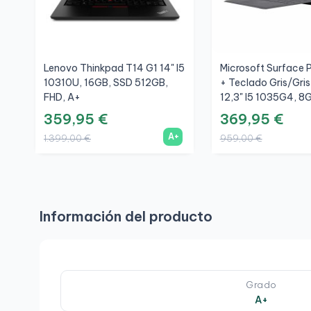
Lenovo Thinkpad T14 G1 14" I5
Microsoft Surface P
10310U, 16GB, SSD 512GB,
+ Teclado Gris/Gri
FHD, A+
12,3" I5 1035G4, 8
256GB, 3K, A
359,95 €
369,95 €
A+
1.399,00 €
959,00 €
Información del producto
Grado
A+