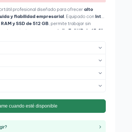
portátil profesional diseñado para ofrecer
alto
uida y fiabilidad empresarial
. Equipado con
Intel
 RAM y SSD de 512 GB
, permite trabajar sin
igentes, mientras que su
pantalla Full HD de 15,6"
a cómoda y productiva.
ame cuando esté disponible
gir?