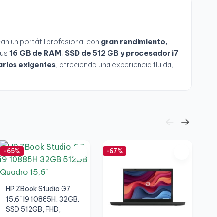
an un portátil profesional con
gran rendimiento,
sus
16 GB de RAM, SSD de 512 GB y procesador i7
arios exigentes
, ofreciendo una experiencia fluida,
-65%
-67%
-6
HP ZBook Studio G7
15,6" I9 10885H, 32GB,
SSD 512GB, FHD,