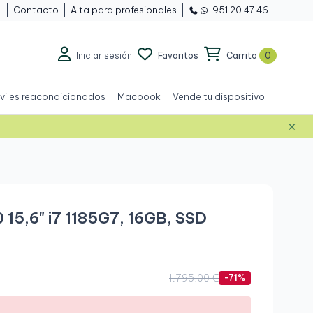
Contacto
Alta para profesionales
951 20 47 46
Iniciar sesión
Favoritos
Carrito
0
viles reacondicionados
Macbook
Vende tu dispositivo
×
Grado A+
 15,6" i7 1185G7, 16GB, SSD
1.795,00 €
-71%