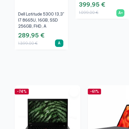
399,95 €
1.099,00 €
A+
Dell Latitude 5300 13,3"
I7 8665U, 16GB, SSD
256GB, FHD, A
289,95 €
A
1.399,00 €
-74%
-61%