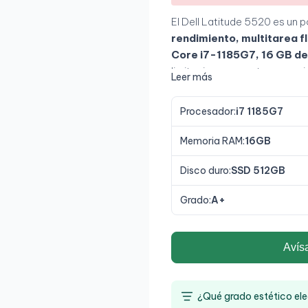
El Dell Latitude 5520 es un 
rendimiento, multitarea fl
Core i7-1185G7, 16 GB de
limitaciones en entornos ex
Leer más
proporciona una experienci
Procesador:
i7 1185G7
Memoria RAM:
16GB
Disco duro:
SSD 512GB
Grado:
A+
Avís
¿Qué grado estético ele