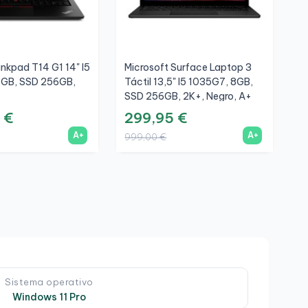
nkpad T14 G1 14" I5
Microsoft Surface Laptop 3
H
6GB, SSD 256GB,
Táctil 13,5" I5 1035G7, 8GB,
1
SSD 256GB, 2K+, Negro, A+
F
 €
299,95 €
4
A+
A+
999,00 €
1
Sistema operativo
Windows 11 Pro