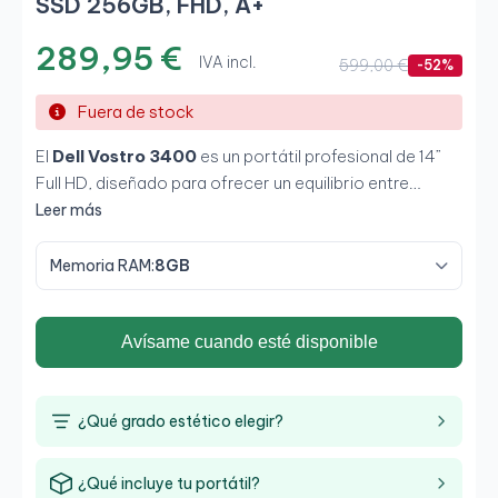
SSD 256GB, FHD, A+
289,95 €
IVA incl.
599,00 €
-52%
Fuera de stock
El
Dell Vostro 3400
es un portátil profesional de 14”
Full HD, diseñado para ofrecer un equilibrio entre
rendimiento, portabilidad y autonomía
. Con
Leer más
procesador
Intel Core i5 de 11ª generación
, 8 GB de
RAM y un rápido SSD de 256 GB, es ideal para
Memoria RAM:
8GB
estudiantes
,
teletrabajo
y pequeñas empresas que
necesitan un equipo fiable y eficiente en su día a día.
Avísame cuando esté disponible
¿Qué grado estético elegir?
¿Qué incluye tu portátil?