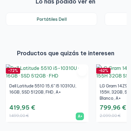
Lo has podido ver en
Portátiles Dell
Productos que quizás te interesen
-72%
-62%
Dell Latitude 5510 15,6" I5 10310U,
LG Gram 14Z90S 
16GB, SSD 512GB, FHD, A+
155H, 32GB, S
Blanco, A+
419,95 €
799,96 €
1.499,00 €
2.099,00 €
A+