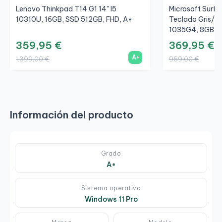
Lenovo Thinkpad T14 G1 14" I5
Microsoft Surfac
10310U, 16GB, SSD 512GB, FHD, A+
Teclado Gris/Gr
1035G4, 8GB, S
359,95 €
369,95 €
A+
1.399,00 €
959,00 €
Información del producto
Grado
A+
Sistema operativo
Windows 11 Pro