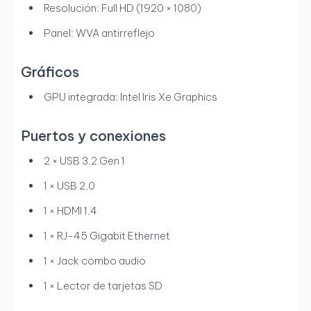
Resolución: Full HD (1920 × 1080)
Panel: WVA antirreflejo
Gráficos
GPU integrada: Intel Iris Xe Graphics
Puertos y conexiones
2 × USB 3.2 Gen 1
1 × USB 2.0
1 × HDMI 1.4
1 × RJ-45 Gigabit Ethernet
1 × Jack combo audio
1 × Lector de tarjetas SD