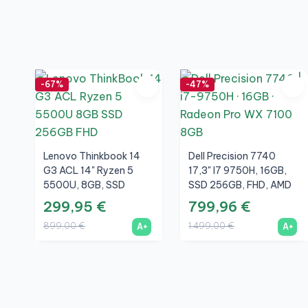
-67%
-47%
Lenovo Thinkbook 14
Dell Precision 7740
G3 ACL 14" Ryzen 5
17,3" I7 9750H, 16GB,
5500U, 8GB, SSD
SSD 256GB, FHD, AMD
256GB, FHD, A+
Radeon Pro WX 7100
299,95 €
799,96 €
8GB, A+
899,00 €
1.499,00 €
A+
A+