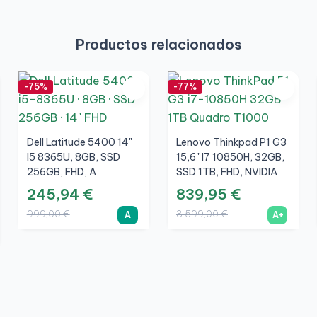
Productos relacionados
-75%
-77%
Dell Latitude 5400 14"
Lenovo Thinkpad P1 G3
I5 8365U, 8GB, SSD
15,6" I7 10850H, 32GB,
256GB, FHD, A
SSD 1TB, FHD, NVIDIA
Quadro T1000 4GB, A+
245,94 €
839,95 €
999,00 €
3.599,00 €
A
A+