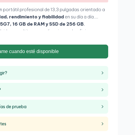
un portátil profesional de 13,3 pulgadas orientado a
ad, rendimiento y fiabilidad
en su día a día.
135G7, 16 GB de RAM y SSD de 256 GB
,
uida en multitarea y aplicaciones de oficina,
ll HD antirreflejos
permite trabajar con
orno.
ame cuando esté disponible
gir?
?
ías de prueba
ntes