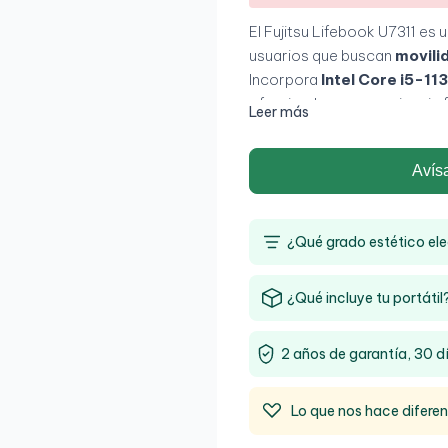
El Fujitsu Lifebook U7311 es 
usuarios que buscan
movilid
Incorpora
Intel Core i5-1
ofreciendo una experiencia fl
Leer más
mientras que su
pantalla Fu
comodidad en cualquier ent
Avís
¿Qué grado estético ele
¿Qué incluye tu portátil
2 años de garantía, 30 d
Lo que nos hace difere