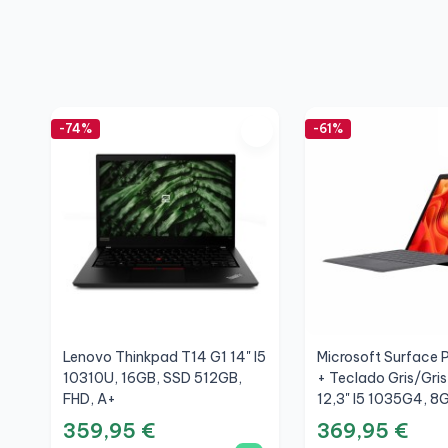
-74%
-61%
Lenovo Thinkpad T14 G1 14" I5
Microsoft Surface P
10310U, 16GB, SSD 512GB,
+ Teclado Gris/Gri
FHD, A+
12,3" I5 1035G4, 8
256GB, 3K, A
359,95 €
369,95 €