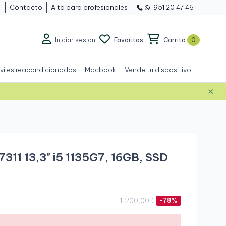
Contacto
Alta para profesionales
951 20 47 46
Iniciar sesión
Favoritos
Carrito
0
viles reacondicionados
Macbook
Vende tu dispositivo
×
Grado A+
7311 13,3" i5 1135G7, 16GB, SSD
1.200,00 €
-78%