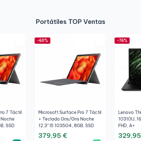
Portátiles TOP Ventas
-60%
-76%
ro 7 Táctil
Microsoft Surface Pro 7 Táctil
Lenovo Thi
s Noche
+ Teclado Gris/Gris Noche
10310U, 1
GB, SSD
12,3" I5 1035G4, 8GB, SSD
FHD, A+
256GB, 3K, A+
379,95 €
329,95