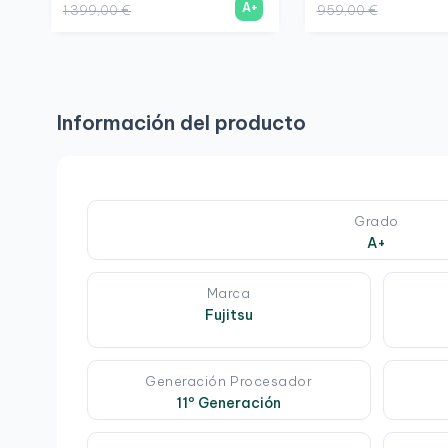
A+
1.399,00 €
959,00 €
Información del producto
Grado
A+
Marca
Fujitsu
Generación Procesador
11º Generación