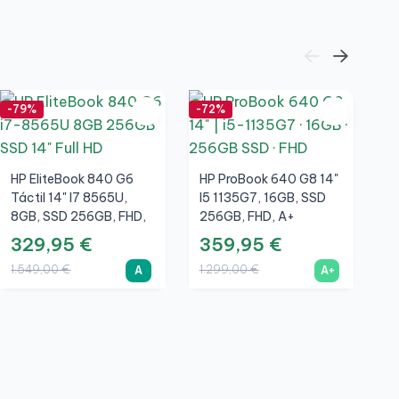
-79%
-72%
-7
HP EliteBook 840 G6
HP ProBook 640 G8 14"
Táctil 14" I7 8565U,
I5 1135G7, 16GB, SSD
8GB, SSD 256GB, FHD,
256GB, FHD, A+
A
329,95 €
359,95 €
1.549,00 €
1.299,00 €
A
A+
De
1
2
N
2
9