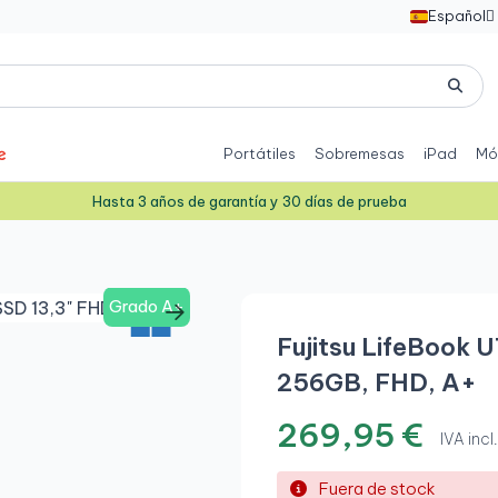
Español

Portátiles
Sobremesas
iPad
Mó
Hasta 3 años de garantía y 30 días de prueba
Grado A+
Fujitsu LifeBook U
256GB, FHD, A+
269,95 €
IVA incl.
Fuera de stock