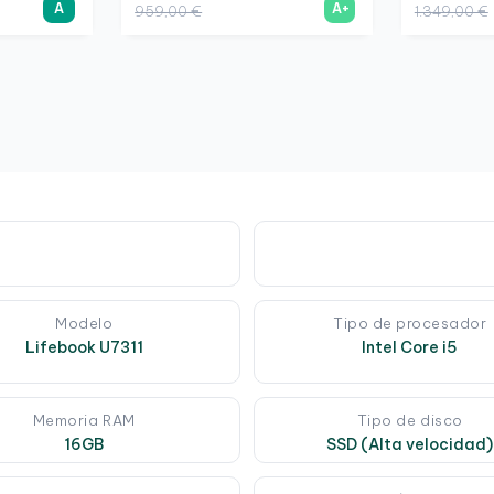
A
A+
959,00 €
1.349,00 €
Modelo
Tipo de procesador
Lifebook U7311
Intel Core i5
Memoria RAM
Tipo de disco
16GB
SSD (Alta velocidad)