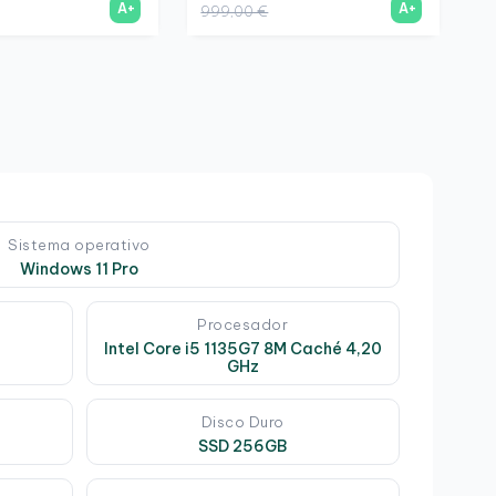
A+
A+
999,00 €
1
Sistema operativo
Windows 11 Pro
Procesador
Intel Core i5 1135G7 8M Caché 4,20
GHz
Disco Duro
SSD 256GB