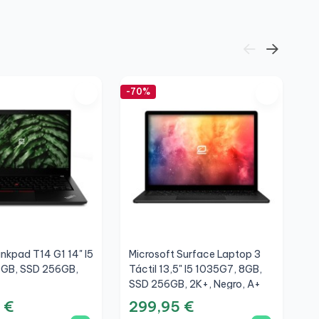
-70%
-7
nkpad T14 G1 14" I5
Microsoft Surface Laptop 3
H
6GB, SSD 256GB,
Táctil 13,5" I5 1035G7, 8GB,
1
SSD 256GB, 2K+, Negro, A+
F
 €
299,95 €
4