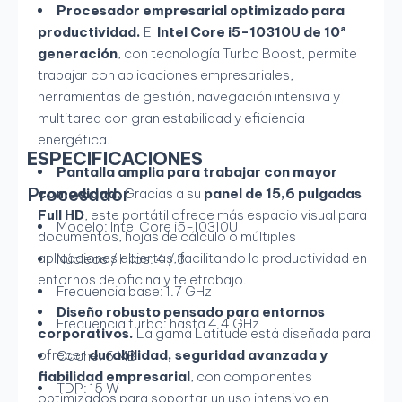
Procesador empresarial optimizado para
productividad.
El
Intel Core i5-10310U de 10ª
generación
, con tecnología Turbo Boost, permite
trabajar con aplicaciones empresariales,
herramientas de gestión, navegación intensiva y
multitarea con gran estabilidad y eficiencia
energética.
ESPECIFICACIONES
Pantalla amplia para trabajar con mayor
Procesador
comodidad.
Gracias a su
panel de 15,6 pulgadas
Full HD
, este portátil ofrece más espacio visual para
Modelo: Intel Core i5-10310U
documentos, hojas de cálculo o múltiples
aplicaciones abiertas, facilitando la productividad en
Núcleos / Hilos: 4 / 8
entornos de oficina y teletrabajo.
Frecuencia base: 1.7 GHz
Diseño robusto pensado para entornos
Frecuencia turbo: hasta 4.4 GHz
corporativos.
La gama Latitude está diseñada para
ofrecer
durabilidad, seguridad avanzada y
Caché: 6 MB
fiabilidad empresarial
, con componentes
TDP: 15 W
optimizados para soportar un uso intensivo en