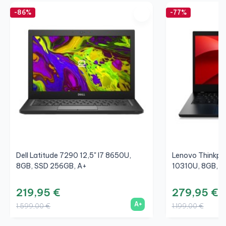
-86%
-77%
Dell Latitude 7290 12,5" I7 8650U,
Lenovo Thinkpad
8GB, SSD 256GB, A+
10310U, 8GB, S
219,95 €
279,95 €
A+
1.599,00 €
1.199,00 €