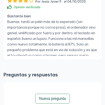
Por Jesús Javier P.
el 04/10/2025
Opinión verificada
Bastante bien
Buenas, tardó un pelin más de lo esperado (sin
importancia porque no corria prisa). el ordenador vino
genial, vinilificado por fuera y por dentro, el teclado en
español, bueno un lujazo. Funciona a las mil maravillas
como nuevo totalmente, la bateria al 87%. Solo un
pequeño problema que está en via de solución y es que
el touchpad va como a tirones, pero seguro que lo
solucionan, sim problema. Totalmente recomendable
comprar aquí, gente seria y precios impresionantes.
Merece la pena totalmente
Preguntas y respuestas
Por Javier M.
el 14/08/2025
Nueva pregunta
Opinión verificada