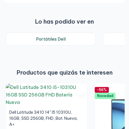
Muy contento
He comprado un portátil Dell y la verdad que mejor de
Lo has podido ver en
lo que me esperaba. Va genial a buen precio. No habia
comprado un reacondicionado nunca por miedo y me
ha sorprendido.
Portátiles Dell
Productos que quizás te interesen
-56%
Novedad
Dell Latitude 3410 14" I5 10310U,
16GB, SSD 256GB, FHD, Bat. Nueva,
A+