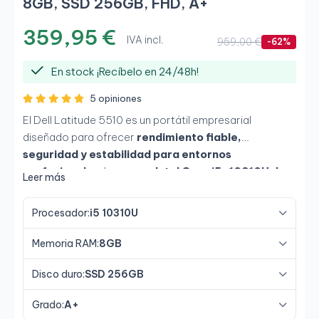
8GB, SSD 256GB, FHD, A+
359,95 €
IVA incl.
959,00 €
-62%
En stock ¡Recíbelo en 24/48h!
5 opiniones
El Dell Latitude 5510 es un portátil empresarial
diseñado para ofrecer
rendimiento fiable,
seguridad y estabilidad para entornos
profesionales
. Incorpora
Intel Core i5-10310U de
Leer más
10ª generación, 8 GB de memoria RAM y SSD de
256 GB
, proporcionando arranques rápidos y fluidez
Procesador:
i5 10310U
en aplicaciones de oficina, navegación intensiva y
multitarea. Su
pantalla de 15,6 pulgadas Full HD
Memoria RAM:
8GB
antirreflejo
mejora la comodidad visual durante
largas jornadas de trabajo, mientras que su
Disco duro:
SSD 256GB
construcción robusta de la gama Latitude
Grado:
A+
garantiza durabilidad en uso profesional diario.