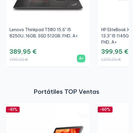
Lenovo Thinkpad T580 15,6" I5
HP EliteBook X3
8250U, 16GB, SSD 512GB, FHD, A+
13,3" I5 1145G7
FHD, A+
389,95 €
399,95 €
A+
1.199,00 €
1.299,00 €
Portátiles TOP Ventas
-61%
-60%