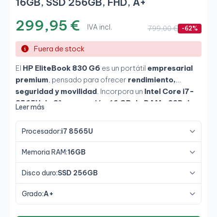
16GB, SSD 256GB, FHD, A+
299,95 €
IVA incl.
799,00 €
-62%
Fuera de stock
El
HP EliteBook 830 G6
es un portátil
empresarial
premium
, pensado para ofrecer
rendimiento,
seguridad y movilidad
. Incorpora un
Intel Core i7-
8565U de 8ª generación
,
16 GB de RAM
y
SSD de
Leer más
256 GB
, garantizando fluidez y rapidez en todas las
tareas. Su pantalla
Full HD de 13,3" antirreflejos
y su
Procesador:
i7 8565U
chasis de aluminio
lo convierten en una herramienta
elegante, ligera y fiable para entornos corporativos.
Memoria RAM:
16GB
Disco duro:
SSD 256GB
Grado:
A+