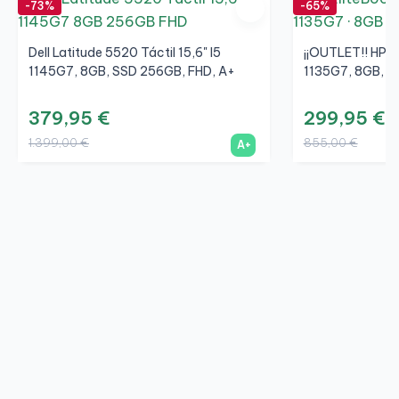
-73%
-65%
Dell Latitude 5520 Táctil 15,6" I5
¡¡OUTLET!! HP E
1145G7, 8GB, SSD 256GB, FHD, A+
1135G7, 8GB, S
379,95 €
299,95 €
1.399,00 €
855,00 €
A+