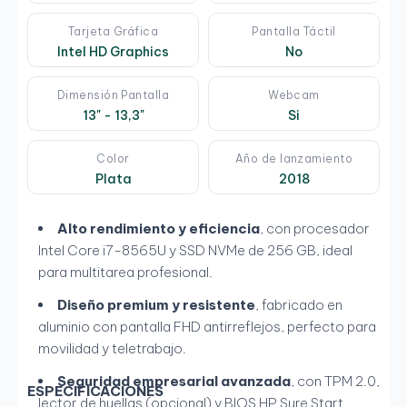
Tarjeta Gráfica
Pantalla Táctil
Intel HD Graphics
No
Dimensión Pantalla
Webcam
13" - 13,3"
Si
Color
Año de lanzamiento
Plata
2018
Alto rendimiento y eficiencia
, con procesador
Intel Core i7-8565U y SSD NVMe de 256 GB, ideal
para multitarea profesional.
Diseño premium y resistente
, fabricado en
aluminio con pantalla FHD antirreflejos, perfecto para
movilidad y teletrabajo.
Seguridad empresarial avanzada
, con TPM 2.0,
ESPECIFICACIONES
lector de huellas (opcional) y BIOS HP Sure Start,