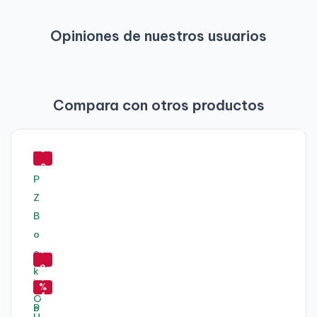
Opiniones de nuestros usuarios
Compara con otros productos
-
3
9
%
-
7
-
8
7
%
4
-
-
%
5
-
-