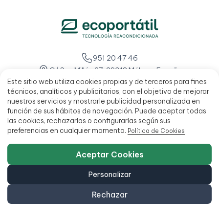
951 20 47 46
C/ San Millán 27, 29013 Málaga, España
Este sitio web utiliza cookies propias y de terceros para fines
L - V 9:00 - 14:00 / 15:00 - 18:00
técnicos, analíticos y publicitarios, con el objetivo de mejorar
nuestros servicios y mostrarle publicidad personalizada en
función de sus hábitos de navegación. Puede aceptar todas
las cookies, rechazarlas o configurarlas según sus
preferencias en cualquier momento.
Política de Cookies
Aceptar Cookies
Personalizar
Rechazar